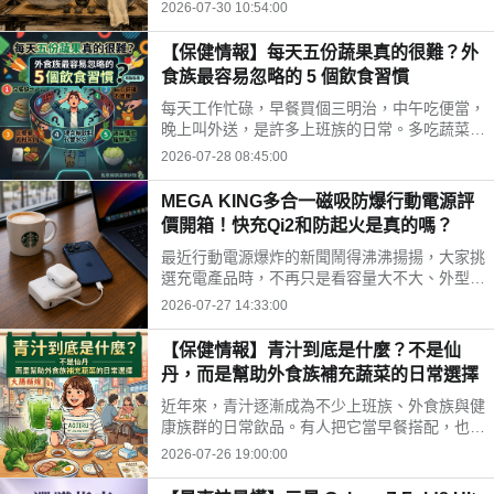
時間、水果三牲禁忌、燒金紙順序與種類，並推
2026-07-30 10:54:00
薦神腦線上購免運供品禮盒，讓你輕鬆拜得得體
不踩雷。
【保健情報】每天五份蔬果真的很難？外
食族最容易忽略的 5 個飲食習慣
每天工作忙碌，早餐買個三明治，中午吃便當，
晚上叫外送，是許多上班族的日常。多吃蔬菜、
水果，但落實到生活中卻不容易。你是不是也中
2026-07-28 08:45:00
了以下幾個外食族常見的飲食習慣?
MEGA KING多合一磁吸防爆行動電源評
價開箱！快充Qi2和防起火是真的嗎？
最近行動電源爆炸的新聞鬧得沸沸揚揚，大家挑
選充電產品時，不再只是看容量大不大、外型美
不美，更多是在問「這顆會不會爆？」剛好最近
2026-07-27 14:33:00
拿到這款標榜固態電池技術的 MEGA KING 100
00 固態磁吸防爆行動電源，直接開箱實測，帶
【保健情報】青汁到底是什麼？不是仙
大家看這款號稱防爆的固態磁吸行動電源到底值
丹，而是幫助外食族補充蔬菜的日常選擇
不值得入手。
近年來，青汁逐漸成為不少上班族、外食族與健
康族群的日常飲品。有人把它當早餐搭配，也有
人下午沖一杯補充營養，但也因為網路資訊眾
2026-07-26 19:00:00
多，不少人對青汁仍存在許多迷思。