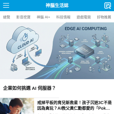
神腦生活誌
總覽
影音挖寶
神腦 AI+
科技情報
遊戲電競
好物推薦
【人氣精選】Edge AI BOX 
AI BOX 選購指南與應用案例
戒掉平板的育兒新救星！孩子沉迷3C不是
因為貪玩？AI教父黃仁勳都愛的「Poketo
mo口袋狐獴陪伴機器人」用高EQ對話解