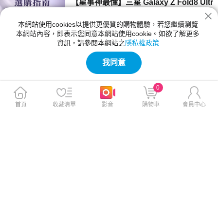
【星事神最懂】三星 Galaxy Z Fold8 Ultr
a、Z Fold8 與 Flip8 登場！
本網站使用cookies以提供更優質的購物體驗，若您繼續瀏覽
三星 Z Fold8 Ultra、Fold8 與 Flip8 該買哪一
本網站內容，即表示您同意本網站使用cookie。如欲了解更多
款？本文詳細比較三款摺疊手機的螢幕尺寸、相
資訊，請參閱本網站之
隱私權政策
機規格與電池續航力。Fold8 Ultra 主打 8 吋大
2026-07-23 12:04:00
螢幕與 2 億畫素鏡頭；Fold8 重 201g 最輕巧；
我同意
Flip8 擁有 4.1 吋封面螢幕，幫你精準挑選最合
【神級玩家】2026 台灣國產遊戲推薦！4
適機型。
款必玩 Steam 獨立新作
0
2026 年台灣獨立遊戲有哪些必玩？本文精選
《紅眼露比》、《莉莉幻想曲》、《大尾松鼠》
首頁
收藏清單
影音
購物車
會員中心
與《亞路塔》四款 2026 年 Steam 台灣國產遊
2026-07-23 11:05:00
戲新作。為你解析 Boss Rush 類魂、動作經
營、點擊解謎與節奏打擊等不同玩法風格，提供
【保健情報】食安事件引發關注，與其焦
遊戲價格、平台需求與實測選購建議，幫你迅速
慮「排毒」，不如從每天的飲食習慣開始
找到最適合的國產遊戲！
近期食安議題持續受到關注，不少民眾重新檢視
每天吃進肚子的食物，也讓排毒、解毒、苯駢芘
等成為熱門話題。營養師提醒，與其找尋快速排
2026-07-23 11:00:00
毒，不如從飲食、水分、作息，來調整才是更重
要的長久方法。
【影刻臺灣】2026 夏季煙火懶人包：大
稻埕的古今風華之旅