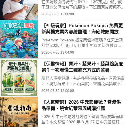
在步調緊湊的現代社會中，「3C育兒」似乎成
開孩子的孤單
了亞洲父母無奈下的產物。下班回家後疲憊不
堪，面對排山倒海的家務與工作訊息，為了換取
2026-08-05 12:00:00
片刻的安寧，我們常常不自覺地把平板或手機遞
給孩子。
【神級玩家】Pokémon Pokepia 免費更
新與擴充票內容總整理！海底城鎮開放
Pokémon Pokepia 擴充票值得買嗎？任天堂預
計於 2026 年 8 月 5 日推出免費更新與付費擴
充票第 1 彈「冒險泡泡海底的城鎮」。本文整
2026-07-30 13:04:00
理百變怪潛水新招式、瑪納霏解鎖條件、海底建
造與農作玩法，以及擴充票售價 TWD 840 的購
【保健情報】青汁、蔬果汁、蔬菜錠怎麼
買獎勵細節！
選？一次看懂三種補充方式的差異
現代人重視健康，有許多營養補充品。喜歡喝青
汁、現打蔬果汁、吞蔬菜錠，來補蔬菜攝取不
足。這三種方式哪不同？哪種適合自己？來了解
2026-07-30 12:00:00
常見補充方式，找出適合自己的好選擇!
【人氣精選】2026 中元節幾號？普渡供
品準備、燒金紙禁忌與網購推薦
2026 年中元節是幾月幾號？普渡供品要準備哪
些？本文整理 2026 年 8 月 27 日中元普渡拜拜