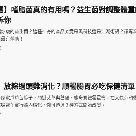
團】嗜脂菌真的有用嗎？益生菌對調整體重
訴你
讓你瘦的益生菌？這種神奇的產品究竟是黑科技還是江湖術語？讓專
菌最有幫助！
0
】放粽過頭難消化？順暢腸胃必吃保健清單
，家家戶戶包粽子，門掛艾草與菖蒲，龍舟賽聲霍霍響，在大快朵頤
哀鳴聲？實行體內環保，你可透過３種方式開始改變。
7