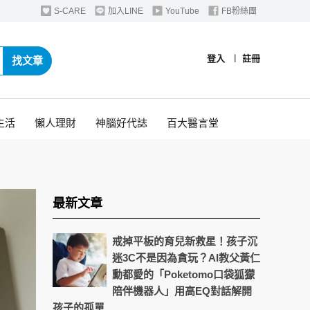
S-CARE
加入LINE
YouTube
FB粉絲團
登入
︱
註冊
找文章
生活
懶人理財
神腦好代誌
百大醫言堂
最新文章
戒掉平板的育兒新救星！孩子沉
迷3C不是因為貪玩？AI教父黃仁
勳都愛的「Poketomo口袋狐獴
陪伴機器人」用高EQ對話解開
孩子的孤單