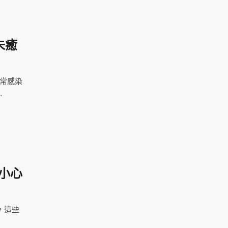
未癒
通常感染
…
小心
，這些