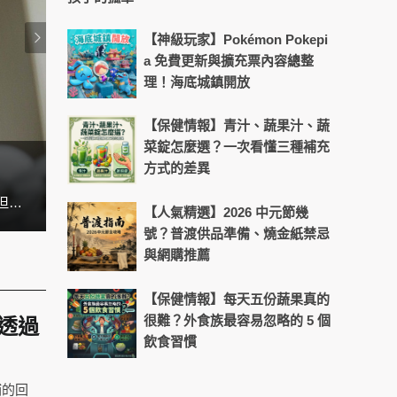
【神級玩家】Pokémon Pokepi
a 免費更新與擴充票內容總整
理！海底城鎮開放
【保健情報】青汁、蔬果汁、蔬
菜錠怎麼選？一次看懂三種補充
方式的差異
天天盯螢幕好累？4招找回晶亮舒
在台灣，許多上班族、雙薪家庭、學生，幾乎天天都在外食。早餐是便利商店、午餐買便當、晚餐就叫外送。看似方便，但吃久了不是油膩過量、就是營養失衡，很多人都想吃得健康，但就是沒辦法。 其實根本問題不是「想不想煮」，而是 「煮飯耗時太長」。這也是為什麼近幾年廚房小家電愈來愈受到歡迎，因為它們能把「煮飯」變得更快速、簡單，甚至比外食還要方便。
【人氣精選】2026 中元節幾
號？普渡供品準備、燒金紙禁忌
與網購推薦
【保健情報】每天五份蔬果真的
很難？外食族最容易忽略的 5 個
透過
飲食習慣
補的回