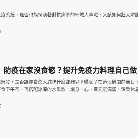
免疫系統，是否也能扮演著對抗病毒的守城大軍呢？又該如何壯大防
1
】防疫在家沒食慾？提升免疫力料理自己做
情爆發，是否讓你食慾大減吃什麼都難以下嚥呢？在這段鬱悶的苦日
輕食下午茶、再搭配冰涼的水果飲，讓身、心、靈元氣滿滿，短暫休
5