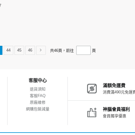
7
44
45
46
共
46
頁，前往
頁
客服中心
滿額免運費
退貨須知
消費滿490元免運
客服FAQ
原廠維修
網購包裝減量
神腦會員福利
會員獨享優惠