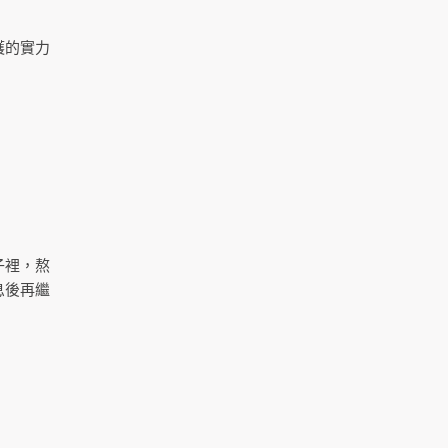
護的實力
子裡，熬
息後再繼