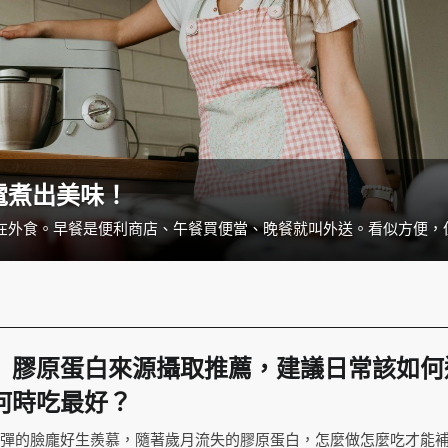
電煮出美味！
】膠原蛋白來源攝取推薦，建議日常該如何
何時吃最好？
Q彈的臉龐好生羨慕，隨著歲月流失的膠原蛋白，怎麼做怎麼吃才能