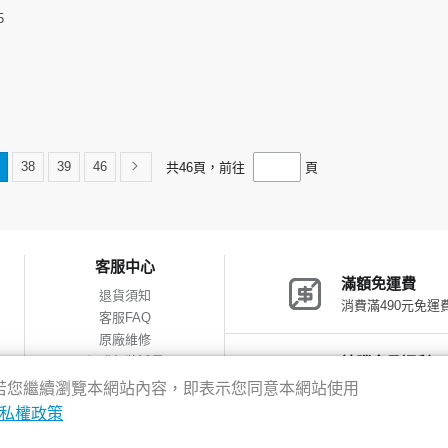
5
38
39
46
共
46
頁，前往
頁
客服中心
滿額免運費
退貨須知
消費滿490元免運
客服FAQ
原廠維修
網購包裝減量
神腦會員福利
會員獨享優惠
驗，若您繼續瀏覽本網站內容，即表示您同意本網站使用
私權政策