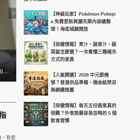
【神級玩家】Pokémon Pokepi
a 免費更新與擴充票內容總整
理！海底城鎮開放
【保健情報】青汁、蔬果汁、蔬
菜錠怎麼選？一次看懂三種補充
方式的差異
天天盯螢幕好累？4招找回晶亮舒
在台灣，許多上班族、雙薪家庭、學生，幾乎天天都在外食。早餐是便利商店、午餐買便當、晚餐就叫外送。看似方便，但吃久了不是油膩過量、就是營養失衡，很多人都想吃得健康，但就是沒辦法。 其實根本問題不是「想不想煮」，而是 「煮飯耗時太長」。這也是為什麼近幾年廚房小家電愈來愈受到歡迎，因為它們能把「煮飯」變得更快速、簡單，甚至比外食還要方便。
【人氣精選】2026 中元節幾
號？普渡供品準備、燒金紙禁忌
與網購推薦
【保健情報】每天五份蔬果真的
很難？外食族最容易忽略的 5 個
指
飲食習慣
食，有愈