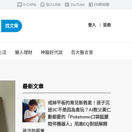
S-CARE
加入LINE
YouTube
FB粉絲團
登入
︱
註冊
找文章
生活
懶人理財
神腦好代誌
百大醫言堂
最新文章
戒掉平板的育兒新救星！孩子沉
迷3C不是因為貪玩？AI教父黃仁
勳都愛的「Poketomo口袋狐獴
陪伴機器人」用高EQ對話解開
孩子的孤單