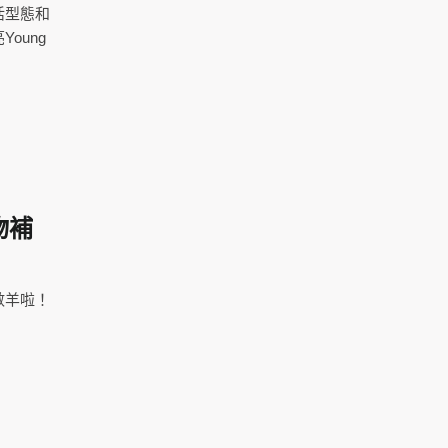
活型態和
oung
物補
數羊啦！