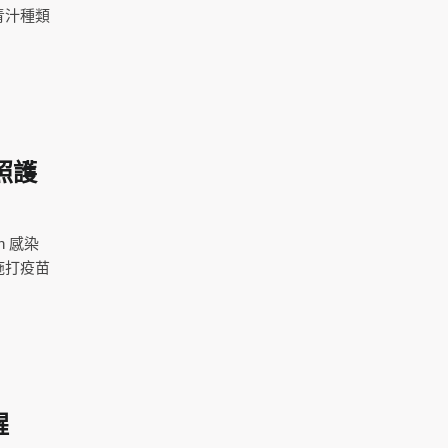
青汁種類
照護
n 感染
施打疫苗
醒