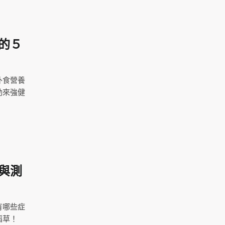
的５
外食營養
動來強健
與測
有哪些症
稻草！