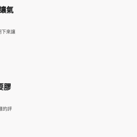
讓氣
期下來讓
要膠
樣的評