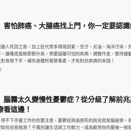
】害怕肺癌、大腸癌找上門，你一定要認識
居國人死因之首，加上近代眾多環境因素，空汙、劣油、海洋汙染、
等，讓罹癌風險節節升高，想要遠離可怕的疾病，調整作息、堅持運
吃對食物下手，補充身體所需營養素，才有對抗疾病的本錢！
0
】腦霧太久變慢性憂鬱症？從分級了解前兆
療看這邊！
，停不下手邊工作的你要注意，憂鬱症與過勞死的前兆就是腦疲勞，
要如何自我檢測？千萬別讓生活與工作壓力，成為壓垮你的最後一根