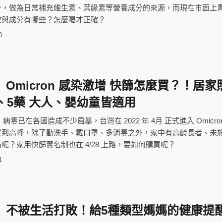
汁，做為日常補充維生素、葉綠素等營養成分的來源，而現在市面上
效與成分有哪些？怎麼喝才正確？
0
Omicron 感染激增 快篩怎麼買？！居家
、5藥 大人、嬰幼童皆適用
至今，病毒已在各國造成不少風暴，台灣在 2022 年 4月 正式進入 Omicro
達到高峰，除了勤洗手、戴口罩、多消毒之外，家中有高齡長者、未
呢？家用快篩實名制也在 4/28 上路，要如何購買呢？
1
】不被生活打敗！給5種類型媽媽的健康提