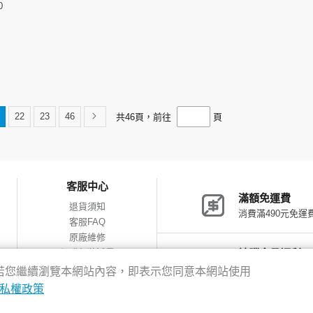
0
22
23
46
共
46
頁，前往
頁
客服中心
滿額免運費
退貨須知
消費滿490元免運
客服FAQ
原廠維修
網購包裝減量
神腦會員福利
會員獨享優惠
驗，若您繼續瀏覽本網站內容，即表示您同意本網站使用
私權政策