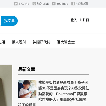
S-CARE
加入LINE
YouTube
FB粉絲團
登入
︱
註冊
找文章
生活
懶人理財
神腦好代誌
百大醫言堂
最新文章
戒掉平板的育兒新救星！孩子沉
迷3C不是因為貪玩？AI教父黃仁
勳都愛的「Poketomo口袋狐獴
陪伴機器人」用高EQ對話解開
孩子的孤單