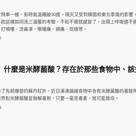
霄飛車一樣，有時氣溫飆破30度，隔天又受到鋒面和東北季風的影響
不起這樣如同洗三溫暖的考驗，不知不覺就感冒了，出現上呼吸道不
、打噴嚏、流鼻涕、喉嚨痛、頭痛、低燒等。
2
】什麼是米酵菌酸？存在於那些食物中、該
除了先前爆發的蘇丹紅外，近日沸沸揚揚食物中含有米酵菌酸的毒致
醫界對米酵菌酸並無解毒劑，只要一毫克毒素，就可能致命。
9