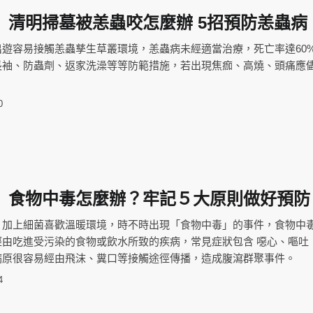
】清明掃墓被恙蟲咬怎麼辦 5招預防恙蟲病
遊容易接觸恙蟲孳生草叢環境，恙蟲病未經適當治療，死亡率達60
長袖、防蟲劑、返家洗澡等等防範措施，若出現焦痂、高燒、頭痛應
0
】食物中毒怎麼辦？牢記５大原則做好預防
，加上細菌喜歡溫暖環境，時不時出現「食物中毒」的事件，食物中
由吃進受污染的食物或飲水所致的疾病，常見症狀包含 噁心、嘔吐 
病原很容易經由飛沫、糞口等接觸途徑傳播，造成腹瀉群聚事件。
4