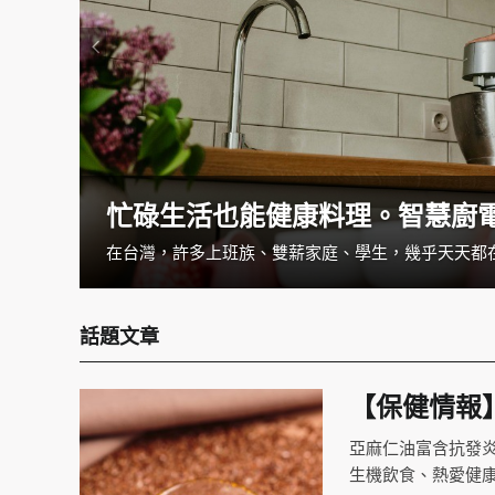
忙碌生活也能健康料理。智慧廚
一覺醒來發現手麻掉了，把手甩一甩就當沒事了嗎？如果你經常有手麻的狀況，可別小看它。手麻的狀況可大可小，可以是循環不良造成，但也可能是疾病所導致的，如果經常感覺手麻的話，建議就醫檢查找出病因與治療。
話題文章
【保健情報
亞麻仁油富含抗發炎
生機飲食、熱愛健