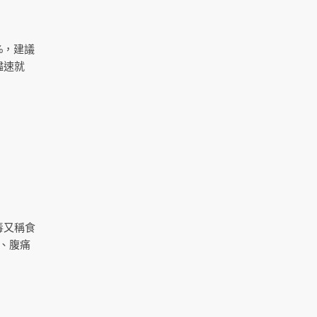
%，建議
儘速就
毒又稱食
、腹痛