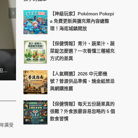
【神級玩家】Pokémon Pokepi
a 免費更新與擴充票內容總整
理！海底城鎮開放
【保健情報】青汁、蔬果汁、蔬
菜錠怎麼選？一次看懂三種補充
方式的差異
天天盯螢幕好累？4招找回晶亮舒
在台灣，許多上班族、雙薪家庭、學生，幾乎天天都在外食。早餐是便利商店、午餐買便當、晚餐就叫外送。看似方便，但吃久了不是油膩過量、就是營養失衡，很多人都想吃得健康，但就是沒辦法。 其實根本問題不是「想不想煮」，而是 「煮飯耗時太長」。這也是為什麼近幾年廚房小家電愈來愈受到歡迎，因為它們能把「煮飯」變得更快速、簡單，甚至比外食還要方便。
【人氣精選】2026 中元節幾
號？普渡供品準備、燒金紙禁忌
與網購推薦
【保健情報】每天五份蔬果真的
很難？外食族最容易忽略的 5 個
飲食習慣
 年廣受