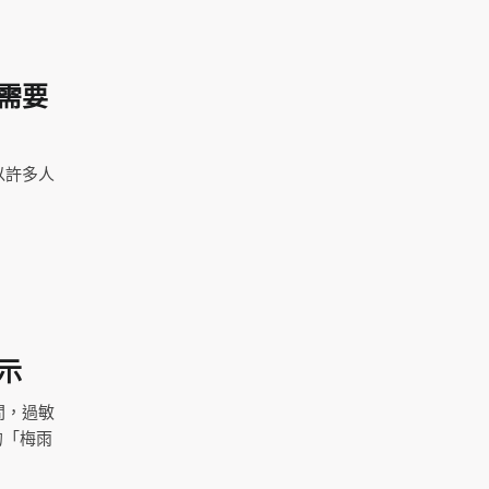
需要
以許多人
示
間，過敏
的「梅雨