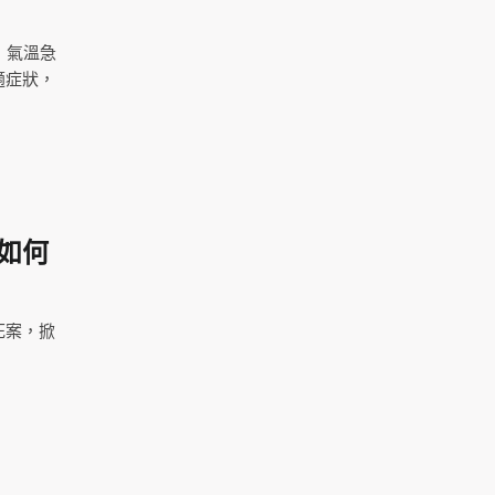
，氣溫急
適症狀，
如何
死案，掀