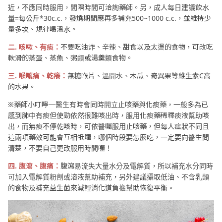
近，不應同時服用，間隔時間可洽詢藥師。另，成人每日建議飲水
量=每公斤*30c.c.，發燒期間應再多補充500~1000 c.c.，並維持少
量多次、規律喝溫水。
二. 咳嗽、有痰：
不要吃油炸、辛辣、甜食以及太燙的食物，可改吃
軟滑的蒸蛋、蒸魚、粥類或湯羹類食物。
三. 喉嚨痛、乾癢：
無糖喉片、溫開水、木瓜、奇異果等維生素C高
的水果。
※藥師小叮嚀─醫生有時會同時開立止咳藥與化痰藥，一般多為已
感到肺中有痰但使勁依然很難咳出時，服用化痰藥稀釋痰液幫助咳
出，而無痰不停乾咳時，可依醫囑服用止咳藥，但每人症狀不同且
這兩項藥效可能會互相牴觸，哪個時段要怎麼吃，一定要向醫生問
清楚，不要自己更改服用時間喔！
四. 腹瀉、腹痛：
腹瀉易流失大量水分及電解質，所以補充水分同時
可加入電解質粉劑或溶液幫助補充，另外建議攝取低油、不含乳類
的食物及補充益生菌來減輕消化道負擔幫助恢復平衡。