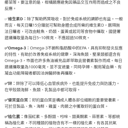
椰菜等。要注意的是，柑橘類應避免因藥品交互作用而造成之不良
反應。
✅
維生素D：
除了幫助鈣質吸收，對於免疫系統的調節也有益。一般
而言，每天日曬15分鐘就可幫助身體合成所需的維生素D，居隔無
法日曬者，可改由鮭魚、奶類、蛋黃或起司等食物中攝取，國健署
建議攝取量為每日5~10微克，不應超過50微克。
✅Omega-3：
Omega-3不飽和脂肪酸中的EPA，具有抑制發炎反應
的特性，有助於改善免疫系統的健康。深海魚類、堅果類都還含有
Omega-3，市面也許多魚油補充品即萃取此營養素製作而成。每日
建議攝取量為1000毫克，並不宜過量，同時孕婦、服用凝血藥、有
凝血功能障礙者都因洽詢醫師後再攝取。
✅鋅：
鋅除了可以降低心血管疾病外，也能提升免疫力與防護力。
在甲殼類海鮮、魚類、乳製品中都可取得。
✅優質蛋白質：
好的蛋白質是構成人體各部位細胞的重要營養素，
可於豆製品、魚、海鮮、雞蛋、肉類之中獲取好的蛋白質。
✅植化素：
像茄紅素、多酚類、吲哚、類黃酮素、蒜蔥素、等都統
稱為植化素，不同種類的植物含有不一樣的植化素，有各其抗氧