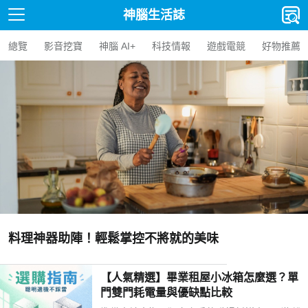
神腦生活誌
總覽
影音挖寶
神腦 AI+
科技情報
遊戲電競
好物推薦
料理神器助陣！輕鬆掌控不將就的美味
【人氣精選】畢業租屋小冰箱怎麼選？單
門雙門耗電量與優缺點比較