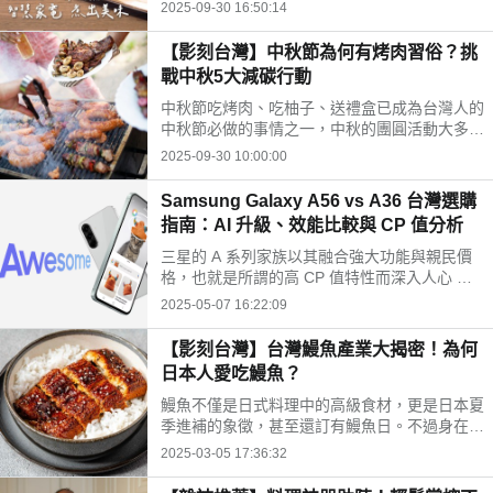
餐就叫外送。看似方便，但吃久了不是油膩過
2025-09-30 16:50:14
量、就是營養失衡，很多人都想吃得健康，但就
是沒辦法。 其實根本問題不是「想不想煮」，
【影刻台灣】中秋節為何有烤肉習俗？挑
而是 「煮飯耗時太長」。這也是為什麼近幾年
戰中秋5大減碳行動
廚房小家電愈來愈受到歡迎，因為它們能把「煮
飯」變得更快速、簡單，甚至比外食還要方便。
中秋節吃烤肉、吃柚子、送禮盒已成為台灣人的
中秋節必做的事情之一，中秋的團圓活動大多與
月亮有關，像賞月、吃月餅等習俗，與親朋好友
2025-09-30 10:00:00
在佳節團聚象徵圓滿團圓。不過歡慶中秋的同
時，也該注意減少不必要的浪費，對環境更友
Samsung Galaxy A56 vs A36 台灣選購
善，來檢視看看這５大減碳行動，是否能做到
指南：AI 升級、效能比較與 CP 值分析
呢？
三星的 A 系列家族以其融合強大功能與親民價
格，也就是所謂的高 CP 值特性而深入人心 ，
贏得了廣大台灣消費者的青睞。此次 A56 與 A3
2025-05-07 16:22:09
6 的聯袂登場，不僅忠實繼承了這份優良血統，
更在顯示效果、充電效率、AI 智慧整合以及軟
【影刻台灣】台灣鰻魚產業大揭密！為何
體後續支援等關鍵領域，帶來了令人耳目一新的
日本人愛吃鰻魚？
顯著升級。
鰻魚不僅是日式料理中的高級食材，更是日本夏
季進補的象徵，甚至還訂有鰻魚日。不過身在台
灣的我們可能不知道，台灣曾是全球鰻魚養殖的
2025-03-05 17:36:32
重地，鼎盛時堪稱「鰻魚王國」，出口量曾居世
界前列。但因經濟價值高過度捕撈、氣候變遷，