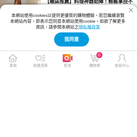
【雜誌推薦】料理神器助陣！輕鬆掌控不
台灣的鰻魚資源陷入困境。本篇文章將帶你深入
將就的美味
認識鰻魚產業及台灣的鰻魚現況。
本網站使用cookies以提供更優質的購物體驗，若您繼續瀏覽
讓廚房成為你的自信舞台！不需要繁瑣的步驟，
本網站內容，即表示您同意本網站使用cookie。如欲了解更多
只需搭配高效料理神器，就能輕鬆打造一場精緻
資訊，請參閱本網站之
隱私權政策
的美味饗宴。現在，就跟著本文的教學步驟，一
2025-02-24 11:01:12
起成為料理女王吧！
我同意
【人氣精選】神腦X Panasonic 歡喜迎蛇
年!多項廚電優惠下殺!複合門市新春活動:
0
購買指定顯示器就送壁掛安裝！再加贈 S
神腦X Panasonic歡喜慶新春 靈蛇啟新程! 新的
ony PS5 數位版!
一年，神腦X Panasonic又要送好康給大家啦！
首頁
收藏清單
影音
購物車
會員中心
即日起~2025/1/31 只要到Panasonic x 神腦國
2025-01-17 14:38:20
際複合店 竹東長春二 門市、台南崇德 門市 多
項Panasonic智慧聯網顯示器不僅價格優惠 購買
【影刻台灣】市場採買年貨全攻略：該採
指定智慧聯網顯示器，就送固定式壁掛安裝 連
買哪些市場年貨？新鮮年貨食材怎麼選？
工帶料！ 再加碼贈 Sony PS5 數位版遊戲機 倒
數不到一個月，把握最後時機!
過年過節總是要準備澎湃佳餚，迎接新的一年到
來，由其實農曆春節，傳統市場、大賣場總是人
山人海採買各式各樣的年貨、山珍海味，本篇將
2025-01-16 14:11:00
公開市場年貨攻略、年菜食材挑選、年菜推薦，
讓你準備年菜好方便！
【人氣精選】2025年菜食譜做法教學：一
台烘烤爐，簡單快速做出團圓好菜！