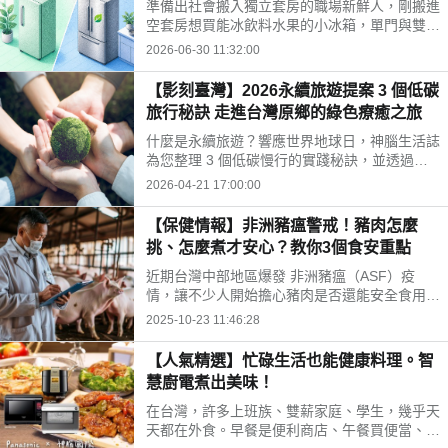
準備出社會搬入獨立套房的職場新鮮人，剛搬進
空套房想買能冰飲料水果的小冰箱，單門與雙門
哪個比較不耗電？雙門冰箱冷凍冷藏獨立，保冷
2026-06-30 11:32:00
效果好更省電。本文解析 Panasonic 96L 雙門
鋼板冰箱耗電量與實用特色。
【影刻臺灣】2026永續旅遊提案 3 個低碳
旅行秘訣 走進台灣原鄉的綠色療癒之旅
什麼是永續旅遊？響應世界地球日，神腦生活誌
為您整理 3 個低碳慢行的實踐秘訣，並透過原
鄉踏查紀錄片，帶您深入台灣在地部落與生態秘
2026-04-21 17:00:00
境，展開一場療癒身心且對環境友善的綠色深度
旅行。
【保健情報】非洲豬瘟警戒！豬肉怎麼
挑、怎麼煮才安心？教你3個食安重點
近期台灣中部地區爆發 非洲豬瘟（ASF）疫
情，讓不少人開始擔心豬肉是否還能安全食用?
以及是否會有傳染人的風險? 非洲豬瘟，病毒結
2025-10-23 11:46:28
構穩定，變種機率低，會造成豬隻感染與死亡。
目前是不會感染人類，然而我們真正該注意的是
【人氣精選】忙碌生活也能健康料理。智
「日常食材的安全處理與保存方式」。
慧廚電煮出美味！
在台灣，許多上班族、雙薪家庭、學生，幾乎天
天都在外食。早餐是便利商店、午餐買便當、晚