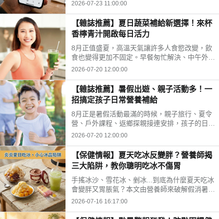
等成為熱門話題。營養師提醒，與其找尋快速排
2026-07-23 11:00:00
毒，不如從飲食、水分、作息，來調整才是更重
要的長久方法。
【雜誌推薦】夏日蔬菜補給新選擇！來杯
香檸青汁開啟每日活力
8月正值盛夏，高溫天氣讓許多人食慾改變，飲
食也變得更加不固定。早餐匆忙解決、中午外
食、晚上聚餐，蔬菜攝取不足成為不少現代人的
2026-07-20 12:00:00
共同生活型態。這時候，方便又清爽的日常補給
方式，便成為許多人關注的新選擇。
【雜誌推薦】暑假出遊、親子活動多！一
招搞定孩子日常營養補給
8月正是暑假活動最滿的時候，親子旅行、夏令
營、戶外課程、返鄉探親接連安排，孩子的日常
作息與飲食節奏容易跟著變動。除了準備防曬、
2026-07-20 12:00:00
換洗衣物與外出用品，家長也希望能在忙碌行程
中，幫孩子維持穩定的日常營養補給。
【保健情報】夏天吃冰反變胖？營養師揭
三大陷阱，教你聰明吃冰不傷胃
手搖冰沙、雪花冰、剉冰...到底為什麼夏天吃冰
會變胖又胃脹氣？本文由營養師來破解假消暑迷
思、冰品熱量比較表，並分享五個不傷胃的吃冰
2026-07-16 16:17:00
技巧，讓您在炎夏健康享受清涼。