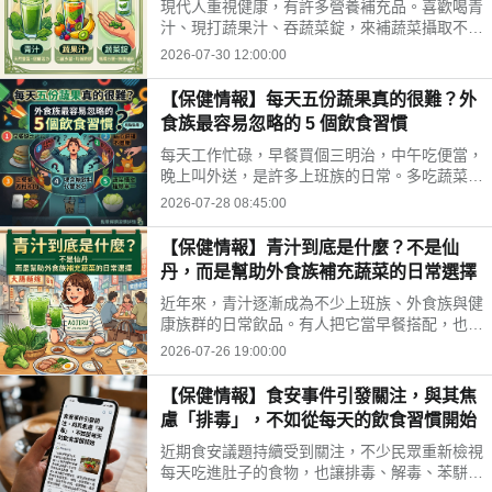
現代人重視健康，有許多營養補充品。喜歡喝青
汁、現打蔬果汁、吞蔬菜錠，來補蔬菜攝取不
足。這三種方式哪不同？哪種適合自己？來了解
2026-07-30 12:00:00
常見補充方式，找出適合自己的好選擇!
【保健情報】每天五份蔬果真的很難？外
食族最容易忽略的 5 個飲食習慣
每天工作忙碌，早餐買個三明治，中午吃便當，
晚上叫外送，是許多上班族的日常。多吃蔬菜、
水果，但落實到生活中卻不容易。你是不是也中
2026-07-28 08:45:00
了以下幾個外食族常見的飲食習慣?
【保健情報】青汁到底是什麼？不是仙
丹，而是幫助外食族補充蔬菜的日常選擇
近年來，青汁逐漸成為不少上班族、外食族與健
康族群的日常飲品。有人把它當早餐搭配，也有
人下午沖一杯補充營養，但也因為網路資訊眾
2026-07-26 19:00:00
多，不少人對青汁仍存在許多迷思。
【保健情報】食安事件引發關注，與其焦
慮「排毒」，不如從每天的飲食習慣開始
近期食安議題持續受到關注，不少民眾重新檢視
每天吃進肚子的食物，也讓排毒、解毒、苯駢芘