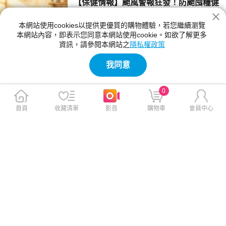
【保健情報】颱風警報狂發！防颱囤糧健
康不卡關 | 營養師教你打造黃金防護清單
本網站使用cookies以提供更優質的購物體驗，若您繼續瀏覽
當颱風警報一發布，超市與大賣場瞬間變成戰
本網站內容，即表示您同意本網站使用cookie。如欲了解更多
場，泡麵、罐頭、餅乾被一掃而空，連葉菜類也
資訊，請參閱本網站之
隱私權政策
搶到缺貨。這種「先囤了再說」的搶購亂象，幾
2026-07-09 13:37:00
乎每次颱風天都在上演。但有想過這樣囤，真的
我同意
有顧到健康嗎? 到底怎麼準備才健康呢？最新防
【保健情報】沙拉油驗出致癌物！家裡的
颱囤糧清單，教你如何挑選囤糧、飲食健康好選
油到底能不能用？完整檢查+退貨指南
擇、正確準備飲用水與耐放食材。這篇讓你在颱
0
風天不用搶菜，也能均衡營養不怕胖！
最近食用油圈又出事了，中聯油脂供應給泰山、
福壽、福懋的一批大豆沙拉油，被驗出致癌物苯
首頁
收藏清單
影音
購物車
會員中心
駢芘超標，消息一出來，大家的Line群組應該都
2026-07-02 14:17:00
在瘋傳。 與其自己上網東查西查，不如花幾分
鐘看完這篇，帶你搞懂三件事：怎麼確認家裡的
【保健情報】保健食品該怎麼吃？營養師
油有沒有中鏢、苯駢芘到底是什麼、以後買油要
教你判斷：一天可以吃幾種？吃對時間與
怎麼挑才安心。 看完不用慌，照著步驟一步步
4大NG組合
檢查就好。
家中保健品不知不覺越買越多，這些瓶瓶罐罐的
保健食品，該從哪一瓶開始吃起？維他命、魚
油、膠原蛋白、益生菌……「該空腹吃，還是飯
2026-06-25 16:27:00
後吃？」「一天可以吃幾種保健食品？互相干
擾？」 本篇整理出保健食品時間表，同時告訴
【保健情報】端午吃粽子難消化？營養師
你忘記吃怎麼辦、開封保存方式，讓你在補充保
私藏「3步驟消食法」吃完照著做肚皮不
健品時，能更清楚簡單又安心!