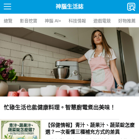
神腦生活誌
總覽
影音挖寶
神腦 AI+
科技情報
遊戲電競
好物推薦
味！
天天盯螢幕好累？4招找回晶亮舒適力
【保健情報】青汁、蔬果汁、蔬菜錠怎麼
選？一次看懂三種補充方式的差異