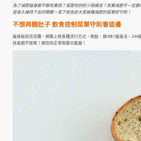
為了減肥瘦身都不敢吃東西？或是吃的好少很痛苦？其實減肥不一定要
是長久維持下去的關鍵。底下就告訴大家幾種減肥的菜單好守則！
不想再餓肚子 飲食控制菜單守則看這邊
瘦身秘訣百百種，網路上有各種流行方式，例如：做3休1瘦身法、23
持長期不放棄！相信你正常用餐也能瘦！