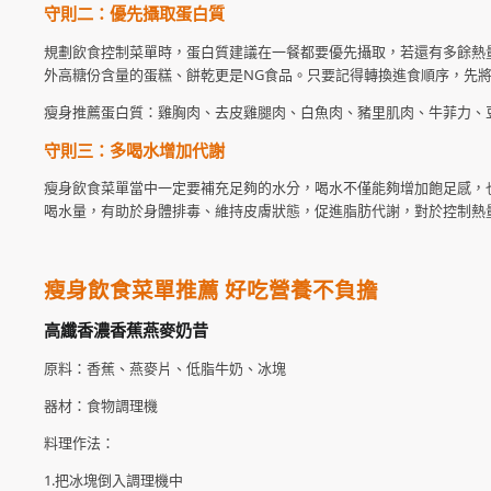
守則二：優先攝取蛋白質
規劃飲食控制菜單時，蛋白質建議在一餐都要優先攝取，若還有多餘熱
外高糖份含量的蛋糕、餅乾更是NG食品。只要記得轉換進食順序，先
瘦身推薦蛋白質：雞胸肉、去皮雞腿肉、白魚肉、豬里肌肉、牛菲力、
守則三：多喝水增加代謝
瘦身飲食菜單當中一定要補充足夠的水分，喝水不僅能夠增加飽足感，也能
喝水量，有助於身體排毒、維持皮膚狀態，促進脂肪代謝，對於控制熱
瘦身飲食菜單推薦 好吃營養不負擔
高纖香濃香蕉燕麥奶昔
原料：香蕉、燕麥片、低脂牛奶、冰塊
器材：食物調理機
料理作法：
1.把冰塊倒入調理機中