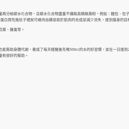
量再分給碳水化合物，且碳水化合物盡量不攝取高精緻澱粉，例如：麵包、包
將蛋白質吃進肚子裡就可維持血糖並助於肌肉的合成並減少流失，達到瘦身的目
豆腐、雞蛋等。
幫助身體代謝，養成了每天睡醒後先喝500cc的水的好習慣，並在一日達到20
量有很好的幫助。