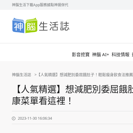
神腦生活
下載App
服務據點
神揚保代
神
腦
生
活
誌
影音挖寶
神腦 AI+
科技情報
神腦生活誌
【人氣精選】想減肥別委屈餓肚子！輕鬆瘦身飲食法推薦
【人氣精選】想減肥別委屈餓
康菜單看這裡！
2023-11-30 16:06:34