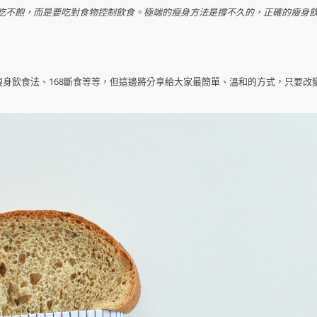
吃不飽，而是要吃對食物控制飲食。極端的瘦身方法是撐不久的，正確的瘦身
4瘦身飲食法、168斷食等等，但這邊將分享給大家最簡單、溫和的方式，只要改