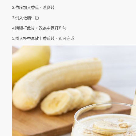
2.依序加入香蕉、燕麥片
3.倒入低脂牛奶
4.瞬轉打散後，改為中速打均勻
5.倒入杯中再放上香蕉片，即可完成