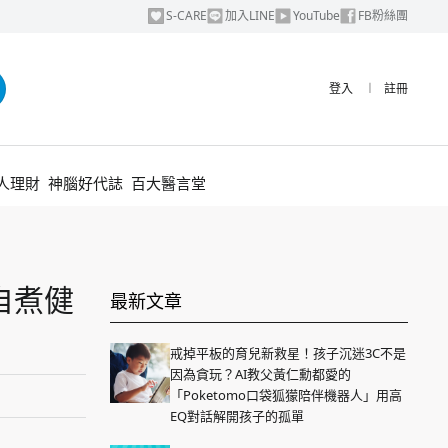
S-CARE
加入LINE
YouTube
FB粉絲團
登入
︱
註冊
人理財
神腦好代誌
百大醫言堂
自煮健
最新文章
戒掉平板的育兒新救星！孩子沉迷3C不是
因為貪玩？AI教父黃仁勳都愛的
「Poketomo口袋狐獴陪伴機器人」用高
EQ對話解開孩子的孤單