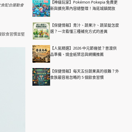
【神級玩家】Pokémon Pokepia 免費更
飲食配合運動會
新與擴充票內容總整理！海底城鎮開放
【保健情報】青汁、蔬果汁、蔬菜錠怎麼
選？一次看懂三種補充方式的差異
變飲食習慣並堅
【人氣精選】2026 中元節幾號？普渡供
品準備、燒金紙禁忌與網購推薦
【保健情報】每天五份蔬果真的很難？外
食族最容易忽略的 5 個飲食習慣