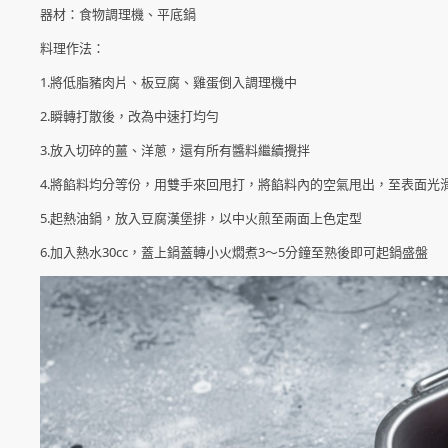
器材：食物調理機、平底鍋
料理作法：
1.將低脂豬肉片、板豆腐、雞蛋倒入調理機中
2.瞬轉打散後，改為中速打均勻
3.放入切碎的薑、洋蔥，還有所有醬料繼續攪拌
4.將餡料均分等份，用雙手來回甩打，將餡料內的空氣甩出，至表面光
5.起熱油鍋，放入豆腐漢堡排，以中火煎至兩面上色定型
6.加入熱水30cc，蓋上鍋蓋轉小火燜煮3～5分鐘至熟後即可起鍋盛盤