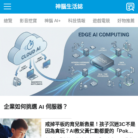
神腦生活誌
總覽
影音挖寶
神腦 AI+
科技情報
遊戲電競
好物推薦
【人氣精選】Edge AI BOX 是什
AI BOX 選購指南與應用案例
戒掉平板的育兒新救星！孩子沉迷3C不是
因為貪玩？AI教父黃仁勳都愛的「Poketo
mo口袋狐獴陪伴機器人」用高EQ對話解