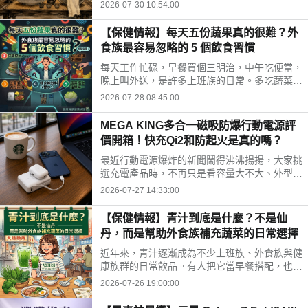
時間、水果三牲禁忌、燒金紙順序與種類，並推
2026-07-30 10:54:00
薦神腦線上購免運供品禮盒，讓你輕鬆拜得得體
不踩雷。
【保健情報】每天五份蔬果真的很難？外
食族最容易忽略的 5 個飲食習慣
每天工作忙碌，早餐買個三明治，中午吃便當，
晚上叫外送，是許多上班族的日常。多吃蔬菜、
水果，但落實到生活中卻不容易。你是不是也中
2026-07-28 08:45:00
了以下幾個外食族常見的飲食習慣?
MEGA KING多合一磁吸防爆行動電源評
價開箱！快充Qi2和防起火是真的嗎？
最近行動電源爆炸的新聞鬧得沸沸揚揚，大家挑
選充電產品時，不再只是看容量大不大、外型美
不美，更多是在問「這顆會不會爆？」剛好最近
2026-07-27 14:33:00
拿到這款標榜固態電池技術的 MEGA KING 100
00 固態磁吸防爆行動電源，直接開箱實測，帶
【保健情報】青汁到底是什麼？不是仙
大家看這款號稱防爆的固態磁吸行動電源到底值
丹，而是幫助外食族補充蔬菜的日常選擇
不值得入手。
近年來，青汁逐漸成為不少上班族、外食族與健
康族群的日常飲品。有人把它當早餐搭配，也有
人下午沖一杯補充營養，但也因為網路資訊眾
2026-07-26 19:00:00
多，不少人對青汁仍存在許多迷思。