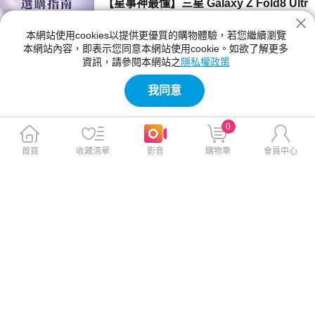
【星事神最懂】三星 Galaxy Z Fold8 Ultr
a、Z Fold8 與 Flip8 登場！
本網站使用cookies以提供更優質的購物體驗，若您繼續瀏覽
三星 Z Fold8 Ultra、Fold8 與 Flip8 該買哪一
本網站內容，即表示您同意本網站使用cookie。如欲了解更多
款？本文詳細比較三款摺疊手機的螢幕尺寸、相
資訊，請參閱本網站之
隱私權政策
機規格與電池續航力。Fold8 Ultra 主打 8 吋大
2026-07-23 12:04:00
螢幕與 2 億畫素鏡頭；Fold8 重 201g 最輕巧；
我同意
Flip8 擁有 4.1 吋封面螢幕，幫你精準挑選最合
【神級玩家】2026 台灣國產遊戲推薦！4
適機型。
款必玩 Steam 獨立新作
0
2026 年台灣獨立遊戲有哪些必玩？本文精選
《紅眼露比》、《莉莉幻想曲》、《大尾松鼠》
首頁
收藏清單
影音
購物車
會員中心
與《亞路塔》四款 2026 年 Steam 台灣國產遊
2026-07-23 11:05:00
戲新作。為你解析 Boss Rush 類魂、動作經
營、點擊解謎與節奏打擊等不同玩法風格，提供
【保健情報】食安事件引發關注，與其焦
遊戲價格、平台需求與實測選購建議，幫你迅速
慮「排毒」，不如從每天的飲食習慣開始
找到最適合的國產遊戲！
近期食安議題持續受到關注，不少民眾重新檢視
每天吃進肚子的食物，也讓排毒、解毒、苯駢芘
等成為熱門話題。營養師提醒，與其找尋快速排
2026-07-23 11:00:00
毒，不如從飲食、水分、作息，來調整才是更重
要的長久方法。
【影刻臺灣】2026 夏季煙火懶人包：大
稻埕的古今風華之旅