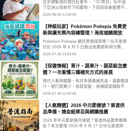
在步調緊湊的現代社會中，「3C育兒」似乎成
開孩子的孤單
了亞洲父母無奈下的產物。下班回家後疲憊不
堪，面對排山倒海的家務與工作訊息，為了換取
2026-08-05 12:00:00
片刻的安寧，我們常常不自覺地把平板或手機遞
給孩子。
【神級玩家】Pokémon Pokepia 免費更
新與擴充票內容總整理！海底城鎮開放
Pokémon Pokepia 擴充票值得買嗎？任天堂預
計於 2026 年 8 月 5 日推出免費更新與付費擴
充票第 1 彈「冒險泡泡海底的城鎮」。本文整
2026-07-30 13:04:00
理百變怪潛水新招式、瑪納霏解鎖條件、海底建
造與農作玩法，以及擴充票售價 TWD 840 的購
【保健情報】青汁、蔬果汁、蔬菜錠怎麼
買獎勵細節！
選？一次看懂三種補充方式的差異
現代人重視健康，有許多營養補充品。喜歡喝青
汁、現打蔬果汁、吞蔬菜錠，來補蔬菜攝取不
足。這三種方式哪不同？哪種適合自己？來了解
2026-07-30 12:00:00
常見補充方式，找出適合自己的好選擇!
【人氣精選】2026 中元節幾號？普渡供
品準備、燒金紙禁忌與網購推薦
2026 年中元節是幾月幾號？普渡供品要準備哪
些？本文整理 2026 年 8 月 27 日中元普渡拜拜