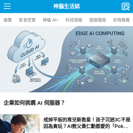
神腦生活誌
總覽
影音挖寶
神腦 AI+
科技情報
遊戲電競
好物推薦
【人氣精選】
選 AI 伺服器？
AI BOX
戒掉平板的育兒新救星！孩子沉迷3C不是
因為貪玩？AI教父黃仁勳都愛的「Poketo
mo口袋狐獴陪伴機器人」用高EQ對話解