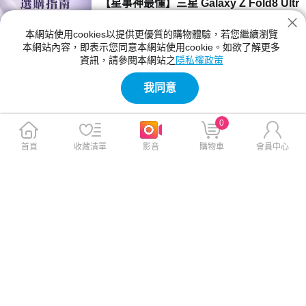
【星事神最懂】三星 Galaxy Z Fold8 Ultr
a、Z Fold8 與 Flip8 登場！
本網站使用cookies以提供更優質的購物體驗，若您繼續瀏覽
三星 Z Fold8 Ultra、Fold8 與 Flip8 該買哪一
本網站內容，即表示您同意本網站使用cookie。如欲了解更多
款？本文詳細比較三款摺疊手機的螢幕尺寸、相
資訊，請參閱本網站之
隱私權政策
機規格與電池續航力。Fold8 Ultra 主打 8 吋大
2026-07-23 12:04:00
螢幕與 2 億畫素鏡頭；Fold8 重 201g 最輕巧；
我同意
Flip8 擁有 4.1 吋封面螢幕，幫你精準挑選最合
【神級玩家】2026 台灣國產遊戲推薦！4
適機型。
款必玩 Steam 獨立新作
0
2026 年台灣獨立遊戲有哪些必玩？本文精選
《紅眼露比》、《莉莉幻想曲》、《大尾松鼠》
首頁
收藏清單
影音
購物車
會員中心
與《亞路塔》四款 2026 年 Steam 台灣國產遊
2026-07-23 11:05:00
戲新作。為你解析 Boss Rush 類魂、動作經
營、點擊解謎與節奏打擊等不同玩法風格，提供
【保健情報】食安事件引發關注，與其焦
遊戲價格、平台需求與實測選購建議，幫你迅速
慮「排毒」，不如從每天的飲食習慣開始
找到最適合的國產遊戲！
近期食安議題持續受到關注，不少民眾重新檢視
每天吃進肚子的食物，也讓排毒、解毒、苯駢芘
等成為熱門話題。營養師提醒，與其找尋快速排
2026-07-23 11:00:00
毒，不如從飲食、水分、作息，來調整才是更重
要的長久方法。
【影刻臺灣】2026 夏季煙火懶人包：大
稻埕的古今風華之旅