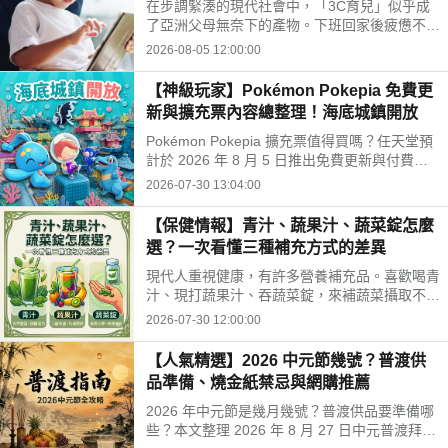
在步調緊湊的現代社會中，「3C育兒」似乎成
開孩子的孤單
了亞洲父母無奈下的產物。下班回家後疲憊不
堪，面對排山倒海的家務與工作訊息，為了換取
2026-08-05 12:00:00
片刻的安寧，我們常常不自覺地把平板或手機遞
給孩子。
【神級玩家】Pokémon Pokepia 免費更
新與擴充票內容總整理！海底城鎮開放
Pokémon Pokepia 擴充票值得買嗎？任天堂預
計於 2026 年 8 月 5 日推出免費更新與付費擴
充票第 1 彈「冒險泡泡海底的城鎮」。本文整
2026-07-30 13:04:00
理百變怪潛水新招式、瑪納霏解鎖條件、海底建
造與農作玩法，以及擴充票售價 TWD 840 的購
【保健情報】青汁、蔬果汁、蔬菜錠怎麼
買獎勵細節！
選？一次看懂三種補充方式的差異
現代人重視健康，有許多營養補充品。喜歡喝青
汁、現打蔬果汁、吞蔬菜錠，來補蔬菜攝取不
足。這三種方式哪不同？哪種適合自己？來了解
2026-07-30 12:00:00
常見補充方式，找出適合自己的好選擇!
【人氣精選】2026 中元節幾號？普渡供
品準備、燒金紙禁忌與網購推薦
2026 年中元節是幾月幾號？普渡供品要準備哪
些？本文整理 2026 年 8 月 27 日中元普渡拜拜