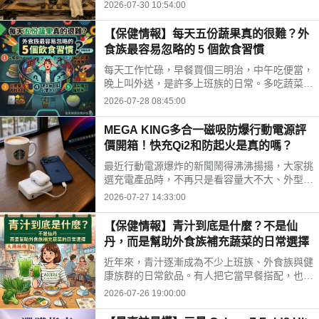
時間、水果三牲禁忌、燒金紙順序與種類，並推
2026-07-30 10:54:00
薦神腦線上購免運供品禮盒，讓你輕鬆拜得得體
不踩雷。
【保健情報】每天五份蔬果真的很難？外
食族最容易忽略的 5 個飲食習慣
每天工作忙碌，早餐買個三明治，中午吃便當，
晚上叫外送，是許多上班族的日常。多吃蔬菜、
水果，但落實到生活中卻不容易。你是不是也中
2026-07-28 08:45:00
了以下幾個外食族常見的飲食習慣?
MEGA KING多合一磁吸防爆行動電源評
價開箱！快充Qi2和防起火是真的嗎？
最近行動電源爆炸的新聞鬧得沸沸揚揚，大家挑
選充電產品時，不再只是看容量大不大、外型美
不美，更多是在問「這顆會不會爆？」剛好最近
2026-07-27 14:33:00
拿到這款標榜固態電池技術的 MEGA KING 100
00 固態磁吸防爆行動電源，直接開箱實測，帶
【保健情報】青汁到底是什麼？不是仙
大家看這款號稱防爆的固態磁吸行動電源到底值
丹，而是幫助外食族補充蔬菜的日常選擇
不值得入手。
近年來，青汁逐漸成為不少上班族、外食族與健
康族群的日常飲品。有人把它當早餐搭配，也有
人下午沖一杯補充營養，但也因為網路資訊眾
2026-07-26 19:00:00
多，不少人對青汁仍存在許多迷思。