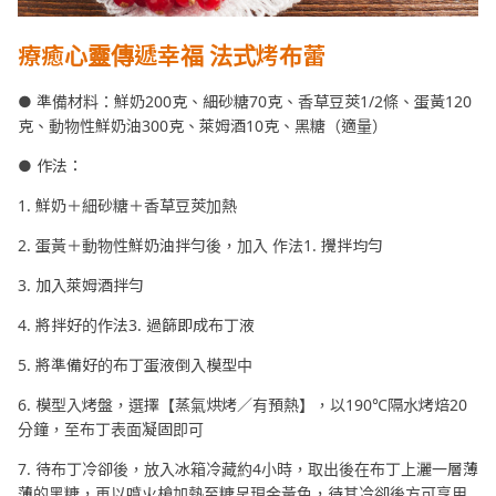
療癒心
靈傳遞幸福 法式烤布蕾
● 準備材料：鮮奶200克、細砂糖70克、香草豆莢1/2條、蛋黃120
克、動物性鮮奶油300克、萊姆酒10克、黑糖（適量）
● 作法：
1. 鮮奶＋細砂糖＋香草豆莢加熱
2. 蛋黃＋動物性鮮奶油拌勻後，加入 作法1. 攪拌均勻
3. 加入萊姆酒拌勻
4. 將拌好的作法3. 過篩即成布丁液
5. 將準備好的布丁蛋液倒入模型中
6. 模型入烤盤，選擇【蒸氣烘烤／有預熱】，以190℃隔水烤焙20
分鐘，至布丁表面凝固即可
7. 待布丁冷卻後，放入冰箱冷藏約4小時，取出後在布丁上灑一層薄
薄的黑糖，再以噴火槍加熱至糖呈現金黃色，待其冷卻後方可享用