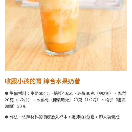
收服小孩的胃 綜合水果奶昔
● 準備材料：牛奶60c.c.、糖漿40c.c.、冰塊30克（約2個）、鳳梨
20克（1/2片）、水蜜桃（糖漬罐頭）20克（1/2塊）、橘子（糖漬
罐頭）30克
● 作法：依照材料的順序放入杯中，攪拌約1分鐘，即大功告成