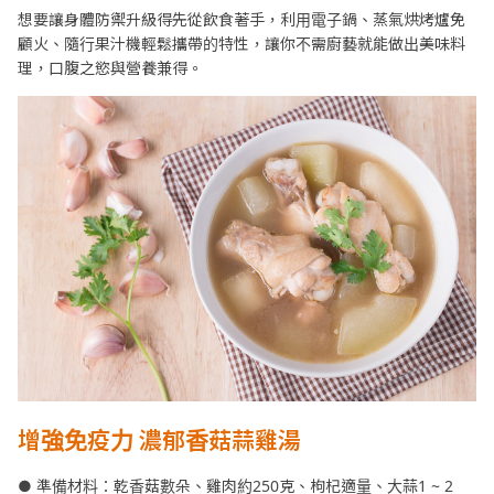
想要讓身體防禦升級得先從飲食著手，利用電子鍋、蒸氣烘烤爐免
顧火、隨行果汁機輕鬆攜帶的特性，讓你不需廚藝就能做出美味料
理，口腹之慾與營養兼得。
增強免疫力 濃郁香菇蒜雞湯
● 準備材料：乾香菇數朵、雞肉約250克、枸杞適量、大蒜1 ~ 2