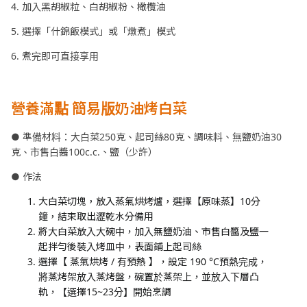
4. 加入黑胡椒粒、白胡椒粉、橄欖油
5. 選擇「什錦飯模式」或「燉煮」模式
6. 煮完即可直接享用
營養滿點 簡易版奶油烤白菜
● 準備材料：大白菜250克、起司絲80克、調味料、無鹽奶油30
克、市售白醬100c.c.、鹽（少許）
● 作法
大白菜切塊，放入蒸氣烘烤爐，選擇【原味蒸】10分
鐘，結束取出瀝乾水分備用
將大白菜放入大碗中，加入無鹽奶油、市售白醬及鹽一
起拌勻後裝入烤皿中，表面鋪上起司絲
選擇【 蒸氣烘烤 / 有預熱 】，設定 190 °C預熱完成，
將蒸烤架放入蒸烤盤，碗置於蒸架上，並放入下層凸
軌，【選擇15~23分】開始烹調