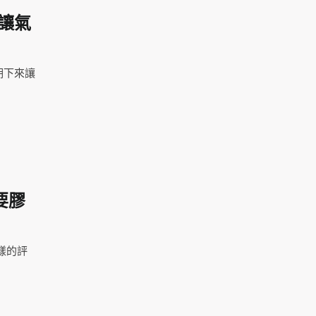
讓氣
期下來讓
要膠
樣的評