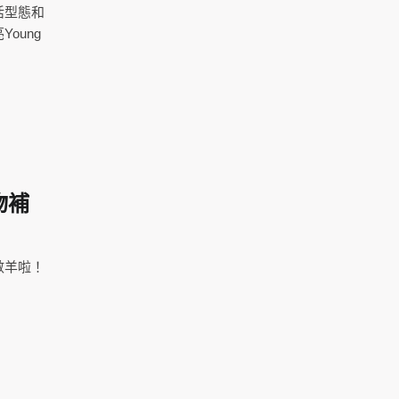
活型態和
oung
物補
數羊啦！