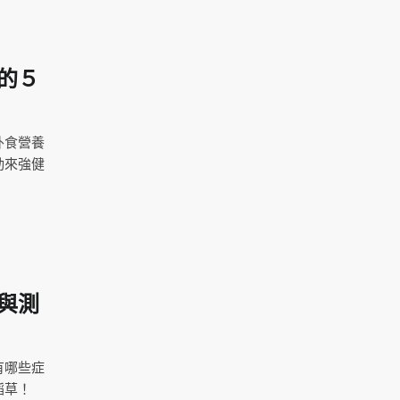
的５
外食營養
動來強健
與測
有哪些症
稻草！