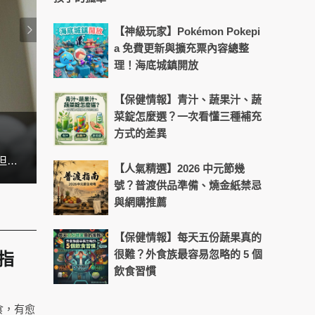
【神級玩家】Pokémon Pokepi
a 免費更新與擴充票內容總整
理！海底城鎮開放
【保健情報】青汁、蔬果汁、蔬
菜錠怎麼選？一次看懂三種補充
方式的差異
天天盯螢幕好累？4招找回晶亮舒
在台灣，許多上班族、雙薪家庭、學生，幾乎天天都在外食。早餐是便利商店、午餐買便當、晚餐就叫外送。看似方便，但吃久了不是油膩過量、就是營養失衡，很多人都想吃得健康，但就是沒辦法。 其實根本問題不是「想不想煮」，而是 「煮飯耗時太長」。這也是為什麼近幾年廚房小家電愈來愈受到歡迎，因為它們能把「煮飯」變得更快速、簡單，甚至比外食還要方便。
【人氣精選】2026 中元節幾
號？普渡供品準備、燒金紙禁忌
與網購推薦
【保健情報】每天五份蔬果真的
很難？外食族最容易忽略的 5 個
指
飲食習慣
食，有愈