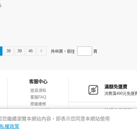
5
38
39
46
共
46
頁，前往
頁
客服中心
滿額免運費
退貨須知
消費滿490元免運
客服FAQ
原廠維修
網購包裝減量
神腦會員福利
會員獨享優惠
驗，若您繼續瀏覽本網站內容，即表示您同意本網站使用
私權政策