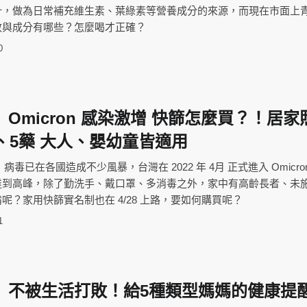
汁，做為日常補充維生素、葉綠素等營養成分的來源，而現在市面上
效與成分有哪些？怎麼喝才正確？
0
Omicron 感染激增 快篩怎麼買？！居家
、5藥 大人、嬰幼童皆適用
至今，病毒已在各國造成不少風暴，台灣在 2022 年 4月 正式進入 Omicro
達到高峰，除了勤洗手、戴口罩、多消毒之外，家中有高齡長者、未
呢？家用快篩實名制也在 4/28 上路，要如何購買呢？
1
】不被生活打敗！給5種類型媽媽的健康提