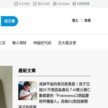
S-CARE
加入LINE
YouTube
FB粉絲團
登入
︱
註冊
找文章
生活
懶人理財
神腦好代誌
百大醫言堂
最新文章
戒掉平板的育兒新救星！孩子沉
迷3C不是因為貪玩？AI教父黃仁
勳都愛的「Poketomo口袋狐獴
陪伴機器人」用高EQ對話解開
孩子的孤單