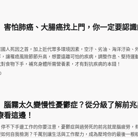
】害怕肺癌、大腸癌找上門，你一定要認識
居國人死因之首，加上近代眾多環境因素，空汙、劣油、海洋汙染、
等，讓罹癌風險節節升高，想要遠離可怕的疾病，調整作息、堅持運
吃對食物下手，補充身體所需營養素，才有對抗疾病的本錢！
0
】腦霧太久變慢性憂鬱症？從分級了解前兆
療看這邊！
，停不下手邊工作的你要注意，憂鬱症與過勞死的前兆就是腦疲勞，
要如何自我檢測？千萬別讓生活與工作壓力，成為壓垮你的最後一根