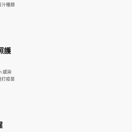
青汁種類
照護
n 感染
施打疫苗
醒