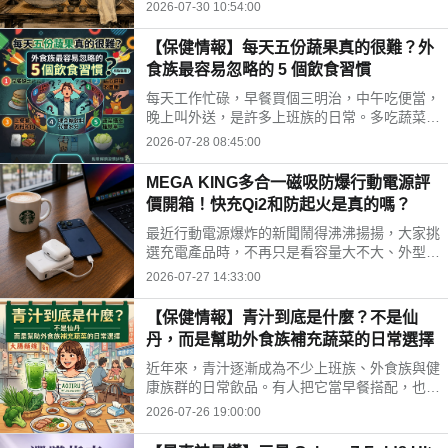
時間、水果三牲禁忌、燒金紙順序與種類，並推
2026-07-30 10:54:00
薦神腦線上購免運供品禮盒，讓你輕鬆拜得得體
不踩雷。
【保健情報】每天五份蔬果真的很難？外
食族最容易忽略的 5 個飲食習慣
每天工作忙碌，早餐買個三明治，中午吃便當，
晚上叫外送，是許多上班族的日常。多吃蔬菜、
水果，但落實到生活中卻不容易。你是不是也中
2026-07-28 08:45:00
了以下幾個外食族常見的飲食習慣?
MEGA KING多合一磁吸防爆行動電源評
價開箱！快充Qi2和防起火是真的嗎？
最近行動電源爆炸的新聞鬧得沸沸揚揚，大家挑
選充電產品時，不再只是看容量大不大、外型美
不美，更多是在問「這顆會不會爆？」剛好最近
2026-07-27 14:33:00
拿到這款標榜固態電池技術的 MEGA KING 100
00 固態磁吸防爆行動電源，直接開箱實測，帶
【保健情報】青汁到底是什麼？不是仙
大家看這款號稱防爆的固態磁吸行動電源到底值
丹，而是幫助外食族補充蔬菜的日常選擇
不值得入手。
近年來，青汁逐漸成為不少上班族、外食族與健
康族群的日常飲品。有人把它當早餐搭配，也有
人下午沖一杯補充營養，但也因為網路資訊眾
2026-07-26 19:00:00
多，不少人對青汁仍存在許多迷思。