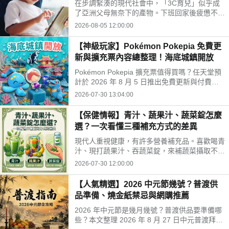
在步調緊湊的現代社會中，「3C育兒」似乎成
開孩子的孤單
了亞洲父母無奈下的產物。下班回家後疲憊不
堪，面對排山倒海的家務與工作訊息，為了換取
2026-08-05 12:00:00
片刻的安寧，我們常常不自覺地把平板或手機遞
給孩子。
【神級玩家】Pokémon Pokepia 免費更
新與擴充票內容總整理！海底城鎮開放
Pokémon Pokepia 擴充票值得買嗎？任天堂預
計於 2026 年 8 月 5 日推出免費更新與付費擴
充票第 1 彈「冒險泡泡海底的城鎮」。本文整
2026-07-30 13:04:00
理百變怪潛水新招式、瑪納霏解鎖條件、海底建
造與農作玩法，以及擴充票售價 TWD 840 的購
【保健情報】青汁、蔬果汁、蔬菜錠怎麼
買獎勵細節！
選？一次看懂三種補充方式的差異
現代人重視健康，有許多營養補充品。喜歡喝青
汁、現打蔬果汁、吞蔬菜錠，來補蔬菜攝取不
足。這三種方式哪不同？哪種適合自己？來了解
2026-07-30 12:00:00
常見補充方式，找出適合自己的好選擇!
【人氣精選】2026 中元節幾號？普渡供
品準備、燒金紙禁忌與網購推薦
2026 年中元節是幾月幾號？普渡供品要準備哪
些？本文整理 2026 年 8 月 27 日中元普渡拜拜