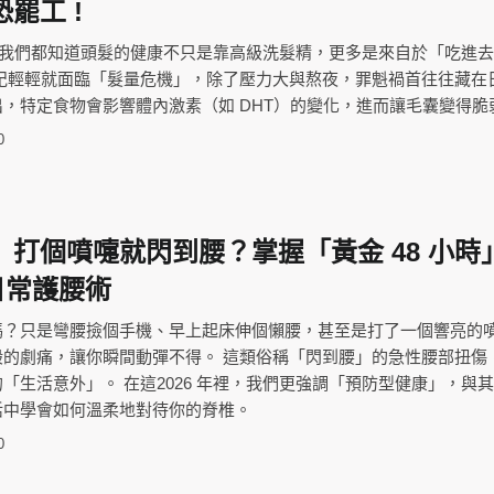
罷工 !
今天，我們都知道頭髮的健康不只是靠高級洗髮精，更多是來自於「吃進
年紀輕輕就面臨「髮量危機」，除了壓力大與熬夜，罪魁禍首往往藏在
，特定食物會影響體內激素（如 DHT）的變化，進而讓毛囊變得脆
0
打個噴嚏就閃到腰？掌握「黃金 48 小時
與日常護腰術
嗎？只是彎腰撿個手機、早上起床伸個懶腰，甚至是打了一個響亮的
般的劇痛，讓你瞬間動彈不得。 這類俗稱「閃到腰」的急性腰部扭傷
「生活意外」。 在這2026 年裡，我們更強調「預防型健康」，與
活中學會如何溫柔地對待你的脊椎。
0