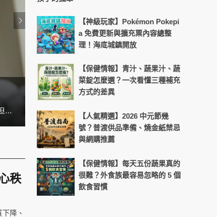
【神級玩家】Pokémon Pokepi
a 免費更新與擴充票內容總整
理！海底城鎮開放
【保健情報】青汁、蔬果汁、蔬
菜錠怎麼選？一次看懂三種補充
方式的差異
天天盯螢幕好累？4招找回晶亮舒
在台灣，許多上班族、雙薪家庭、學生，幾乎天天都在外食。早餐是便利商店、午餐買便當、晚餐就叫外送。看似方便，但吃久了不是油膩過量、就是營養失衡，很多人都想吃得健康，但就是沒辦法。 其實根本問題不是「想不想煮」，而是 「煮飯耗時太長」。這也是為什麼近幾年廚房小家電愈來愈受到歡迎，因為它們能把「煮飯」變得更快速、簡單，甚至比外食還要方便。
【人氣精選】2026 中元節幾
號？普渡供品準備、燒金紙禁忌
與網購推薦
【保健情報】每天五份蔬果真的
很難？外食族最容易忽略的 5 個
心秩
飲食習慣
質下降、