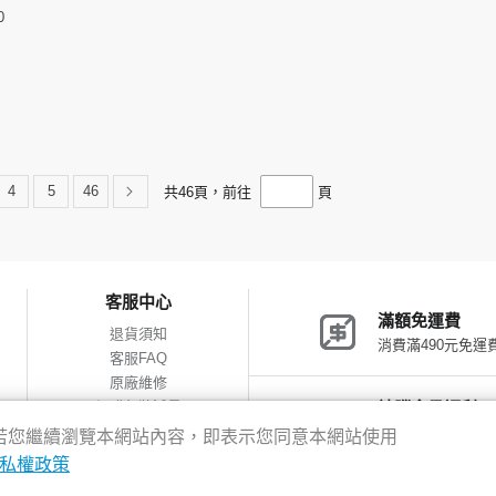
0
4
5
46
共
46
頁，前往
頁
客服中心
滿額免運費
退貨須知
消費滿490元免運
客服FAQ
原廠維修
網購包裝減量
神腦會員福利
會員獨享優惠
驗，若您繼續瀏覽本網站內容，即表示您同意本網站使用
私權政策