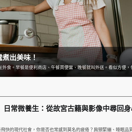
電煮出美味！
】日常微養生：從故宮古籍與影像中尋回身
習
奏飛快的現代社會，你是否也常感到莫名的疲倦？肩頸緊繃、睡眠品