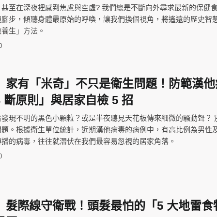
甚至在深夜裡感到焦慮與空虛? 我們總是不斷向外尋求最新的保健
慢腳步，傾聽身體最原始的呼喚，讓我們換個視角，將遙遠的歷史智
微養生」方法。
0
】家有「米奇」不只是衛生問題！防範漢他
 斷原則」與居家自檢 5 招
落發現不明的黑色小顆粒？或是半夜聽見天花板傳來細微的騷動聲？ 
問題。根據衛生單位統計，近期漢他病毒的病例中，有高比例為男性
傳播的病毒，往往就潛伏在我們最容易忽視的居家角落。
0
】髮際線守衛戰！頭髮最怕的「5 大地雷食