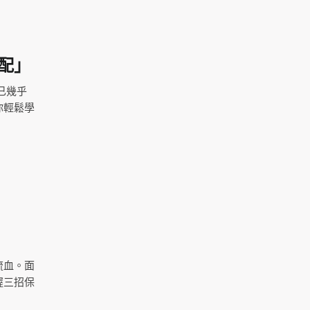
配」
已幾乎
你輕鬆學
流血。面
握三招保