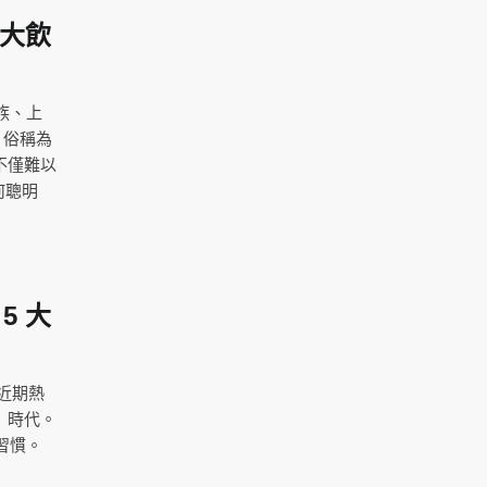
 大飲
族、上
 俗稱為
不僅難以
何聰明
5 大
近期熱
」時代。
習慣。