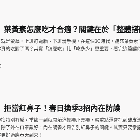
】葉黃素怎麼吃才合適？關鍵在於「整體搭
了就是螢幕，上班盯電腦、下班滑手機，在這個3C時代，補充葉黃素
你真的吃對了嗎？其實「怎麼吃」比「吃多少」更重要，看完這篇讓
0
】拒當紅鼻子！春日換季3招內在防護
轉換特別有感，季節一到就開始這裡癢那裏癢，嚴重點還會抓到破皮
，除了外在口罩戴好，內在調養才是告別紅鼻子的關鍵。其實只要掌
體更好適應春天到來！