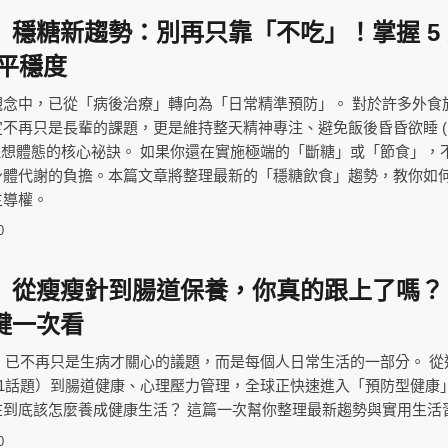
】穩糖新趨勢：別再只靠「不吃」！掌握 5
出平穩度
觀念中，已從「病後治療」轉向為「日常精準預防」。 對於許多外食
不再只是長輩的課題，更是維持整天精神專注、避免飯後昏昏欲睡 (
成理想體態的核心祕訣。 如果你還在實施極端的「斷糖」或「節食」，
身體代謝的負擔。本篇文章將整理最新的「穩糖飲食」趨勢，教你如
主導權。
0
】從瘦瘦針到腸道保養，你真的跟上了嗎？ 
鍵一次看
康」已不再只是生病才關心的議題，而是每個人日常生活的一部分。 從
P-1話題）到腸道健康、心理壓力管理，全球正快速進入「預防型健康
在到底該怎麼養成健康生活？ 這篇一次幫你整理最新趨勢與實用生活
0