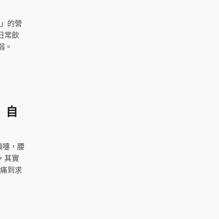
去」的營
日常飲
弱。
」自
噴嚏，腰
，其實
其痛到求