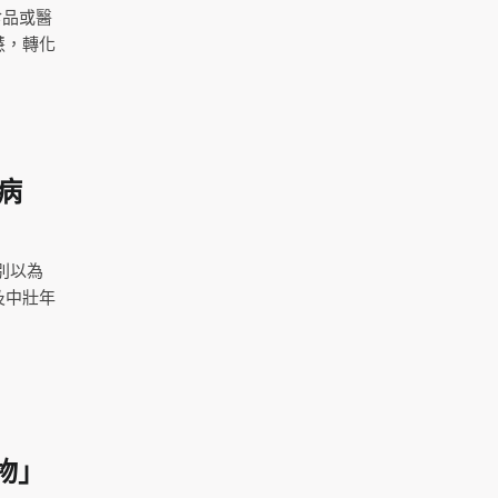
食品或醫
慧，轉化
病
別以為
及中壯年
物」