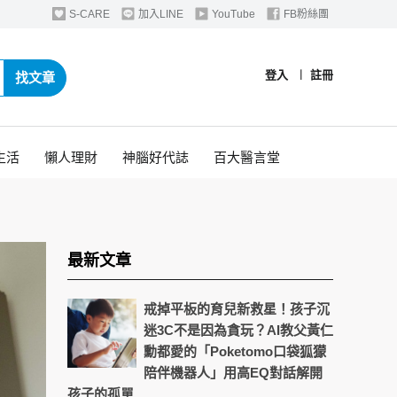
S-CARE
加入LINE
YouTube
FB粉絲團
登入
︱
註冊
找文章
生活
懶人理財
神腦好代誌
百大醫言堂
最新文章
戒掉平板的育兒新救星！孩子沉
迷3C不是因為貪玩？AI教父黃仁
勳都愛的「Poketomo口袋狐獴
陪伴機器人」用高EQ對話解開
孩子的孤單