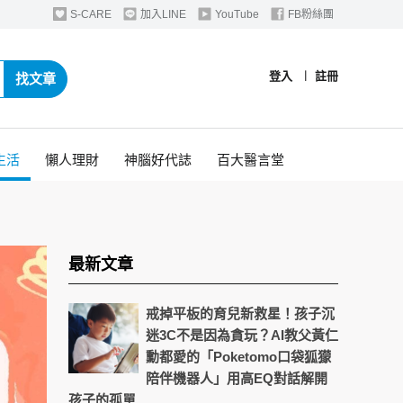
S-CARE
加入LINE
YouTube
FB粉絲團
登入
︱
註冊
找文章
生活
懶人理財
神腦好代誌
百大醫言堂
最新文章
戒掉平板的育兒新救星！孩子沉
迷3C不是因為貪玩？AI教父黃仁
勳都愛的「Poketomo口袋狐獴
陪伴機器人」用高EQ對話解開
孩子的孤單