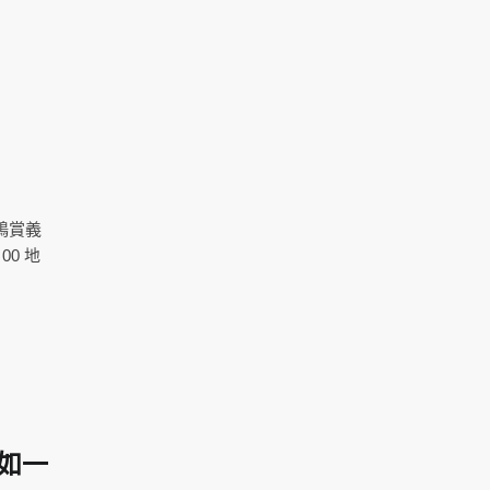
鴨賞義
00 地
如一