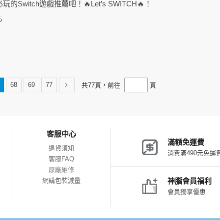
玩的Switch遊戲推薦吧！🔥Let’s SWITCH🔥！
5
68
69
77
共
77
頁，前往
頁
客服中心
滿額免運費
退貨須知
消費滿490元免運
客服FAQ
原廠維修
網購包裝減量
神腦會員福利
會員獨享優惠