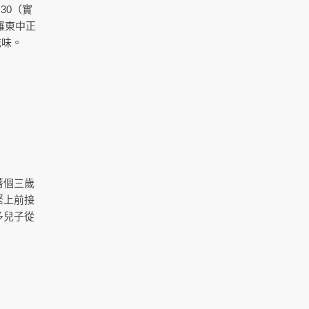
30（實
羅東中正
滋味。
著個三歲
緊上前接
多兒子從