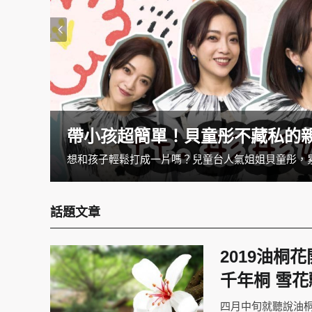
帶小孩超簡單！貝童彤不藏私的
話題文章
2019油桐
千年桐 雪花
四月中旬就聽說油桐花