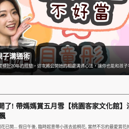
親子溝通術
花開了! 帶媽媽賞五月雪【桃園客家文化館】
飄
已開... 假日午後, 臨時起意帶小孩去追桐花, 當然不忘約最愛賞花