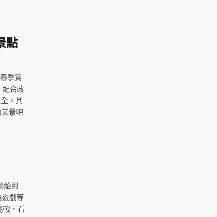
景點
出春季賞
 配合政
俱全，其
的美景吧
開始到
略遊戲等
挑戰，看