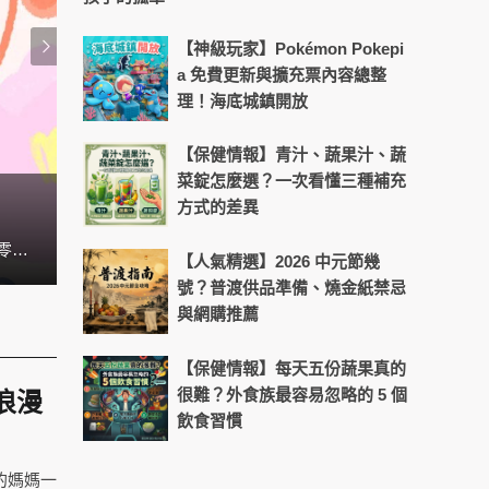
【神級玩家】Pokémon Pokepi
a 免費更新與擴充票內容總整
理！海底城鎮開放
【保健情報】青汁、蔬果汁、蔬
菜錠怎麼選？一次看懂三種補充
方式的差異
換季流感高峰延長！日常飲食與作
想和孩子輕鬆打成一片嗎？兒童台人氣姐姐貝童彤，累積近20年的經驗，這次將公開她的相處溝通心法，讓你也能和孩子零距離，關係更親密！
隨著疫情進入新階段，口罩鬆綁、外出活動增加，許多
【人氣精選】2026 中元節幾
號？普渡供品準備、燒金紙禁忌
與網購推薦
【保健情報】每天五份蔬果真的
很難？外食族最容易忽略的 5 個
浪漫
飲食習慣
的媽媽一