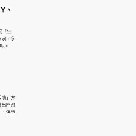
IY、
實「生
表演、參
好吧。
補助」方
孩出門踏
」，保證