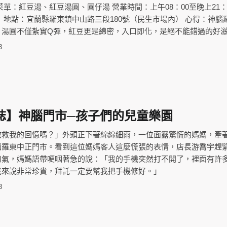
菜單：紅豆湯、紅豆湯圓、圓仔湯 營業時間：上午08：00至晚上21：
 地點：宜蘭縣羅東鎮中山路三段180號（民生市場內） 心得：神腦
，湯圓不僅紮實Q彈，紅豆更是綿密，入口即化，是絕不能錯過的好
3
誌】神腦門市─孩子們的兒童樂園
救救我的回憶嗎？」外頭正下著綿綿細雨，一位面露驚慌的媽媽，牽
腦羅東中正門市。看到這位媽媽客人這麼慌張的表情，店長游喬宇趕
口氣，媽媽語帶哽咽著急的說：「我的手機突然打不開了，裡面有許
我來說非常珍貴，拜託一定要幫我把手機修好。」
3