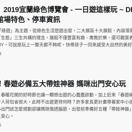
019宜蘭綠色博覽會 - 一日遊這樣玩 ~ D
館場特色、停車資訊
以「綠遊」為主題，從綠色生活悠遊出發，二大展區十大展館，內容落
「生態」三生共構的理念，展館不僅豐富有趣、寓教於樂，還可觀賞
IY，可說是玩上一整天都不夠呢，快帶孩子一同來感受大自然的美
8
！春遊必備五大帶娃神器 媽咪出門安心玩
，春暖花開的好時節也讓一顆想出遊的心蠢蠢欲動，加上近來「春遊
少人荷包省很大，此時不出遊更待何時？許多家長更計畫帶著家中小
小出門該怎麼規劃卻讓媽咪傷透腦筋，出發前準備好五種「帶娃神器
又安心。
5