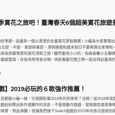
場春季賞花之旅吧！臺灣春天6個超美賞花旅遊
好季節~ 這邊來一個火燙燙的全臺賞花景點推薦 ! 小編為大家整理
包含北部、中部、南部與東部，清明連假和週末假日不要再窩在家裡啦~
來安排最愜意的賞花清新之旅 ! 雖然臺灣小小的，但麻雀雖小五臟
都超豐富，在各地等待各位啊~ 快趁春暖花開之際一起去拜訪臺灣
7
h遊戲】2019必玩的６款強作推薦！
們是否都跟小編一樣，引領期盼著2019年的到來呢？沒錯！從2018年底
ch遊戲紛紛釋出新作或續作的消息，不管是動作遊戲、冒險類型或是策
擦掌、熱血沸騰！就讓我們接下Switch遊戲在2019年向各位發起的