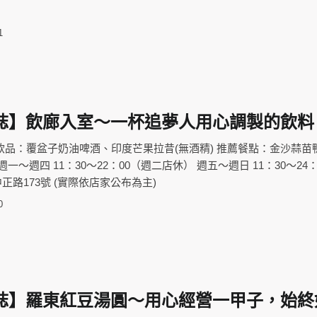
1
誌】飲廊入室～一杯追夢人用心調製的飲料
飲品：覆盆子奶油啤酒、印度芒果拉昔(無酒精) 推薦餐點：金沙蒜苗
一～週四 11：30～22：00（週二店休） 週五～週日 11：30～24：
路173號 (實際依店家公布為主)
0
誌】羅東紅豆湯圓～用心經營一甲子，始終