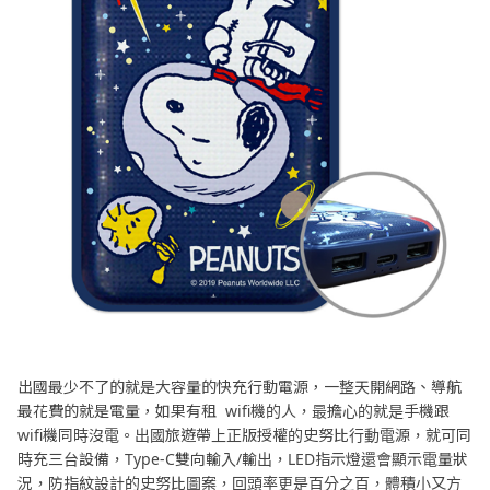
出國最少不了的就是大容量的快充行動電源，一整天開網路、導航
最花費的就是電量，如果有租 wifi機的人，最擔心的就是手機跟
wifi機同時沒電。出國旅遊帶上正版授權的史努比行動電源，就可同
時充三台設備，Type-C雙向輸入/輸出，LED指示燈還會顯示電量狀
況，防指紋設計的史努比圖案，回頭率更是百分之百，體積小又方