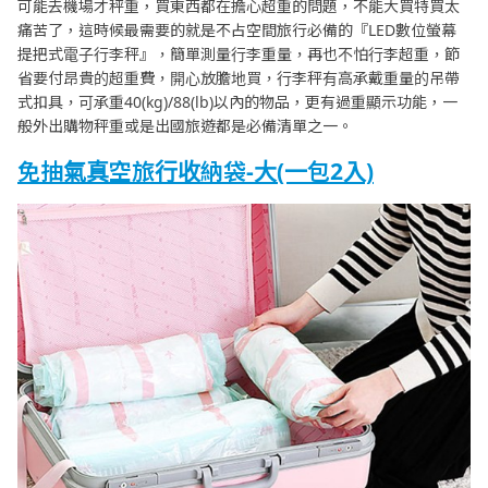
可能去機場才秤重，買東西都在擔心超重的問題，不能大買特買太
痛苦了，這時候最需要的就是不占空間旅行必備的『LED數位螢幕
提把式電子行李秤』，簡單測量行李重量，再也不怕行李超重，節
省要付昂貴的超重費，開心放膽地買，行李秤有高承戴重量的吊帶
式扣具，可承重40(kg)/88(lb)以內的物品，更有過重顯示功能，一
般外出購物秤重或是出國旅遊都是必備清單之一。
免抽氣真空旅行收納袋-大(一包2入)