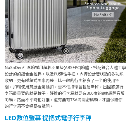
NaSaDen行李箱採用超輕羽量級(ABS+PC)箱體，搭配符合人體工學
設計的的鋁合金拉桿，以及PU彈性手把，內裡設計雙U型的多功能
收納，更有隱藏式防水內袋，比一般的行李箱多了一半的使用空
間，扣環使用質感金屬插扣，更不怕扣環會輕易斷掉，出國旅遊行
李箱最重要的就是輪子，好推的行李箱就要有360度的8輪超靜音萬
向輪，路面不平時也好推，還有要有TSA海關密碼鎖，才能保證你
的行李箱不會輕易被敲開。
LED
數位螢幕 提把式電子行李秤