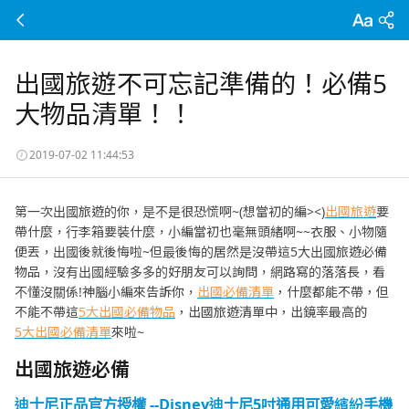
出國旅遊不可忘記準備的！必備5
大物品清單！！
2019-07-02 11:44:53
第一次出國旅遊的你，是不是很恐慌啊~(想當初的編><)
出國旅遊
要
帶什麼，行李箱要裝什麼，小編當初也毫無頭緒啊~~衣服、小物隨
便丟，出國後就後悔啦~但最後悔的居然是沒帶這5大出國旅遊必備
物品，沒有出國經驗多多的好朋友可以詢問，網路寫的落落長，看
不懂沒關係!神腦小編來告訴你，
出國必備清單
，什麼都能不帶，但
不能不帶這
5大出國必備物品
，出國旅遊清單中，出鏡率最高的
5大出國必備清單
來啦~
出國旅遊必備
迪士尼正品官方授權 --Disney迪士尼5吋通用可愛繽紛手機