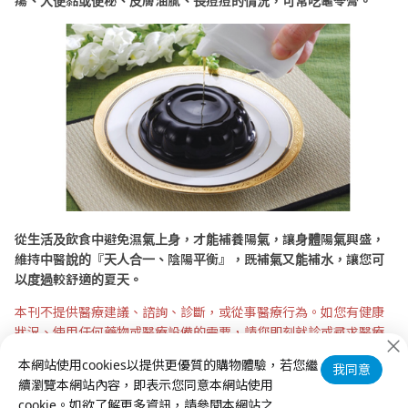
瘍、大便黏或便秘、皮膚油膩、長痘痘的情況，可常吃龜苓膏。
從生活及飲食中避免濕氣上身，才能補養陽氣，讓身體陽氣興盛，
維持中醫說的『天人合一、陰陽平衡
』
，既補氣又能補水，讓您可
以度過較舒適的夏天。
​本刊不提供醫療建議、諮詢、診斷，或從事醫療行為。如您有健康
狀況、使用任何藥物或醫療設備的需要，請您即刻就診或尋求醫療
專業者詢問意見，謝謝。
本網站使用cookies以提供更優質的購物體驗，若您繼
我同意
續瀏覽本網站內容，即表示您同意本網站使用
cookie。如欲了解更多資訊，請參閱本網站之