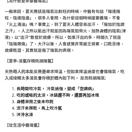
【為什麼夏季要養陽氣】
一般來說，夏天應該是陽氣比較旺的時候，中醫有句話「陽逢陽
旺，陰逢陰盛」，很多人會問，為什麼這個時候還要養陽，不會
「火上澆油」嗎？事實上，到了夏天人體容易出汗，「陽加於陰謂
之汗」，人之所以能出汗就是因為陽氣如柴火，加熱身體的陰氣(津
液)，以”出汗”散發於皮膚。所以，如果汗出的多，時間久了就是
「陰陽兩傷」了，大汗以後，人會感覺非常疲乏勞累，口乾舌燥、
皮膚乾澀，其實就是傷了陽氣的表現。
【夏季-濕氣存積耗損陽氣】
天熱時人的本能反應是尋求降溫，但如果降溫過度也會傷陽氣，吃
入或接觸太多溼氣會存積於體內如下列， 反而耗損陽氣:
長時間吹冷氣， 冷氣過強，變成「空調病」
吃的或喝的太涼，冰鎮還不夠，還要再加冰塊
身體淋雨之後未吹乾
流汗未擦乾，馬上吹冷氣
沖冷水澡
【
從生活中養陽氣
】