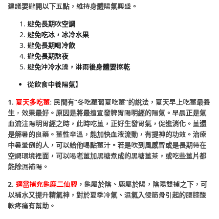
建議要避開以下五點，維持身體陽氣興盛。
避免長期吹空調
避免吃冰，冰冷水果
避免長期喝冷飲
避免長期熬夜
避免沖冷水澡，淋雨後身體要擦乾
從飲食中養陽氣
】
1.
夏天多吃薑
:
民間有“冬吃蘿蔔夏吃薑”的說法，
夏天早上吃薑最養
生
，
效果最好。原因是將最擅宣發脾胃陽明經的陽氣。早晨正是氣
血流注陽明胃經之時，此時吃薑，正好生發胃氣，促進消化。薑還
是解暑的良藥。薑性辛溫，能加快血液流動，有提神的功效。治療
中暑暈倒的人，可以給他喝點薑汁。
若是吹到風感冒或是長期待在
空調環境裡面，可以喝老薑加黑糖煮成的黑糖薑茶，或吃些薑片都
能除濕補陽。
2.
適當補充龜鹿二仙膠
，龜屬於陰、鹿屬於陽，陰陽雙補之下，可
以補水又提升精氣神，對於夏季冷氣、濕氣入侵筋骨引起的腰膝酸
軟疼痛有幫助。