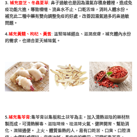
3.
補充
靈芝、冬蟲夏草
:
鼻子過敏也是因為濕氣存積身體裡，造成免
疫功能亢進，導致噴嚏、流鼻水不止、口乾舌燥，消耗人體水份。
補充此二種中藥有雙向調整免疫的好處，改善因濕氣過多的鼻過敏
問題。
4.
補充黃精、枸杞、黃耆
:
溫腎陽補經血、滋潤皮膚，補充體內水份
的需求，也適合夏天補陽氣。
5.
補充龜苓膏
:龜苓膏以龜板和土茯苓為主，加入清熱滋陰的藥材熬
製而成，可清熱解毒、滋陰降燥、祛濕降火氣、健脾開胃、幫助消
化、潤腸通便。 上火、體質偏熱的人，易有口乾苦、口臭、口腔潰