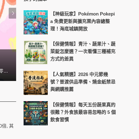
【神級玩家】Pokémon Pokepi
a 免費更新與擴充票內容總整
理！海底城鎮開放
【保健情報】青汁、蔬果汁、蔬
菜錠怎麼選？一次看懂三種補充
方式的差異
換季流感高峰延長！日常飲食與作
想和孩子輕鬆打成一片嗎？兒童台人氣姐姐貝童彤，累積近20年的經驗，這次將公開她的相處溝通心法，讓你也能和孩子零距離，關係更親密！
隨著疫情進入新階段，口罩鬆綁、外出活動增加，許多
【人氣精選】2026 中元節幾
號？普渡供品準備、燒金紙禁忌
與網購推薦
【保健情報】每天五份蔬果真的
很難？外食族最容易忽略的 5 個
飲食習慣
倍, 其