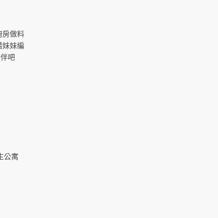
廚房做料
惜妹妹編
夥伴吧
生公寓