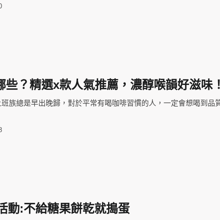
0
哪些？精選x款人氣推薦，濃醇喉韻好滋味
上班族總是早出晚歸，對於平常有喝咖啡習慣的人，一定會想喝到品
8
節活動:不給糖果餅乾就搗蛋