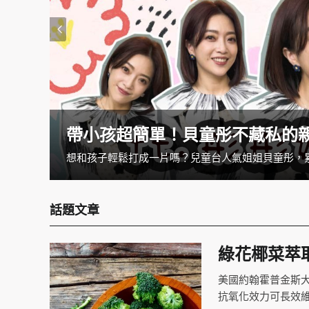
帶小孩超簡單！貝童彤不藏私的
話題文章
綠花椰菜萃
美國約翰霍普金斯大
抗氧化效力可長效維