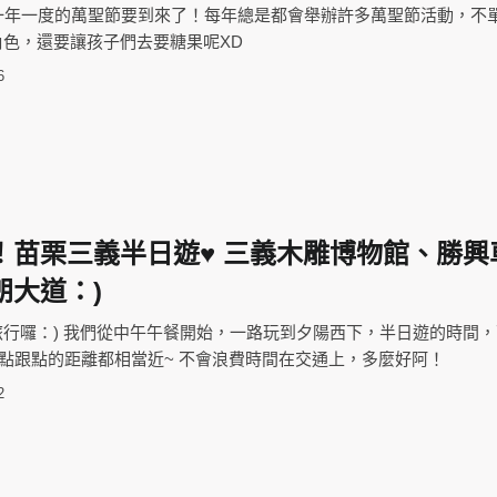
，一年一度的萬聖節要到來了！每年總是都會舉辦許多萬聖節活動，不
色，還要讓孩子們去要糖果呢XD
6
！苗栗三義半日遊♥ 三義木雕博物館、勝興
朗大道：)
行囉：) 我們從中午午餐開始，一路玩到夕陽西下，半日遊的時間
為點跟點的距離都相當近~ 不會浪費時間在交通上，多麼好阿！
2