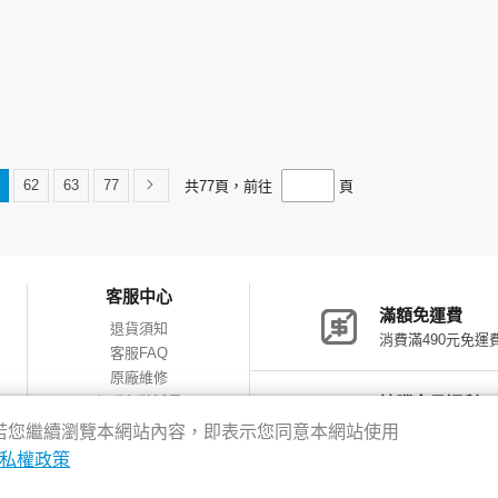
62
63
77
共
77
頁，前往
頁
客服中心
滿額免運費
退貨須知
消費滿490元免運
客服FAQ
原廠維修
網購包裝減量
神腦會員福利
會員獨享優惠
驗，若您繼續瀏覽本網站內容，即表示您同意本網站使用
私權政策