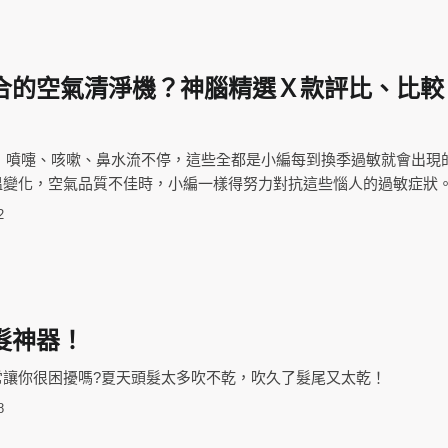
合的空氣清淨機？神腦精選Ｘ款評比、比較
！」噴嚏、咳嗽、鼻水流不停，這些全都是小編每到換季過敏就會出現
溫變化，空氣品質不佳時，小編一樣得努力對抗這些惱人的過敏症狀
2
髮神器！
常讓你很困擾嗎?夏天頭髮太多吹不乾，吹久了髮尾又太乾！
8