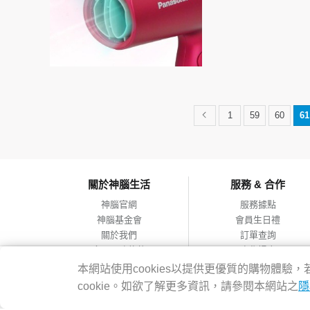
1
59
60
61
關於神腦生活
服務 & 合作
神腦官網
服務據點
神腦基金會
會員生日禮
關於我們
訂單查詢
會員服務條款
合作提案
隱私權政策
本網站使用cookies以提供更優質的購物體
網站導覽
cookie。如欲了解更多資訊，請參閱本網站之
隱