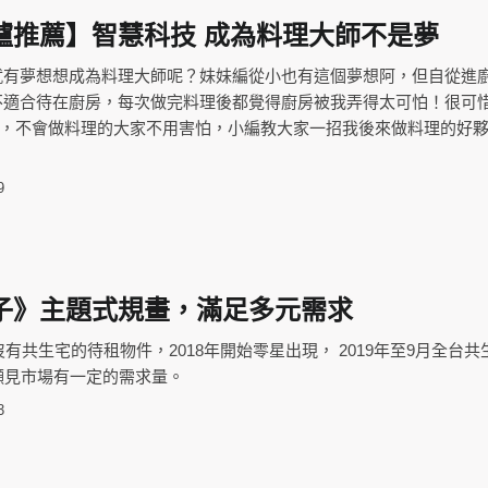
爐推薦】智慧科技 成為料理大師不是夢
就有夢想想成為料理大師呢？妹妹編從小也有這個夢想阿，但自從進
不適合待在廚房，每次做完料理後都覺得廚房被我弄得太可怕！很可
T，不會做料理的大家不用害怕，小編教大家一招我後來做料理的好
9
子》主題式規畫，滿足多元需求
沒有共生宅的待租物件，2018年開始零星出現， 2019年至9月全台共
顯見市場有一定的需求量。
3