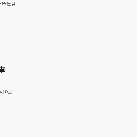
單單僅只
車
，可以走