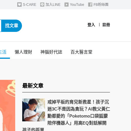
S-CARE
加入LINE
YouTube
FB粉絲團
登入
︱
註冊
找文章
生活
懶人理財
神腦好代誌
百大醫言堂
最新文章
戒掉平板的育兒新救星！孩子沉
迷3C不是因為貪玩？AI教父黃仁
勳都愛的「Poketomo口袋狐獴
陪伴機器人」用高EQ對話解開
孩子的孤單