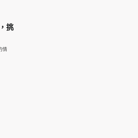
，挑
的情
。