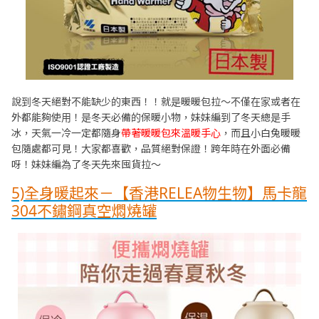
說到冬天絕對不能缺少的東西！！就是暖暖包拉～不僅在家或者在
外都能夠使用！是冬天必備的保暖小物，妹妹編到了冬天總是手
冰，天氣一冷一定都隨身
帶著暖暖包來溫暖手心
，而且小白兔暖暖
包隨處都可見！大家都喜歡，品質絕對保證！跨年時在外面必備
呀！妹妹編為了冬天先來囤貨拉～
5)全身暖起來－【香港RELEA物生物】馬卡龍
304不鏽鋼真空燜燒罐