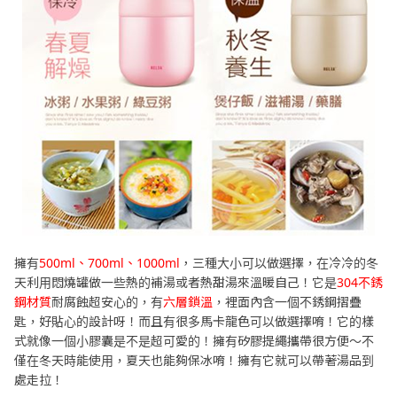
擁有
500ml、700ml、1000ml
，三種大小可以做選擇，在冷冷的冬
天利用悶燒罐做一些熱的補湯或者熱甜湯來溫暖自己！它是
304不銹
鋼材質
耐腐蝕超安心的，有
六層鎖溫
，裡面內含一個不銹鋼摺疊
匙，好貼心的設計呀！而且有很多馬卡龍色可以做選擇唷！它的樣
式就像一個小膠囊是不是超可愛的！擁有矽膠提繩攜帶很方便～不
僅在冬天時能使用，夏天也能夠保冰唷！擁有它就可以帶著湯品到
處走拉！