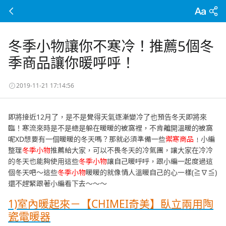
冬季小物讓你不寒冷！推薦5個冬
季商品讓你暖呼呼！
2019-11-21 17:14:56
即將接近12月了，是不是覺得天氣逐漸變冷了也預告冬天即將來
臨！寒流來時是不是總是躲在暖暖的被窩裡，不肯離開溫暖的被窩
呢XD想要有一個暖暖的冬天嗎？那就必須準備一些
禦寒商品
﹗小編
整理
冬季小物
推薦給大家，可以不畏冬天的冷氣團，讓大家在冷冷
的冬天也能夠使用這些
冬季小物
讓自己暖呼呼，跟小編一起度過這
個冬天吧～這些
冬季小物
暖暖的就像情人溫暖自己的心一樣(≧∇≦)
還不趕緊跟著小編看下去～～～
1)室內暖起來－【CHIMEI奇美】臥立兩用陶
瓷電暖器