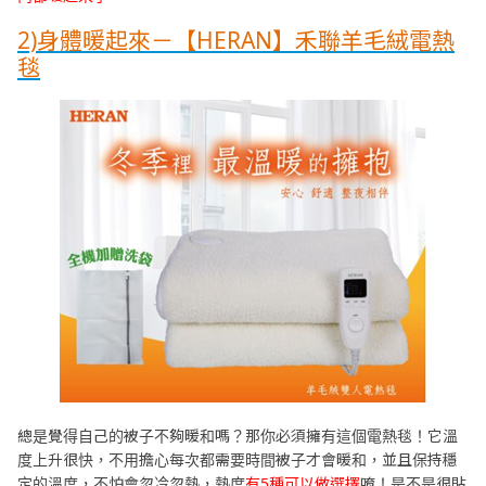
2)身體暖起來－【HERAN】禾聯羊毛絨電熱
毯
總是覺得自己的被子不夠暖和嗎？那你必須擁有這個電熱毯！它溫
度上升很快，不用擔心每次都需要時間被子才會暖和，並且保持穩
定的溫度，不怕會忽冷忽熱，熱度
有5種可以做選擇
唷！是不是很貼