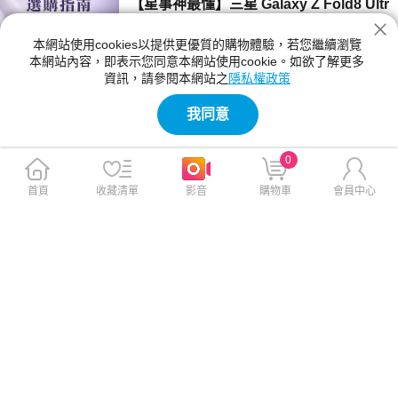
【星事神最懂】三星 Galaxy Z Fold8 Ultr
a、Z Fold8 與 Flip8 登場！
本網站使用cookies以提供更優質的購物體驗，若您繼續瀏覽
三星 Z Fold8 Ultra、Fold8 與 Flip8 該買哪一
本網站內容，即表示您同意本網站使用cookie。如欲了解更多
款？本文詳細比較三款摺疊手機的螢幕尺寸、相
資訊，請參閱本網站之
隱私權政策
機規格與電池續航力。Fold8 Ultra 主打 8 吋大
2026-07-23 12:04:00
螢幕與 2 億畫素鏡頭；Fold8 重 201g 最輕巧；
我同意
Flip8 擁有 4.1 吋封面螢幕，幫你精準挑選最合
【神級玩家】2026 台灣國產遊戲推薦！4
適機型。
款必玩 Steam 獨立新作
0
2026 年台灣獨立遊戲有哪些必玩？本文精選
《紅眼露比》、《莉莉幻想曲》、《大尾松鼠》
首頁
收藏清單
影音
購物車
會員中心
與《亞路塔》四款 2026 年 Steam 台灣國產遊
2026-07-23 11:05:00
戲新作。為你解析 Boss Rush 類魂、動作經
營、點擊解謎與節奏打擊等不同玩法風格，提供
【保健情報】食安事件引發關注，與其焦
遊戲價格、平台需求與實測選購建議，幫你迅速
慮「排毒」，不如從每天的飲食習慣開始
找到最適合的國產遊戲！
近期食安議題持續受到關注，不少民眾重新檢視
每天吃進肚子的食物，也讓排毒、解毒、苯駢芘
等成為熱門話題。營養師提醒，與其找尋快速排
2026-07-23 11:00:00
毒，不如從飲食、水分、作息，來調整才是更重
要的長久方法。
【影刻臺灣】2026 夏季煙火懶人包：大
稻埕的古今風華之旅