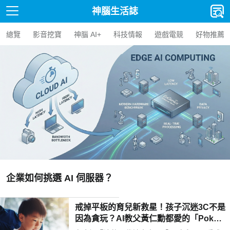
神腦生活誌
總覽
影音挖寶
神腦 AI+
科技情報
遊戲電競
好物推薦
【人氣精選】Edge AI BO
AI BOX 選購指南與應用案
戒掉平板的育兒新救星！孩子沉迷3C不是
因為貪玩？AI教父黃仁勳都愛的「Poketo
mo口袋狐獴陪伴機器人」用高EQ對話解