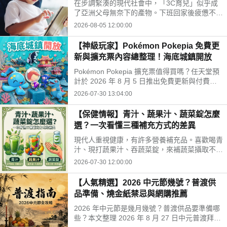
在步調緊湊的現代社會中，「3C育兒」似乎成
開孩子的孤單
了亞洲父母無奈下的產物。下班回家後疲憊不
堪，面對排山倒海的家務與工作訊息，為了換取
2026-08-05 12:00:00
片刻的安寧，我們常常不自覺地把平板或手機遞
給孩子。
【神級玩家】Pokémon Pokepia 免費更
新與擴充票內容總整理！海底城鎮開放
Pokémon Pokepia 擴充票值得買嗎？任天堂預
計於 2026 年 8 月 5 日推出免費更新與付費擴
充票第 1 彈「冒險泡泡海底的城鎮」。本文整
2026-07-30 13:04:00
理百變怪潛水新招式、瑪納霏解鎖條件、海底建
造與農作玩法，以及擴充票售價 TWD 840 的購
【保健情報】青汁、蔬果汁、蔬菜錠怎麼
買獎勵細節！
選？一次看懂三種補充方式的差異
現代人重視健康，有許多營養補充品。喜歡喝青
汁、現打蔬果汁、吞蔬菜錠，來補蔬菜攝取不
足。這三種方式哪不同？哪種適合自己？來了解
2026-07-30 12:00:00
常見補充方式，找出適合自己的好選擇!
【人氣精選】2026 中元節幾號？普渡供
品準備、燒金紙禁忌與網購推薦
2026 年中元節是幾月幾號？普渡供品要準備哪
些？本文整理 2026 年 8 月 27 日中元普渡拜拜