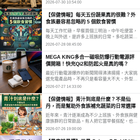
時間、水果三牲禁忌、燒金紙順序與種類，並推
2026-07-30 10:54:00
薦神腦線上購免運供品禮盒，讓你輕鬆拜得得體
不踩雷。
【保健情報】每天五份蔬果真的很難？外
食族最容易忽略的 5 個飲食習慣
每天工作忙碌，早餐買個三明治，中午吃便當，
晚上叫外送，是許多上班族的日常。多吃蔬菜、
水果，但落實到生活中卻不容易。你是不是也中
2026-07-28 08:45:00
了以下幾個外食族常見的飲食習慣?
MEGA KING多合一磁吸防爆行動電源評
價開箱！快充Qi2和防起火是真的嗎？
最近行動電源爆炸的新聞鬧得沸沸揚揚，大家挑
選充電產品時，不再只是看容量大不大、外型美
不美，更多是在問「這顆會不會爆？」剛好最近
2026-07-27 14:33:00
拿到這款標榜固態電池技術的 MEGA KING 100
00 固態磁吸防爆行動電源，直接開箱實測，帶
【保健情報】青汁到底是什麼？不是仙
大家看這款號稱防爆的固態磁吸行動電源到底值
丹，而是幫助外食族補充蔬菜的日常選擇
不值得入手。
近年來，青汁逐漸成為不少上班族、外食族與健
康族群的日常飲品。有人把它當早餐搭配，也有
人下午沖一杯補充營養，但也因為網路資訊眾
2026-07-26 19:00:00
多，不少人對青汁仍存在許多迷思。