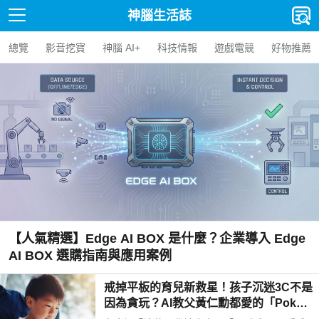
神腦生活誌
總覽
影音挖寶
神腦 AI+
科技情報
遊戲電競
好物推薦
【人氣精選】Edge AI BOX 是什麼？企業導入 Edge
AI BOX 選購指南與應用案例
戒掉平板的育兒新救星！孩子沉迷3C不是
因為貪玩？AI教父黃仁勳都愛的「Poketo
mo口袋狐獴陪伴機器人」用高EQ對話解