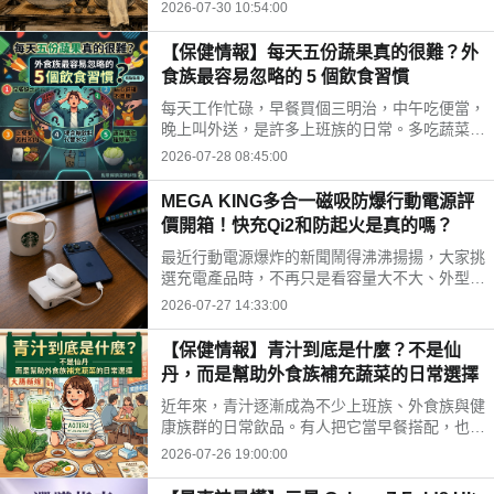
時間、水果三牲禁忌、燒金紙順序與種類，並推
2026-07-30 10:54:00
薦神腦線上購免運供品禮盒，讓你輕鬆拜得得體
不踩雷。
【保健情報】每天五份蔬果真的很難？外
食族最容易忽略的 5 個飲食習慣
每天工作忙碌，早餐買個三明治，中午吃便當，
晚上叫外送，是許多上班族的日常。多吃蔬菜、
水果，但落實到生活中卻不容易。你是不是也中
2026-07-28 08:45:00
了以下幾個外食族常見的飲食習慣?
MEGA KING多合一磁吸防爆行動電源評
價開箱！快充Qi2和防起火是真的嗎？
最近行動電源爆炸的新聞鬧得沸沸揚揚，大家挑
選充電產品時，不再只是看容量大不大、外型美
不美，更多是在問「這顆會不會爆？」剛好最近
2026-07-27 14:33:00
拿到這款標榜固態電池技術的 MEGA KING 100
00 固態磁吸防爆行動電源，直接開箱實測，帶
【保健情報】青汁到底是什麼？不是仙
大家看這款號稱防爆的固態磁吸行動電源到底值
丹，而是幫助外食族補充蔬菜的日常選擇
不值得入手。
近年來，青汁逐漸成為不少上班族、外食族與健
康族群的日常飲品。有人把它當早餐搭配，也有
人下午沖一杯補充營養，但也因為網路資訊眾
2026-07-26 19:00:00
多，不少人對青汁仍存在許多迷思。