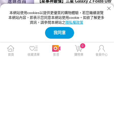
【星事神最懂】三星 Galaxy Z Fold8 Ultr
a、Z Fold8 與 Flip8 登場！
本網站使用cookies以提供更優質的購物體驗，若您繼續瀏覽
三星 Z Fold8 Ultra、Fold8 與 Flip8 該買哪一
本網站內容，即表示您同意本網站使用cookie。如欲了解更多
款？本文詳細比較三款摺疊手機的螢幕尺寸、相
資訊，請參閱本網站之
隱私權政策
機規格與電池續航力。Fold8 Ultra 主打 8 吋大
2026-07-23 12:04:00
螢幕與 2 億畫素鏡頭；Fold8 重 201g 最輕巧；
我同意
Flip8 擁有 4.1 吋封面螢幕，幫你精準挑選最合
【神級玩家】2026 台灣國產遊戲推薦！4
適機型。
款必玩 Steam 獨立新作
0
2026 年台灣獨立遊戲有哪些必玩？本文精選
《紅眼露比》、《莉莉幻想曲》、《大尾松鼠》
首頁
收藏清單
影音
購物車
會員中心
與《亞路塔》四款 2026 年 Steam 台灣國產遊
2026-07-23 11:05:00
戲新作。為你解析 Boss Rush 類魂、動作經
營、點擊解謎與節奏打擊等不同玩法風格，提供
【保健情報】食安事件引發關注，與其焦
遊戲價格、平台需求與實測選購建議，幫你迅速
慮「排毒」，不如從每天的飲食習慣開始
找到最適合的國產遊戲！
近期食安議題持續受到關注，不少民眾重新檢視
每天吃進肚子的食物，也讓排毒、解毒、苯駢芘
等成為熱門話題。營養師提醒，與其找尋快速排
2026-07-23 11:00:00
毒，不如從飲食、水分、作息，來調整才是更重
要的長久方法。
【影刻臺灣】2026 夏季煙火懶人包：大
稻埕的古今風華之旅