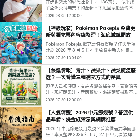
在步調緊湊的現代社會中，「3C育兒」似乎成
開孩子的孤單
了亞洲父母無奈下的產物。下班回家後疲憊不
堪，面對排山倒海的家務與工作訊息，為了換取
2026-08-05 12:00:00
片刻的安寧，我們常常不自覺地把平板或手機遞
給孩子。
【神級玩家】Pokémon Pokepia 免費更
新與擴充票內容總整理！海底城鎮開放
Pokémon Pokepia 擴充票值得買嗎？任天堂預
計於 2026 年 8 月 5 日推出免費更新與付費擴
充票第 1 彈「冒險泡泡海底的城鎮」。本文整
2026-07-30 13:04:00
理百變怪潛水新招式、瑪納霏解鎖條件、海底建
造與農作玩法，以及擴充票售價 TWD 840 的購
【保健情報】青汁、蔬果汁、蔬菜錠怎麼
買獎勵細節！
選？一次看懂三種補充方式的差異
現代人重視健康，有許多營養補充品。喜歡喝青
汁、現打蔬果汁、吞蔬菜錠，來補蔬菜攝取不
足。這三種方式哪不同？哪種適合自己？來了解
2026-07-30 12:00:00
常見補充方式，找出適合自己的好選擇!
【人氣精選】2026 中元節幾號？普渡供
品準備、燒金紙禁忌與網購推薦
2026 年中元節是幾月幾號？普渡供品要準備哪
些？本文整理 2026 年 8 月 27 日中元普渡拜拜