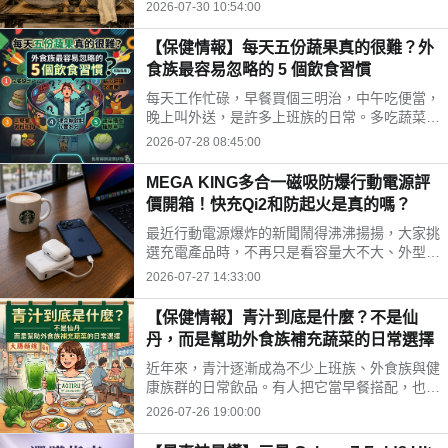
時間、水果三牲禁忌、燒金紙順序與種類，並推
2026-07-30 10:54:00
薦神腦線上購免運供品禮盒，讓你輕鬆拜得得體
不踩雷。
【保健情報】每天五份蔬果真的很難？外
食族最容易忽略的 5 個飲食習慣
每天工作忙碌，早餐買個三明治，中午吃便當，
晚上叫外送，是許多上班族的日常。多吃蔬菜、
水果，但落實到生活中卻不容易。你是不是也中
2026-07-28 08:45:00
了以下幾個外食族常見的飲食習慣?
MEGA KING多合一磁吸防爆行動電源評
價開箱！快充Qi2和防起火是真的嗎？
最近行動電源爆炸的新聞鬧得沸沸揚揚，大家挑
選充電產品時，不再只是看容量大不大、外型美
不美，更多是在問「這顆會不會爆？」剛好最近
2026-07-27 14:33:00
拿到這款標榜固態電池技術的 MEGA KING 100
00 固態磁吸防爆行動電源，直接開箱實測，帶
【保健情報】青汁到底是什麼？不是仙
大家看這款號稱防爆的固態磁吸行動電源到底值
丹，而是幫助外食族補充蔬菜的日常選擇
不值得入手。
近年來，青汁逐漸成為不少上班族、外食族與健
康族群的日常飲品。有人把它當早餐搭配，也有
人下午沖一杯補充營養，但也因為網路資訊眾
2026-07-26 19:00:00
多，不少人對青汁仍存在許多迷思。