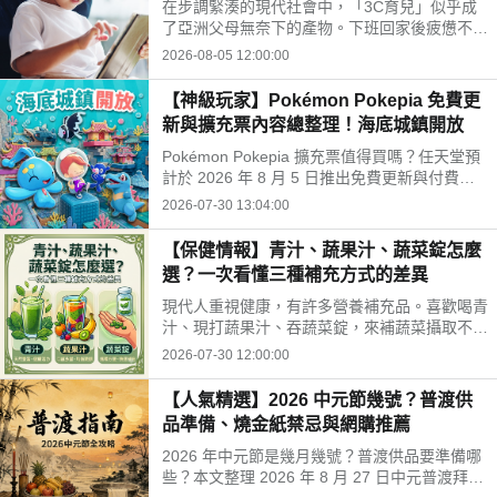
在步調緊湊的現代社會中，「3C育兒」似乎成
開孩子的孤單
了亞洲父母無奈下的產物。下班回家後疲憊不
堪，面對排山倒海的家務與工作訊息，為了換取
2026-08-05 12:00:00
片刻的安寧，我們常常不自覺地把平板或手機遞
給孩子。
【神級玩家】Pokémon Pokepia 免費更
新與擴充票內容總整理！海底城鎮開放
Pokémon Pokepia 擴充票值得買嗎？任天堂預
計於 2026 年 8 月 5 日推出免費更新與付費擴
充票第 1 彈「冒險泡泡海底的城鎮」。本文整
2026-07-30 13:04:00
理百變怪潛水新招式、瑪納霏解鎖條件、海底建
造與農作玩法，以及擴充票售價 TWD 840 的購
【保健情報】青汁、蔬果汁、蔬菜錠怎麼
買獎勵細節！
選？一次看懂三種補充方式的差異
現代人重視健康，有許多營養補充品。喜歡喝青
汁、現打蔬果汁、吞蔬菜錠，來補蔬菜攝取不
足。這三種方式哪不同？哪種適合自己？來了解
2026-07-30 12:00:00
常見補充方式，找出適合自己的好選擇!
【人氣精選】2026 中元節幾號？普渡供
品準備、燒金紙禁忌與網購推薦
2026 年中元節是幾月幾號？普渡供品要準備哪
些？本文整理 2026 年 8 月 27 日中元普渡拜拜