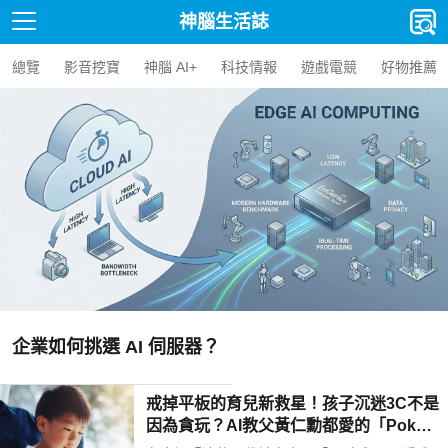
神腦生活誌
總覽
影音挖寶
神腦 AI+
科技情報
遊戲電競
好物推薦
【人氣精選】Edge 
伺服器？
AI BOX 選購指
戒掉平板的育兒新救星！孩子沉迷3C不是
因為貪玩？AI教父黃仁勳都愛的「Poketo
mo口袋狐獴陪伴機器人」用高EQ對話解