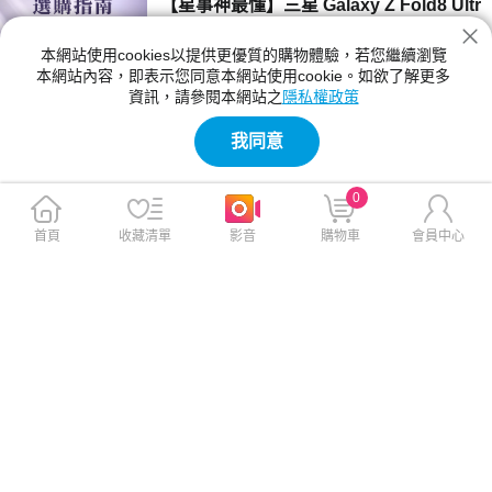
【星事神最懂】三星 Galaxy Z Fold8 Ultr
a、Z Fold8 與 Flip8 登場！
本網站使用cookies以提供更優質的購物體驗，若您繼續瀏覽
三星 Z Fold8 Ultra、Fold8 與 Flip8 該買哪一
本網站內容，即表示您同意本網站使用cookie。如欲了解更多
款？本文詳細比較三款摺疊手機的螢幕尺寸、相
資訊，請參閱本網站之
隱私權政策
機規格與電池續航力。Fold8 Ultra 主打 8 吋大
2026-07-23 12:04:00
螢幕與 2 億畫素鏡頭；Fold8 重 201g 最輕巧；
我同意
Flip8 擁有 4.1 吋封面螢幕，幫你精準挑選最合
【神級玩家】2026 台灣國產遊戲推薦！4
適機型。
款必玩 Steam 獨立新作
0
2026 年台灣獨立遊戲有哪些必玩？本文精選
《紅眼露比》、《莉莉幻想曲》、《大尾松鼠》
首頁
收藏清單
影音
購物車
會員中心
與《亞路塔》四款 2026 年 Steam 台灣國產遊
2026-07-23 11:05:00
戲新作。為你解析 Boss Rush 類魂、動作經
營、點擊解謎與節奏打擊等不同玩法風格，提供
【保健情報】食安事件引發關注，與其焦
遊戲價格、平台需求與實測選購建議，幫你迅速
慮「排毒」，不如從每天的飲食習慣開始
找到最適合的國產遊戲！
近期食安議題持續受到關注，不少民眾重新檢視
每天吃進肚子的食物，也讓排毒、解毒、苯駢芘
等成為熱門話題。營養師提醒，與其找尋快速排
2026-07-23 11:00:00
毒，不如從飲食、水分、作息，來調整才是更重
要的長久方法。
【影刻臺灣】2026 夏季煙火懶人包：大
稻埕的古今風華之旅