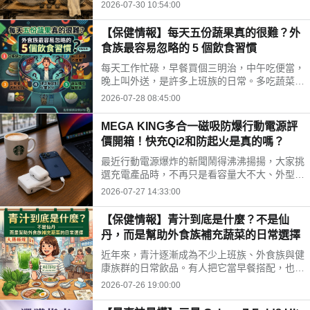
時間、水果三牲禁忌、燒金紙順序與種類，並推
2026-07-30 10:54:00
薦神腦線上購免運供品禮盒，讓你輕鬆拜得得體
不踩雷。
【保健情報】每天五份蔬果真的很難？外
食族最容易忽略的 5 個飲食習慣
每天工作忙碌，早餐買個三明治，中午吃便當，
晚上叫外送，是許多上班族的日常。多吃蔬菜、
水果，但落實到生活中卻不容易。你是不是也中
2026-07-28 08:45:00
了以下幾個外食族常見的飲食習慣?
MEGA KING多合一磁吸防爆行動電源評
價開箱！快充Qi2和防起火是真的嗎？
最近行動電源爆炸的新聞鬧得沸沸揚揚，大家挑
選充電產品時，不再只是看容量大不大、外型美
不美，更多是在問「這顆會不會爆？」剛好最近
2026-07-27 14:33:00
拿到這款標榜固態電池技術的 MEGA KING 100
00 固態磁吸防爆行動電源，直接開箱實測，帶
【保健情報】青汁到底是什麼？不是仙
大家看這款號稱防爆的固態磁吸行動電源到底值
丹，而是幫助外食族補充蔬菜的日常選擇
不值得入手。
近年來，青汁逐漸成為不少上班族、外食族與健
康族群的日常飲品。有人把它當早餐搭配，也有
人下午沖一杯補充營養，但也因為網路資訊眾
2026-07-26 19:00:00
多，不少人對青汁仍存在許多迷思。