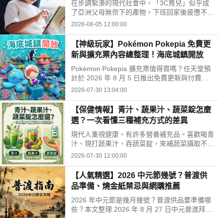
在步調緊湊的現代社會中，「3C育兒」似乎成
開孩子的孤單
了亞洲父母無奈下的產物。下班回家後疲憊不
堪，面對排山倒海的家務與工作訊息，為了換取
2026-08-05 12:00:00
片刻的安寧，我們常常不自覺地把平板或手機遞
給孩子。
【神級玩家】Pokémon Pokepia 免費更
新與擴充票內容總整理！海底城鎮開放
Pokémon Pokepia 擴充票值得買嗎？任天堂預
計於 2026 年 8 月 5 日推出免費更新與付費擴
充票第 1 彈「冒險泡泡海底的城鎮」。本文整
2026-07-30 13:04:00
理百變怪潛水新招式、瑪納霏解鎖條件、海底建
造與農作玩法，以及擴充票售價 TWD 840 的購
【保健情報】青汁、蔬果汁、蔬菜錠怎麼
買獎勵細節！
選？一次看懂三種補充方式的差異
現代人重視健康，有許多營養補充品。喜歡喝青
汁、現打蔬果汁、吞蔬菜錠，來補蔬菜攝取不
足。這三種方式哪不同？哪種適合自己？來了解
2026-07-30 12:00:00
常見補充方式，找出適合自己的好選擇!
【人氣精選】2026 中元節幾號？普渡供
品準備、燒金紙禁忌與網購推薦
2026 年中元節是幾月幾號？普渡供品要準備哪
些？本文整理 2026 年 8 月 27 日中元普渡拜拜