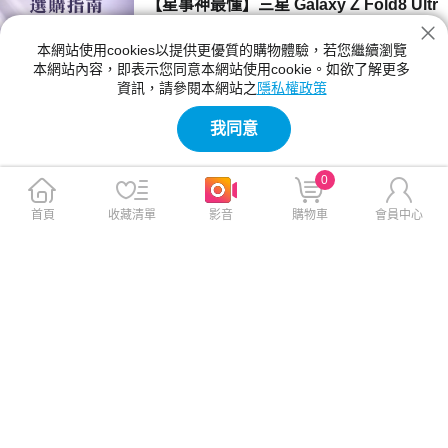
【星事神最懂】三星 Galaxy Z Fold8 Ultr
a、Z Fold8 與 Flip8 登場！
本網站使用cookies以提供更優質的購物體驗，若您繼續瀏覽
三星 Z Fold8 Ultra、Fold8 與 Flip8 該買哪一
本網站內容，即表示您同意本網站使用cookie。如欲了解更多
款？本文詳細比較三款摺疊手機的螢幕尺寸、相
資訊，請參閱本網站之
隱私權政策
機規格與電池續航力。Fold8 Ultra 主打 8 吋大
2026-07-23 12:04:00
螢幕與 2 億畫素鏡頭；Fold8 重 201g 最輕巧；
我同意
Flip8 擁有 4.1 吋封面螢幕，幫你精準挑選最合
【神級玩家】2026 台灣國產遊戲推薦！4
適機型。
款必玩 Steam 獨立新作
0
2026 年台灣獨立遊戲有哪些必玩？本文精選
《紅眼露比》、《莉莉幻想曲》、《大尾松鼠》
首頁
收藏清單
影音
購物車
會員中心
與《亞路塔》四款 2026 年 Steam 台灣國產遊
2026-07-23 11:05:00
戲新作。為你解析 Boss Rush 類魂、動作經
營、點擊解謎與節奏打擊等不同玩法風格，提供
【保健情報】食安事件引發關注，與其焦
遊戲價格、平台需求與實測選購建議，幫你迅速
慮「排毒」，不如從每天的飲食習慣開始
找到最適合的國產遊戲！
近期食安議題持續受到關注，不少民眾重新檢視
每天吃進肚子的食物，也讓排毒、解毒、苯駢芘
等成為熱門話題。營養師提醒，與其找尋快速排
2026-07-23 11:00:00
毒，不如從飲食、水分、作息，來調整才是更重
要的長久方法。
【影刻臺灣】2026 夏季煙火懶人包：大
稻埕的古今風華之旅