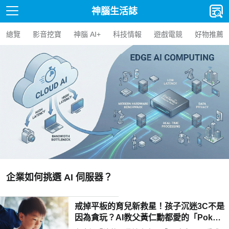
神腦生活誌
總覽
影音挖寶
神腦 AI+
科技情報
遊戲電競
好物推薦
【人氣精選】Edge AI BO
AI BOX 選購指南與應用案
戒掉平板的育兒新救星！孩子沉迷3C不是
因為貪玩？AI教父黃仁勳都愛的「Poketo
mo口袋狐獴陪伴機器人」用高EQ對話解