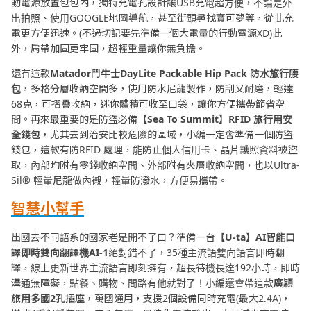
動電源放置包包內，獨特充電孔設計讓USB充電超方便，不論是外
出拍照、使用GOOGLE地圖導航，甚至街頭尋找寶可夢等，從此充
電更方便迅速。(不過切記要先準備一個大電量的行動電源XD)此
外，肩帶加固更牢固，超輕重量讓你無負擔。
還有這款
Matador
鬥牛士
DayLite Packable Hip Pack
防水旅行腰
包
，多格分層收納空間多，使用防水尼龍製作，防刮又耐磨，輕達
68克，可摺疊收納，迷你體積可收至口袋，讓你方便攜帶節省空
間。再來最重要的是防盜必備
【
Sea To Summit
】
RFID
旅行用安
全錢包
，尤其去到治安比較危險的區域，小編一定會準備一個防盜
錢包，這款有防RFID 處理，能防止個人信用卡、晶片護照資料被盜
取，內部均附有零錢收納空間、外部附有夾層收納空間，也以Ultra-
Sil® 輕量尼龍做內襯，輕量防潑水，方便易攜帶。
智慧小幫手
出國去不同語系的國家老是開不了口？準備一台
【
U-ta
】AI
智能口
譯即時雙向翻譯機AI-1
絕對錯不了，35種主流語雙向語言即時翻
譯，線上更新世界主流語言即刻擁有，超長待機長達192小時，即時
溝通無障礙，點餐、購物、問路有他就對了！小編還會帶這款
廣穎
旅用多國
2
孔插座
，萬國通用，支援2個設備同時充電(最大2.4A)，