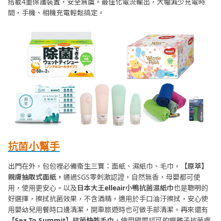
搭載4重保護裝置，安全無虞。最佳化電流輸出，大幅減少充電時
間，手機、相機充電輕鬆搞定。
抗菌小幫手
出門在外，包包裡必備衛生三寶：面紙、濕紙巾、毛巾，
【原萃】
親膚抽取式面紙，
通過SGS零刺激認證，自然無香，母嬰都可使
用，使用更安心。以及
日本大王
elleair
小鴨抗菌濕紙巾
也是聰明的
好選擇，擦拭抗菌效果，不含酒精，適用於手口油汙擦拭，安心使
用嬰幼兒用餐時口邊清潔，開車旅遊時也可做手部清潔。再來還有
【
Sea To Summit
】抗菌快乾毛巾
，使用國際認可的銀離子抗菌處