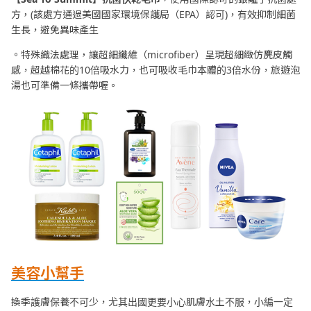
方，(該處方通過美國國家環境保護局（EPA）認可)，有效抑制細菌
生長，避免異味產生
。特殊織法處理，讓超細纖維（microfiber）呈現超細緻仿麂皮觸
感，超越棉花的10倍吸水力，也可吸收毛巾本體的3倍水份，旅遊泡
湯也可準備一條攜帶喔。
美容小幫手
換季護膚保養不可少，尤其出國更要小心肌膚水土不服，小編一定