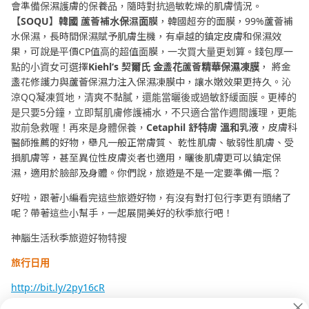
會準備保濕護膚的保養品，隨時對抗過敏乾燥的肌膚情況。
【
SOQU
】韓國
蘆薈補水保濕面膜
，韓國超夯的面膜，99%蘆薈補
水保濕，長時間保濕賦予肌膚生機，有卓越的鎮定皮膚和保濕效
果，可說是平價CP值高的超值面膜，一次買大量更划算。錢包厚一
點的小資女可選擇
Kiehl
‘s
契爾氏
金盞花蘆薈精華保濕凍膜
， 將金
盞花修護力與蘆薈保濕力注入保濕凍膜中，讓水嫩效果更持久。沁
涼QQ凝凍質地，清爽不黏膩，還能當曬後或過敏舒緩面膜。更棒的
是只要5分鐘，立即幫肌膚修護補水，不只適合當作週間護理，更能
妝前急救喔！再來是身體保養，
Cetaphil
舒特膚
溫和乳液
，皮膚科
醫師推薦的好物，舉凡一般正常膚質、 乾性肌膚、敏弱性肌膚、受
損肌膚等，甚至異位性皮膚炎者也適用，曬後肌膚更可以鎮定保
濕，適用於臉部及身體。你們說，旅遊是不是一定要準備一瓶？
好啦，跟著小編看完這些旅遊好物，有沒有對打包行李更有頭緒了
呢？帶著這些小幫手，一起展開美好的秋季旅行吧！
神腦生活秋季旅遊好物特搜
旅行日用
http://bit.ly/2py16cR