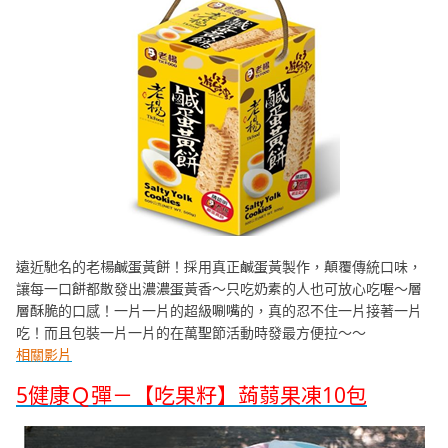
遠近馳名的老楊鹹蛋黃餅！採用真正鹹蛋黃製作，顛覆傳統口味，
讓每一口餅都散發出濃濃蛋黃香～只吃奶素的人也可放心吃喔～層
層酥脆的口感！一片一片的超級唰嘴的，真的忍不住一片接著一片
吃！而且包裝一片一片的在萬聖節活動時發最方便拉～～
相關影片
5健康Ｑ彈－【吃果籽】蒟蒻果凍10包