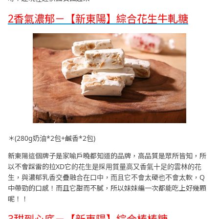
2香氣濃郁－【新東陽】綜合花生牛軋糖
＊(280g奶油*2包+鹹香*2包)
新東陽這個牌子是家喻戶曉都知道的品牌，高品質是眾所皆知，所
以不會踩雷的拉XD它的花生是採用質量高又香氣十足的雲林的花
生，與濃郁乳香交疊融合在口中，而且它不會太硬也不會太軟，Q
中帶勁的口感！而且它甜而不膩，所以妹妹編一次都能吃上好幾顆
呢！！
3甜到心底－【新東陽】綜合棒棒糖