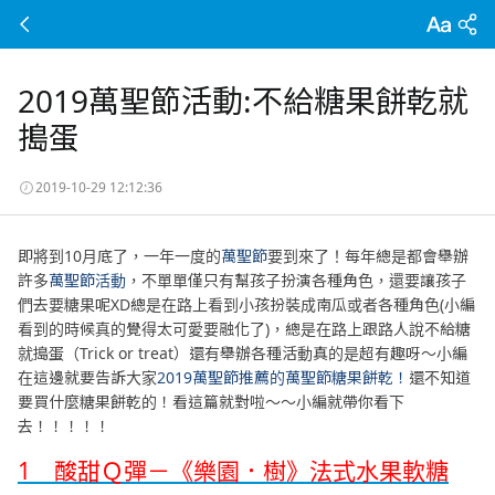
2019萬聖節活動:不給糖果餅乾就
搗蛋
2019-10-29 12:12:36
即將到10月底了，一年一度的
萬聖節
要到來了！每年總是都會舉辦
許多
萬聖節活動
，不單單僅只有幫孩子扮演各種角色，還要讓孩子
們去要糖果呢XD總是在路上看到小孩扮裝成南瓜或者各種角色(小編
看到的時候真的覺得太可愛要融化了)，總是在路上跟路人說不給糖
就搗蛋（Trick or treat）還有舉辦各種活動真的是超有趣呀～小編
在這邊就要告訴大家
2019萬聖節推薦的萬聖節糖果餅乾！
還不知道
要買什麼糖果餅乾的！看這篇就對啦～～小編就帶你看下
去！！！！！
1 酸甜Ｑ彈－《樂園．樹》法式水果軟糖