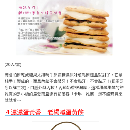
(20入/盒)
總會怕餅乾或糖果太甜嗎？那這樣選原味蔥軋餅禮盒就對了，它是
純手工製成的，而且內餡不會黏牙！不會黏牙！不會黏牙！(很重要
所以講三次)，口感外酥內軟！內餡奶香很濃厚，這樣甜鹹甜鹹的餅
乾真的是小編的最愛而且還有部落客「卡琳」推薦！還不趕緊買來
試試看～
４濃濃蛋黃香－老楊鹹蛋黃餅