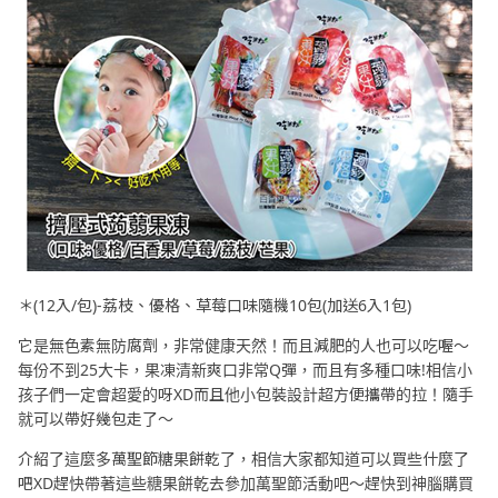
＊(12入/包)-荔枝、優格、草莓口味隨機10包(加送6入1包)
它是無色素無防腐劑，非常健康天然！而且減肥的人也可以吃喔～
每份不到25大卡，果凍清新爽口非常Q彈，而且有多種口味!相信小
孩子們一定會超愛的呀XD而且他小包裝設計超方便攜帶的拉！隨手
就可以帶好幾包走了～
介紹了這麼多萬聖節糖果餅乾了，相信大家都知道可以買些什麼了
吧XD趕快帶著這些糖果餅乾去參加萬聖節活動吧～趕快到神腦購買