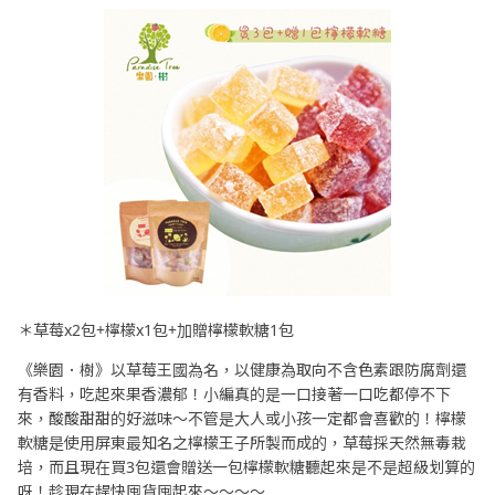
＊草莓x2包+檸檬x1包+加贈檸檬軟糖1包
《樂園．樹》以草莓王國為名，以健康為取向不含色素跟防腐劑還
有香料，吃起來果香濃郁！小編真的是一口接著一口吃都停不下
來，酸酸甜甜的好滋味～不管是大人或小孩一定都會喜歡的！檸檬
軟糖是使用屏東最知名之檸檬王子所製而成的，草莓採天然無毒栽
培，而且現在買3包還會贈送一包檸檬軟糖聽起來是不是超級划算的
呀！趁現在趕快囤貨囤起來～～～～