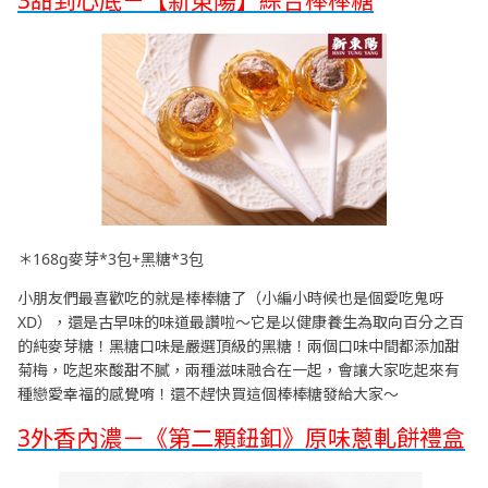
＊168g麥芽*3包+黑糖*3包
小朋友們最喜歡吃的就是棒棒糖了（小編小時候也是個愛吃鬼呀
XD），還是古早味的味道最讚啦～它是以健康養生為取向百分之百
的純麥芽糖！黑糖口味是嚴選頂級的黑糖！兩個口味中間都添加甜
菊梅，吃起來酸甜不膩，兩種滋味融合在一起，會讓大家吃起來有
種戀愛幸福的感覺唷！還不趕快買這個棒棒糖發給大家～
3外香內濃－《第二顆鈕釦》原味蔥軋餅禮盒