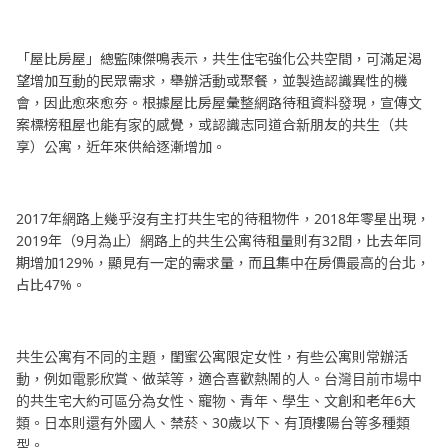
「屋比房屋」總監陳傑鳴表示，共生住宅強化公共空間，可滿足渴
望增加互動的民眾需求，舉辦活動或聚餐，並製造認識異性的機
會，因此愈來愈夯。根據屋比房屋彙整網路待租資料發現，宣傳文
案標榜租屋也能有家的感覺，或認識志同道合新朋友的共生（共
享）公寓，近年來供給逐漸增加。
2017年網路上幾乎沒有主打共生宅的待租物件，2018年零星出現，
2019年（9月為止）網路上的共生公寓待租量則有32間，比去年同
期增加129%，顯見有一定的需求量，而且集中在房價最高的台北，
占比47%。
共生公寓有不同的主題，閨蜜公寓限定女性，有些公寓則常辦活
動，例如電影欣賞、做菜等，適合喜歡熱鬧的人。台灣目前市場中
的共生宅大約可區分為女性、寵物、青年、學生、文創和老年6大
類。日本則還有外國人、禁菸、30歲以下、有頂樓陽台等多種類
型。