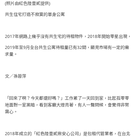
(照片由紅色陸壹貳提供)
共生住宅打造不寂寞的單身公寓
2017年網路上幾乎沒有共生宅的待租物件，2018年開始零星出現，
2019年至9月全台共生公寓待租量已有32間，顯見市場有一定的需
求量。
文／孫蓉萍
「回來了啊？今天都還好嗎？」工作累了一天回到家，比起孤零零
地面對一室黑暗，看到客廳大燈亮著，有人一聲問候，會覺得非常
窩心。
2018年成立的「紅色陸壹貳揪安心公司」是包租代管業者，在台北