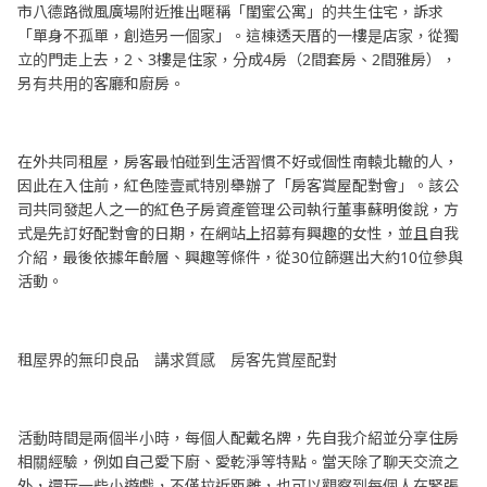
市八德路微風廣場附近推出暱稱「閨蜜公寓」的共生住宅，訴求
「單身不孤單，創造另一個家」。這棟透天厝的一樓是店家，從獨
立的門走上去，2、3樓是住家，分成4房（2間套房、2間雅房），
另有共用的客廳和廚房。
在外共同租屋，房客最怕碰到生活習慣不好或個性南轅北轍的人，
因此在入住前，紅色陸壹貳特別舉辦了「房客賞屋配對會」。該公
司共同發起人之一的紅色子房資產管理公司執行董事蘇明俊說，方
式是先訂好配對會的日期，在網站上招募有興趣的女性，並且自我
介紹，最後依據年齡層、興趣等條件，從30位篩選出大約10位參與
活動。
租屋界的無印良品 講求質感 房客先賞屋配對
活動時間是兩個半小時，每個人配戴名牌，先自我介紹並分享住房
相關經驗，例如自己愛下廚、愛乾淨等特點。當天除了聊天交流之
外，還玩一些小遊戲，不僅拉近距離，也可以觀察到每個人在緊張