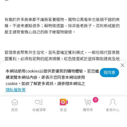
有鑑於許多房東都不讓房客養寵物，寵物公寓看來也是個不錯的商
機，不過考慮點很多；蘇明俊透露，除非是老房子，否則新成屋的
屋主通常會擔心自己的房子被寵物破壞。
管理業者聚焦共生住宅，首先要確定獲利模式。一般包租代管業務
要獲利，必須有足夠的經濟規模，紅色陸壹貳於是採取和建商及地
主合作規畫出租的方式，而共生公寓要考量的因素更多，因此目前
公司已經出租的另外3個物件，屬於套房性質。不過蘇明俊看好都會
本網站使用cookies以提供更優質的購物體驗，若您繼
我同意
地區租屋需求，仍會持續推廣共生公寓。
續瀏覽本網站內容，即表示您同意本網站使用
cookie。如欲了解更多資訊，請參閱本網站之
隱私權政策
0
首頁
收藏清單
影音
購物車
會員中心