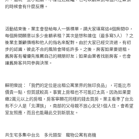
的時候會有什麼反應。
活動結束後，業主會發給每人一張標單，請大家填寫這4個房間中，
每個房間願意以多少金額承租？其次是想和誰住（最多寫5人）？之
後業主兼顧價格和他人的指名來配對。由於大家已經交流過，有初
步的認識，彼此不合的風險會降低許多。之後，房客如果要退租，
舊房客有權優先推薦自己的親朋好友；如果由業者找新房客，也會
讓舊房客共同參與決策。
蘇明俊說：「我們的定位是出租公寓業界的無印良品」，可能比市
價貴一點，但質感較高。事實上房租也不可能訂太高，因為如果要
繳2萬元以上的房租，房客寧願花同樣的錢去買房。業主看準了台北
有不少人是「北漂族」，南部的父母親不放心女兒1個人住，會希望
室友照應，而且也能藉此交到新朋友。
共生宅多集中台北 多元類型 寵物公寓有商機