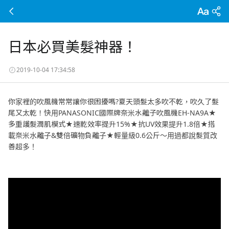
日本必買美髮神器！
2019-10-04 17:34:58
你家裡的吹風機常常讓你很困擾嗎?夏天頭髮太多吹不乾，吹久了髮
尾又太乾！快用PANASONIC國際牌奈米水離子吹風機EH-NA9A★
多重護髮潤肌模式★速乾效率提升15%★抗UV效果提升1.8倍★搭
載奈米水離子&雙倍礦物負離子★輕量級0.6公斤～用過都說髮質改
善超多！