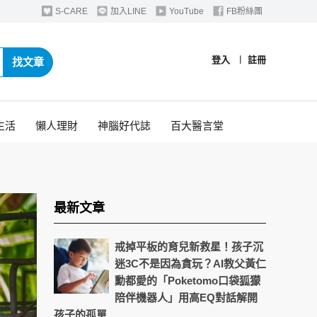
S-CARE
加入LINE
YouTube
FB粉絲團
登入
︱
註冊
找文章
生活
懶人理財
神腦好代誌
百大醫言堂
最新文章
戒掉平板的育兒新救星！孩子沉
迷3C不是因為貪玩？AI教父黃仁
勳都愛的「Poketomo口袋狐獴
陪伴機器人」用高EQ對話解開
孩子的孤單