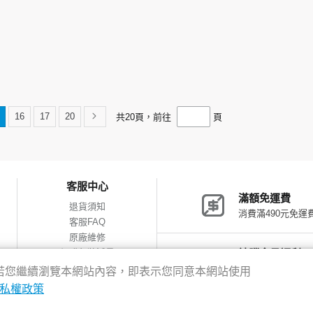
16
17
20
共
20
頁，前往
頁
客服中心
滿額免運費
退貨須知
消費滿490元免運
客服FAQ
原廠維修
網購包裝減量
神腦會員福利
會員獨享優惠
驗，若您繼續瀏覽本網站內容，即表示您同意本網站使用
私權政策