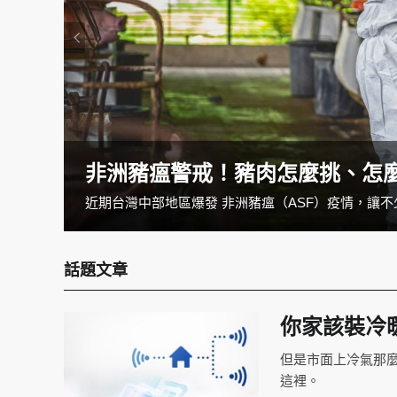
非洲豬瘟警戒！豬肉怎麼挑、怎
現代人生活忙碌吃飯都講求快速，但長期外食卻不健康又花錢，自己做料理又怕耗時、費力，最後炸了廚房還不好吃，但其實要省時、零失誤又好吃，只要用最簡單的廚電「電鍋」就可以完成。這邊就來教大家廚房手殘黨的零失誤訣竅，只要遵循以下原則，讓你天天動廚不嫌麻煩！
近期台灣中部地區爆發 非洲豬瘟（ASF）疫情，讓不
話題文章
你家該裝冷
但是市面上冷氣那
這裡。