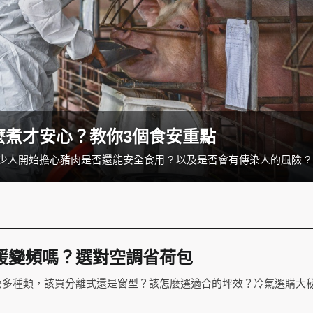
麼煮才安心？教你3個食安重點
少人開始擔心豬肉是否還能安全食用 ? 以及是否會有傳染人的風險 ?
暖變頻嗎？選對空調省荷包
麼多種類，該買分離式還是窗型？該怎麼選適合的坪效？冷氣選購大