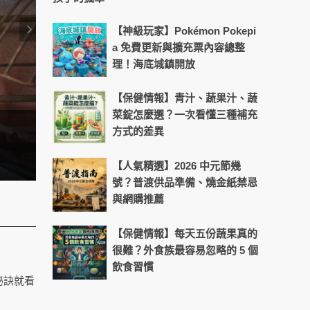
【神級玩家】Pokémon Pokepi
a 免費更新與擴充票內容總整
理！海底城鎮開放
【保健情報】青汁、蔬果汁、蔬
菜錠怎麼選？一次看懂三種補充
方式的差異
料理神器助陣！輕鬆掌控不將就的
【人氣精選】2026 中元節幾
號？普渡供品準備、燒金紙禁忌
與網購推薦
【保健情報】每天五份蔬果真的
很難？外食族最容易忽略的 5 個
飲食習慣
秘訣就看