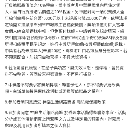
行負擔贈品價值之10%稅金。當中獎者非中華民國境內居住之個
人，需自行負擔贈品價值之20%稅金。另神腦對同一納稅義務人全
年給付金額在新台幣1,000元以上未達新台幣20,000元者，依稅法規
定須開立扣繳憑單列單申報該主管稽徵機關，獎項價值將併入當年
度個人綜合所得稅申報，但免預付稅額。中講者需依規定填寫、繳
交相關資料(含預繳應付稅款)，並依中華民國所得稅法第88條及各類
所得扣繳稅率標準規定，進行中獎所得金額(按獎項價值金額)課稅。
中獎者若為未成年人(未滿20歲)，需檢附戶口名簿及身分證影本。若
不願意配合，則視同自動棄權，不具兌獎資格。
6.若所屬會員帳號，在給予獎項當下屬失效狀態、遭停權、會員資
料不完整等，等同放棄得獎資格，不再另行補發。
7.中獎者不得要求將獎項轉讓、轉售予他人，亦不得要求更改獎
項。主辦單位將保留修改活動或更換等值贈品之權利。
8.參加者須同意接受 神腦生活網路商城 隱私權保護政策
9.參加者同意 神腦生活網路商城 於辦理本活動得獎聯絡事宜、活動
分析或其他活動網頁上所聲明之方式及特定目的範圍內，得蒐集、
處理及利用參加者所填寫之個人資料