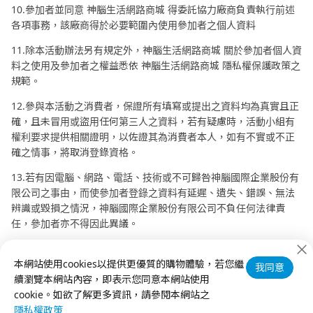
10.參加者並同意 神腦生活網路商城 得委託協力廠商負責執行前述
各項事務，該廠商得於必要範圍內使用參加者之個人資料
11.除本活動辦法另有規定外，神腦生活網路商城 關於參加者個人資
料之使用及參加者之權益悉依 神腦生活網路商城 隱私權保護政策之
規範。
12.參與本活動之消費者，保證所有填寫或提出之資料均為真實且正
確，且未冒用或盜用任何第三人之資料，若有疑慮時，活動小組有
權利要求提供相關證明，以佐證其為消費者本人，如有不實或不正
確之情事，將取消登錄資格。
13.若有因電腦、網路、電話、技術或不可歸咎神腦國際企業股份有
限公司之事由，而使參加者登錄之資料有延遲、遺失、錯誤、無法
辨識或毀損之情況，神腦國際企業股份有限公司不負任何法律責
任，參加者亦不得因此異議。
14.主辦單位得隨時修訂活動內容並於本活動網站進行公告，恕不另
本網站使用cookies以提供更優質的購物體驗，若您繼
行通知。如有任何相關問題，歡迎洽詢神腦國際客服專線 02-8978-
我同意
續瀏覽本網站內容，即表示您同意本網站使用
6068。
cookie。如欲了解更多資訊，請參閱本網站之
隱私權政策