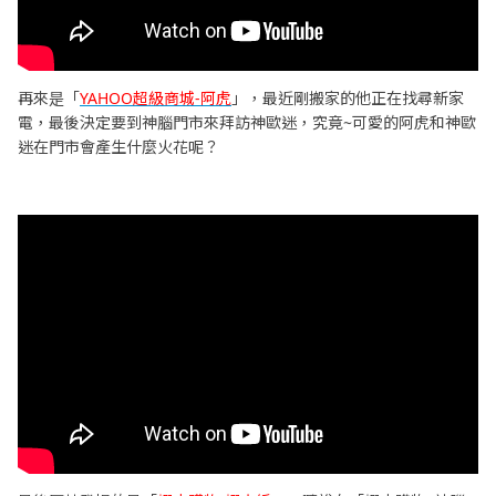
再來是「
YAHOO超級商城-阿虎
」，最近剛搬家的他正在找尋新家
電，最後決定要到神腦門市來拜訪神歐迷，究竟~可愛的阿虎和神歐
迷在門市會產生什麼火花呢？