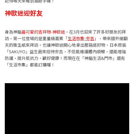
記得每天來報到抽新手機！
神歐迷迎好友
身為神腦
最可愛的吉祥物-神歐迷
，在3月也迎來了許多好朋友的拜
訪。第一位登場的是重量級嘉賓「
生活市集-夯吉
」，帶來國外搶翻
天的衛生紙來拜訪，也讓神歐迷開心地拿出壓箱底好物，日本原裝
「SAKUYO」益生菌來招待夯吉，不但能維護體內順暢，還能增強
防護，提升抵抗力，顧好健康！而現在在「神腦生活&門市」還有
「生活市集」都能訂購囉！