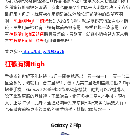
3月武漢肺炎疫情逐漸在世界各地擴大啦，也讓大家人心惶惶，除了
各種旅行計畫被迫取消，沒事也盡量少出門&去人潮聚集地，宅在家
最舒服。但是，就算宅在家還是無法消除想逛街購物的欲望啊啊
啊！
神腦購High回饋祭
聽到大家的心聲，就是讓你買得超開心，防
疫、民生用品通通有，還有抗菌高效家電，換季也換一波家電，趁
著
神腦購High回饋祭
購買最超值、最划算，就讓小編帶著大家來看
看
神腦購High回饋祭
有哪些優惠吧！
看更多>>
http://bit.ly/2U33q76
狂歡有購High
手機控的你絕不能錯過，3月一開始就祭出「買一抽一」，買一台三
星全系列手機就抽一台三星A51手機，尤其三星近期陸續推出 Z Flip
摺疊手機、Galaxy S20系列5G旗艦智慧機款，絕對可以趁機購入，
除了拿取原廠的登錄禮、下單贈品，還可多抽三星A51手機，現在
入手正是時候。此外，全通路滿筆抽東京機+酒+東奧門票雙人行，
也有機會前進東奧為喜歡的選手應援，趁機出國放鬆一下。