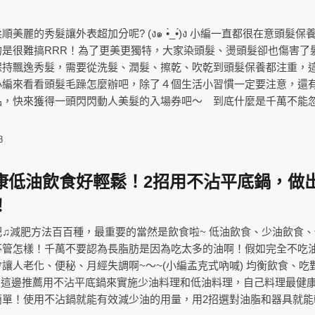
美麗的秀髮讓外表超加分呢? (ง๑ •̀_•́)ง 小編一直都很在意頭髮保
的是很難搞RRR！為了更美更獨特，大家染頭髮、燙頭髮卻也傷害了
保持飄逸秀髮，需要從洗髮、潤髮、擦乾、吹乾到頭髮保養都注重，
小編來看看頭髮毛躁怎麼辦吧，除了４個生活小習慣一定要注意，還
品，快來獲得一頭閃閃動人美髮的入場券吧～ 到底什麼是千萬不能
8
康低油飲食好輕鬆！2招用不沾平底鍋，做
！
♫減肥方法百百種，最重要的當然是飲食啦~ 低油飲食、少油飲食
不管怎樣！千萬不要認為長脂肪是因為吃太多的油啊！假如完全不吃
讓人老化、便秘、月經失調啊~～~(小編孟克式吶喊) 均衡飲食、吃
在這邊推薦用不沾平底鍋來實施少油料理和低油料理，自己料理最健康
簡單！使用不沾鍋就能有效減少油的用量，用2招選對油脂和器具就能