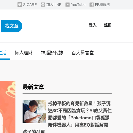
S-CARE
加入LINE
YouTube
FB粉絲團
登入
︱
註冊
找文章
生活
懶人理財
神腦好代誌
百大醫言堂
最新文章
戒掉平板的育兒新救星！孩子沉
迷3C不是因為貪玩？AI教父黃仁
勳都愛的「Poketomo口袋狐獴
陪伴機器人」用高EQ對話解開
孩子的孤單