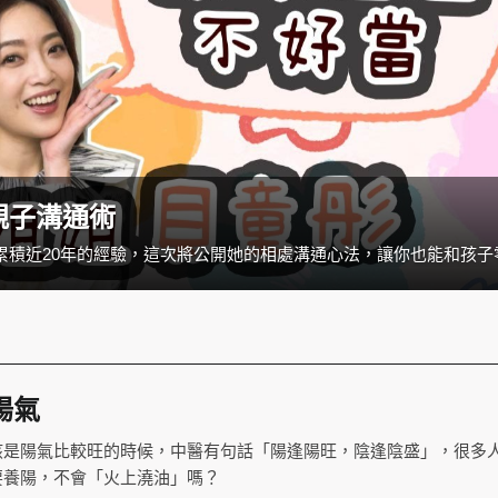
親子溝通術
陽氣
該是陽氣比較旺的時候，中醫有句話「陽逢陽旺，陰逢陰盛」，很多
要養陽，不會「火上澆油」嗎？