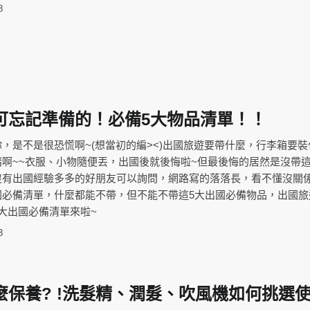
8
可忘記準備的！必備5大物品清單！！
，是不是很恐慌啊~(想當初的編><)出國旅遊要帶什麼，行李箱要裝
啊~~衣服、小物隨便丟，出國後就後悔啦~但最後悔的居然是沒帶這
沒有出國經驗多多的好朋友可以詢問，網路寫的落落長，看不懂沒關係
國必備清單，什麼都能不帶，但不能不帶這5大出國必備物品，出國旅
大出國必備清單來啦~
3
麼保養? !洗髮精、潤髮、吹風機如何挑選