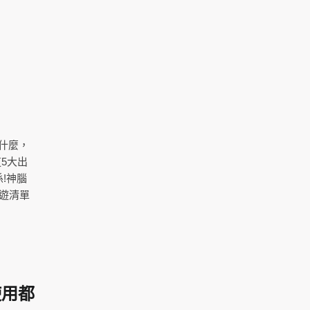
什麼，
5大出
!神腦
遊清單
使用都