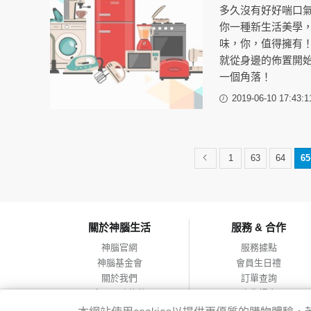
多久沒有好好喘口
你一種新生活美學
味，你，值得擁有
就從身邊的佈置開
一個角落！
2019-06-10 17:43:1
1
63
64
65
關於神腦生活
服務 & 合作
神腦官網
服務據點
神腦基金會
會員生日禮
關於我們
訂單查詢
會員服務條款
合作提案
隱私權政策