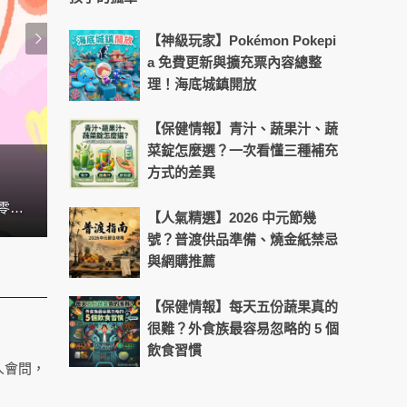
【神級玩家】Pokémon Pokepi
a 免費更新與擴充票內容總整
理！海底城鎮開放
【保健情報】青汁、蔬果汁、蔬
菜錠怎麼選？一次看懂三種補充
方式的差異
換季流感高峰延長！日常飲食與作
想和孩子輕鬆打成一片嗎？兒童台人氣姐姐貝童彤，累積近20年的經驗，這次將公開她的相處溝通心法，讓你也能和孩子零距離，關係更親密！
隨著疫情進入新階段，口罩鬆綁、外出活動增加，許多
【人氣精選】2026 中元節幾
號？普渡供品準備、燒金紙禁忌
與網購推薦
【保健情報】每天五份蔬果真的
很難？外食族最容易忽略的 5 個
飲食習慣
人會問，