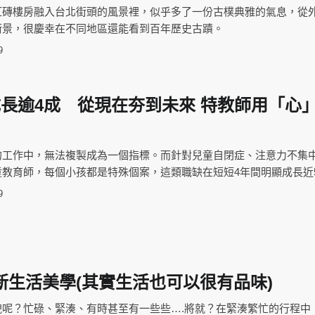
紅磚樓房融入台北街頭的風景裡，似乎多了一份古樸典雅的氣息，從
街景，很慶幸在不同地區還能看到百年歷史古蹟。
9
成長逾4成 從現在夯到未來 特教師用「心
的工作中，無法複製成為一個指標。而針對兒童自閉症、注意力不集
教育師，每個小孩都是特殊個案，這類職缺在短短4年間明顯成長近
9
新生活美學(其實生活也可以很有品味)
貌呢？忙碌、緊湊、有時甚至有一些些….將就？在緊湊繁忙的行程中