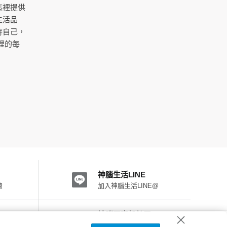
這裡提供
生活品
待自己，
裡的每
神腦生活LINE
費
加入神腦生活LINE@
神腦國際粉絲團
加入FB粉絲團