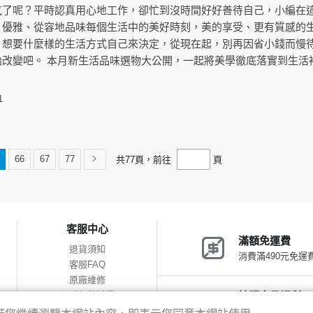
氣了呢？平時認真用心地工作，卻忙到沒時間好好善待自己，小編在
，優雅、從容地品味每個生活中的美好時刻，美的享受、更有質感的
！想要什麼樣的生活方式自己來決定，從現在起，別再因省小錢而慢
始改變吧。 本月新生活品味選物大公開，一起將美學徹底落實到生活
1
66
67
77
共
77
頁，前往
頁
客服中心
滿額免運費
退貨須知
消費滿490元免運
客服FAQ
原廠維修
網購包裝減量
神腦會員福利
會員獨享優惠