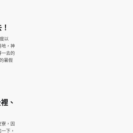
去！
度以
勝地，神
得一去的
的暑假
景裡、
皮寮，因
訪一下，