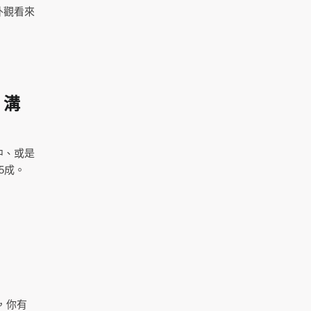
外觀看來
」溝
中、或是
5成。
，你有