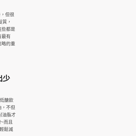
養，但很
髮質，
這些都是
有最有
忽略的重
出少
、低醣飲
油，不但
對油脂才
~而且
輕鬆減