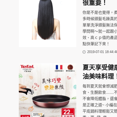
很重要！
你是不是也覺得，柔順
多時候頭髮毛躁真
單單洗淨頭髮無法
學問啊～就一起跟
效、高ｃｐ值的產
點快筆記下來！
2019-07-01 18:44:4
夏天享受健
油美味料理
每到夏天就會想減肥
食、生酮飲食……
不會降低體脂，還會
是正確之道~ 小編
平底鍋料理輕鬆又