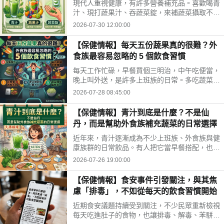
現代人重視健康，有許多營養補充品。喜歡喝青
汁、現打蔬果汁、吞蔬菜錠，來補蔬菜攝取不
足。這三種方式哪不同？哪種適合自己？來了解
2026-07-30 12:00:00
常見補充方式，找出適合自己的好選擇!
【保健情報】每天五份蔬果真的很難？外
食族最容易忽略的 5 個飲食習慣
每天工作忙碌，早餐買個三明治，中午吃便當，
晚上叫外送，是許多上班族的日常。多吃蔬菜、
水果，但落實到生活中卻不容易。你是不是也中
2026-07-28 08:45:00
了以下幾個外食族常見的飲食習慣?
【保健情報】青汁到底是什麼？不是仙
丹，而是幫助外食族補充蔬菜的日常選擇
近年來，青汁逐漸成為不少上班族、外食族與健
康族群的日常飲品。有人把它當早餐搭配，也有
人下午沖一杯補充營養，但也因為網路資訊眾
2026-07-26 19:00:00
多，不少人對青汁仍存在許多迷思。
【保健情報】食安事件引發關注，與其焦
慮「排毒」，不如從每天的飲食習慣開始
近期食安議題持續受到關注，不少民眾重新檢視
每天吃進肚子的食物，也讓排毒、解毒、苯駢芘