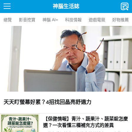
神腦生活誌
總覽
影音挖寶
神腦 AI+
科技情報
遊戲電競
好物推薦
天天盯螢幕好累？4招找回晶亮舒適力
【保健情報】青汁、蔬果汁、蔬菜錠怎麼
選？一次看懂三種補充方式的差異