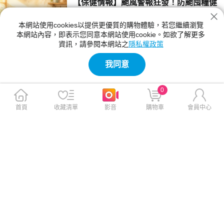
【保健情報】颱風警報狂發！防颱囤糧健
康不卡關 | 營養師教你打造黃金防護清單
本網站使用cookies以提供更優質的購物體驗，若您繼續瀏覽
當颱風警報一發布，超市與大賣場瞬間變成戰
本網站內容，即表示您同意本網站使用cookie。如欲了解更多
場，泡麵、罐頭、餅乾被一掃而空，連葉菜類也
資訊，請參閱本網站之
隱私權政策
搶到缺貨。這種「先囤了再說」的搶購亂象，幾
2026-07-09 13:37:00
乎每次颱風天都在上演。但有想過這樣囤，真的
我同意
有顧到健康嗎? 到底怎麼準備才健康呢？最新防
【保健情報】沙拉油驗出致癌物！家裡的
颱囤糧清單，教你如何挑選囤糧、飲食健康好選
油到底能不能用？完整檢查+退貨指南
擇、正確準備飲用水與耐放食材。這篇讓你在颱
0
風天不用搶菜，也能均衡營養不怕胖！
最近食用油圈又出事了，中聯油脂供應給泰山、
福壽、福懋的一批大豆沙拉油，被驗出致癌物苯
首頁
收藏清單
影音
購物車
會員中心
駢芘超標，消息一出來，大家的Line群組應該都
2026-07-02 14:17:00
在瘋傳。 與其自己上網東查西查，不如花幾分
鐘看完這篇，帶你搞懂三件事：怎麼確認家裡的
【保健情報】保健食品該怎麼吃？營養師
油有沒有中鏢、苯駢芘到底是什麼、以後買油要
教你判斷：一天可以吃幾種？吃對時間與
怎麼挑才安心。 看完不用慌，照著步驟一步步
4大NG組合
檢查就好。
家中保健品不知不覺越買越多，這些瓶瓶罐罐的
保健食品，該從哪一瓶開始吃起？維他命、魚
油、膠原蛋白、益生菌……「該空腹吃，還是飯
2026-06-25 16:27:00
後吃？」「一天可以吃幾種保健食品？互相干
擾？」 本篇整理出保健食品時間表，同時告訴
【保健情報】端午吃粽子難消化？營養師
你忘記吃怎麼辦、開封保存方式，讓你在補充保
私藏「3步驟消食法」吃完照著做肚皮不
健品時，能更清楚簡單又安心!