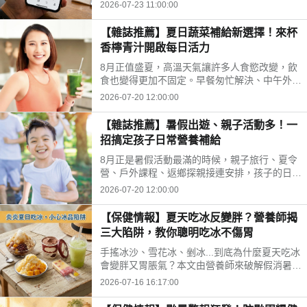
等成為熱門話題。營養師提醒，與其找尋快速排
2026-07-23 11:00:00
毒，不如從飲食、水分、作息，來調整才是更重
要的長久方法。
【雜誌推薦】夏日蔬菜補給新選擇！來杯
香檸青汁開啟每日活力
8月正值盛夏，高溫天氣讓許多人食慾改變，飲
食也變得更加不固定。早餐匆忙解決、中午外
食、晚上聚餐，蔬菜攝取不足成為不少現代人的
2026-07-20 12:00:00
共同生活型態。這時候，方便又清爽的日常補給
方式，便成為許多人關注的新選擇。
【雜誌推薦】暑假出遊、親子活動多！一
招搞定孩子日常營養補給
8月正是暑假活動最滿的時候，親子旅行、夏令
營、戶外課程、返鄉探親接連安排，孩子的日常
作息與飲食節奏容易跟著變動。除了準備防曬、
2026-07-20 12:00:00
換洗衣物與外出用品，家長也希望能在忙碌行程
中，幫孩子維持穩定的日常營養補給。
【保健情報】夏天吃冰反變胖？營養師揭
三大陷阱，教你聰明吃冰不傷胃
手搖冰沙、雪花冰、剉冰...到底為什麼夏天吃冰
會變胖又胃脹氣？本文由營養師來破解假消暑迷
思、冰品熱量比較表，並分享五個不傷胃的吃冰
2026-07-16 16:17:00
技巧，讓您在炎夏健康享受清涼。