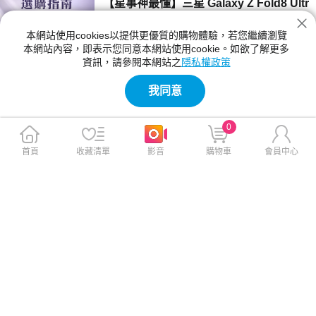
【星事神最懂】三星 Galaxy Z Fold8 Ultr
a、Z Fold8 與 Flip8 登場！
本網站使用cookies以提供更優質的購物體驗，若您繼續瀏覽
三星 Z Fold8 Ultra、Fold8 與 Flip8 該買哪一
本網站內容，即表示您同意本網站使用cookie。如欲了解更多
款？本文詳細比較三款摺疊手機的螢幕尺寸、相
資訊，請參閱本網站之
隱私權政策
機規格與電池續航力。Fold8 Ultra 主打 8 吋大
2026-07-23 12:04:00
螢幕與 2 億畫素鏡頭；Fold8 重 201g 最輕巧；
我同意
Flip8 擁有 4.1 吋封面螢幕，幫你精準挑選最合
【神級玩家】2026 台灣國產遊戲推薦！4
適機型。
款必玩 Steam 獨立新作
0
2026 年台灣獨立遊戲有哪些必玩？本文精選
《紅眼露比》、《莉莉幻想曲》、《大尾松鼠》
首頁
收藏清單
影音
購物車
會員中心
與《亞路塔》四款 2026 年 Steam 台灣國產遊
2026-07-23 11:05:00
戲新作。為你解析 Boss Rush 類魂、動作經
營、點擊解謎與節奏打擊等不同玩法風格，提供
【保健情報】食安事件引發關注，與其焦
遊戲價格、平台需求與實測選購建議，幫你迅速
慮「排毒」，不如從每天的飲食習慣開始
找到最適合的國產遊戲！
近期食安議題持續受到關注，不少民眾重新檢視
每天吃進肚子的食物，也讓排毒、解毒、苯駢芘
等成為熱門話題。營養師提醒，與其找尋快速排
2026-07-23 11:00:00
毒，不如從飲食、水分、作息，來調整才是更重
要的長久方法。
【影刻臺灣】2026 夏季煙火懶人包：大
稻埕的古今風華之旅