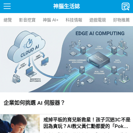
神腦生活誌
總覽
影音挖寶
神腦 AI+
科技情報
遊戲電競
好物推薦
【人氣精選】Edge AI BOX 是什麼？企
AI BOX 選購指南與應用案例
戒掉平板的育兒新救星！孩子沉迷3C不是
因為貪玩？AI教父黃仁勳都愛的「Poketo
mo口袋狐獴陪伴機器人」用高EQ對話解