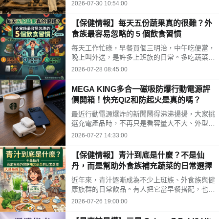
時間、水果三牲禁忌、燒金紙順序與種類，並推
2026-07-30 10:54:00
薦神腦線上購免運供品禮盒，讓你輕鬆拜得得體
不踩雷。
【保健情報】每天五份蔬果真的很難？外
食族最容易忽略的 5 個飲食習慣
每天工作忙碌，早餐買個三明治，中午吃便當，
晚上叫外送，是許多上班族的日常。多吃蔬菜、
水果，但落實到生活中卻不容易。你是不是也中
2026-07-28 08:45:00
了以下幾個外食族常見的飲食習慣?
MEGA KING多合一磁吸防爆行動電源評
價開箱！快充Qi2和防起火是真的嗎？
最近行動電源爆炸的新聞鬧得沸沸揚揚，大家挑
選充電產品時，不再只是看容量大不大、外型美
不美，更多是在問「這顆會不會爆？」剛好最近
2026-07-27 14:33:00
拿到這款標榜固態電池技術的 MEGA KING 100
00 固態磁吸防爆行動電源，直接開箱實測，帶
【保健情報】青汁到底是什麼？不是仙
大家看這款號稱防爆的固態磁吸行動電源到底值
丹，而是幫助外食族補充蔬菜的日常選擇
不值得入手。
近年來，青汁逐漸成為不少上班族、外食族與健
康族群的日常飲品。有人把它當早餐搭配，也有
人下午沖一杯補充營養，但也因為網路資訊眾
2026-07-26 19:00:00
多，不少人對青汁仍存在許多迷思。