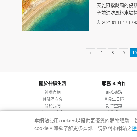
天能阻擋颱風的侵
童前進防風林來場
2024-01-11 17:19:4
1
8
9
10
關於神腦生活
服務 & 合作
神腦官網
服務據點
神腦基金會
會員生日禮
關於我們
訂單查詢
會員服務條款
合作提案
隱私權政策
本網站使用cookies以提供更優質的購物體
網站導覽
cookie。如欲了解更多資訊，請參閱本網站之
隱