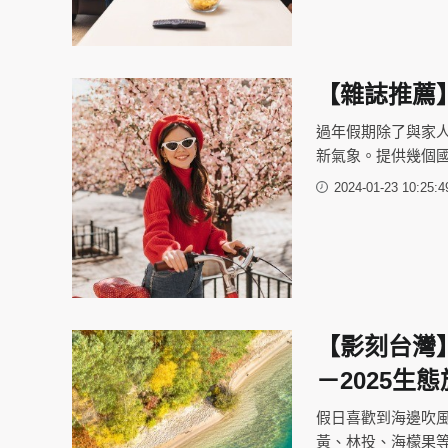
【雜誌推薦
過年假期除了與家
新氣象。提供幾個
2024-01-23 10:25:4
【影刻台灣
－2025生
假日喜歡到海邊吹
黃、林投、海檬果