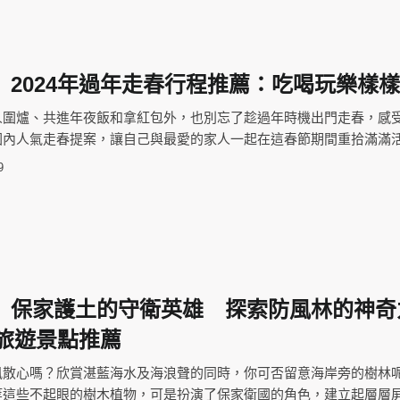
】2024年過年走春行程推薦：吃喝玩樂樣
人圍爐、共進年夜飯和拿紅包外，也別忘了趁過年時機出門走春，感
國內人氣走春提案，讓自己與最愛的家人一起在這春節期間重拾滿滿
9
】保家護土的守衛英雄 探索防風林的神奇
態旅遊景點推薦
風散心嗎？欣賞湛藍海水及海浪聲的同時，你可否留意海岸旁的樹林
等這些不起眼的樹木植物，可是扮演了保家衛國的角色，建立起層層