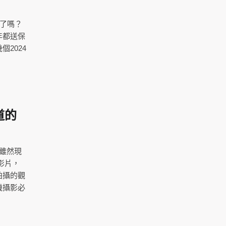
節了嗎？
年都送保
2024
！
道的
雖然現
影片，
拍攝的觀
機攝影必