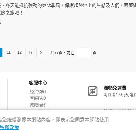
襲、冬天能抵抗強勁的東北季風，保護起陸地上的生態及人們，跟著
探險之旅吧！
3
11
12
77
共
77
頁，前往
頁
客服中心
滿額免運費
退貨須知
消費滿490元免運
客服FAQ
原廠維修
網購包裝減量
神腦會員福利
會員獨享優惠
驗，若您繼續瀏覽本網站內容，即表示您同意本網站使用
私權政策