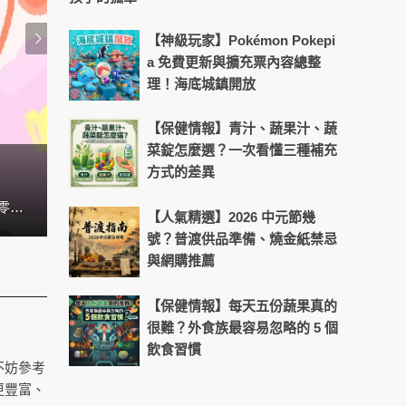
【神級玩家】Pokémon Pokepi
a 免費更新與擴充票內容總整
理！海底城鎮開放
【保健情報】青汁、蔬果汁、蔬
菜錠怎麼選？一次看懂三種補充
方式的差異
換季流感高峰延長！日常飲食與作
想和孩子輕鬆打成一片嗎？兒童台人氣姐姐貝童彤，累積近20年的經驗，這次將公開她的相處溝通心法，讓你也能和孩子零距離，關係更親密！
隨著疫情進入新階段，口罩鬆綁、外出活動增加，許多
【人氣精選】2026 中元節幾
號？普渡供品準備、燒金紙禁忌
與網購推薦
【保健情報】每天五份蔬果真的
很難？外食族最容易忽略的 5 個
飲食習慣
不妨參考
更豐富、