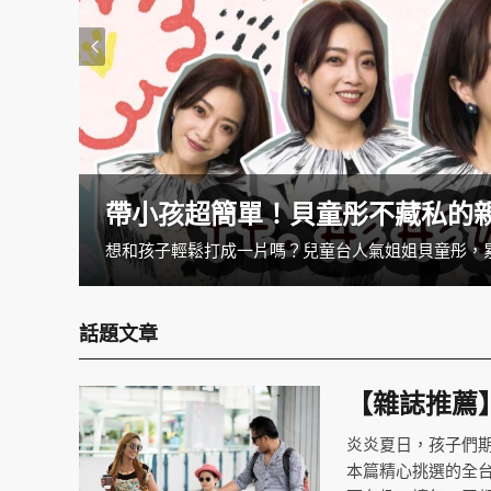
帶小孩超簡單！貝童彤不藏私的
話題文章
【雜誌推薦
炎炎夏日，孩子們
本篇精心挑選的全