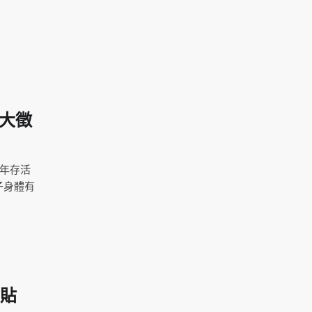
大徵
5年存活
子身體有
最貼