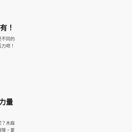
樣有！
受不同的
活力吧！
力量
呢？木麻
屏障，夏