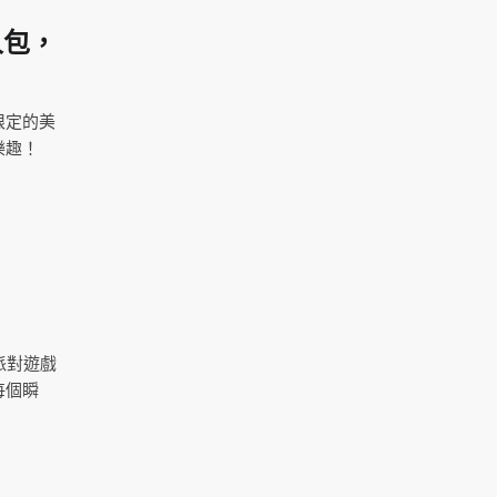
人包，
限定的美
樂趣！
h派對遊戲
每個瞬