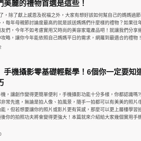
們美麗的禮物首選是這些！
節了，除了獻上感恩及祝福之外，大家有想好該如何幫自己的媽媽過
外，每年母親節討論度最高的就是該送媽媽們什麼樣的禮物？如果往
友們，今年不如考慮實用又時尚的美容家電產品吧！就讓我們分享幾個
神攻略，讓你今年能依照自己媽媽平日的需求，網羅到最適合的禮物
2
】手機攝影零基礎輕鬆學！6個你一定要知
巧
手機，讓創作變得更簡單便利，手機攝影功能十分多樣，你都認識嗎?
都非常先進，無論是拍人像、拍風景，隨手一拍都可以有美美的照片/
功能，但若想要讓你的照片或影片更有質感，那麼可以更上層樓學習
通後你的拍照功夫將會變得更強大！本篇就來介紹給大家幾個實用手
0