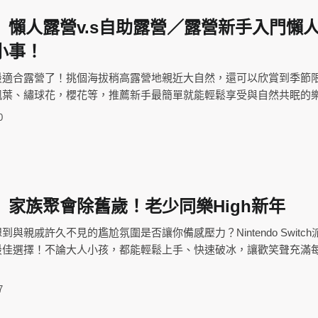
】懶人露營v.s自助露營／露營新手入門懶
小事！
最適合露營了！挑個海拔稍高露營地親近大自然，還可以欣賞到季節
楓葉、繡球花，櫻花等，推薦新手最簡單就能輕鬆享受與自然共眠的
0
】家族聚會除舊歲！老少同樂High新年
與親戚許久不見的尷尬氛圍是否讓你備感壓力？Nintendo Switc
最佳選擇！不論大人小孩，都能輕鬆上手、快速破冰，讓歡笑聲充滿
7