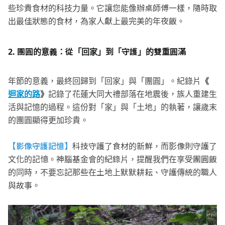
些珍貴食材的科技力量。它讓您能像辦桌師傅一樣，隨時取
出最佳狀態的食材，為家人獻上最完美的年夜飯。
2.
團圓的意義：從「回家」到「守護」的雙重圓滿
年節的意義，最終回歸到「回家」與「團圓」。紀錄片
《
迴家的路
》
記錄了花蓮大同大禮部落在地震後，族人重建生
活與記憶的過程。這份對「家」與「土地」的執著，讓歲末
的團圓顯得更加珍貴。
【影像守護記憶】
科技守護了食材的新鮮，而影像則守護了
文化的記憶。神腦基金會的紀錄片，提醒我們在享受團圓飯
的同時，不要忘記那些在土地上默默耕耘、守護傳統的職人
與故事。