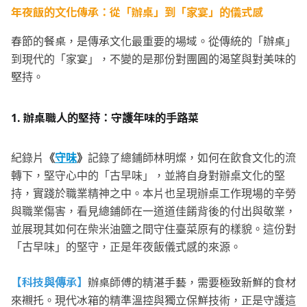
年夜飯的文化傳承：從「辦桌」到「家宴」的儀式感
春節的餐桌，是傳承文化最重要的場域。從傳統的「辦桌」
到現代的「家宴」，不變的是那份對團圓的渴望與對美味的
堅持。
1.
辦桌職人的堅持：守護年味的手路菜
紀錄片
《
守味
》
記錄了總鋪師林明燦，如何在飲食文化的流
轉下，堅守心中的「古早味」，並將自身對辦桌文化的堅
持，實踐於職業精神之中。本片也呈現辦桌工作現場的辛勞
與職業傷害，看見總鋪師在一道道佳餚背後的付出與敬業，
並展現其如何在柴米油鹽之間守住臺菜原有的樣貌。這份對
「古早味」的堅守，正是年夜飯儀式感的來源。
【科技與傳承】
辦桌師傅的精湛手藝，需要極致新鮮的食材
來襯托。現代冰箱的精準溫控與獨立保鮮技術，正是守護這