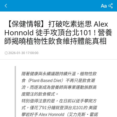
【保健情報】打破吃素迷思 Alex
Honnold 徒手攻頂台北101 ! 營養
師揭曉植物性飲食維持體能真相
2026-01-30 17:00:00
隨著健康與永續議題持續升溫，植物性飲
食（
Plant-Based Diet
）
不再只是飲食潮
流，而逐漸成為營養師與專業運動族群高
度關注的飲食模式。
特別值得注意的是，在日前以徒手攀爬方
式，僅花了
91
分鐘就登頂台北
101
的 美國
攀岩好手
Alex Honnold
（艾力克斯・霍諾