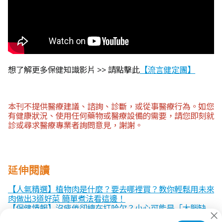
想了解更多保健知識影片 >>
請點擊此
【流言健定團】
本刊不提供醫療建議、諮詢、診斷，或從事醫療行為。如您
有健康狀況、使用任何藥物或醫療設備的需要，請您即刻就
診或尋求醫療專業者詢問意見，謝謝。
延伸閱讀
【人氣精選】植物肉是什麼？要去哪裡買？教你輕鬆用未來
肉做出3道好菜 簡單煮法看這邊！
【保健情報】沒疲倦卻總在打哈欠？小心可能是「大腦缺
氧」警訊、3個簡單改善方法