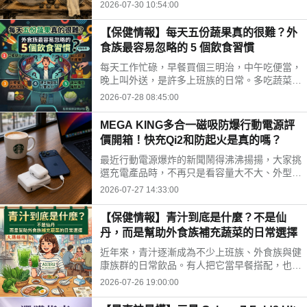
時間、水果三牲禁忌、燒金紙順序與種類，並推
2026-07-30 10:54:00
薦神腦線上購免運供品禮盒，讓你輕鬆拜得得體
不踩雷。
【保健情報】每天五份蔬果真的很難？外
食族最容易忽略的 5 個飲食習慣
每天工作忙碌，早餐買個三明治，中午吃便當，
晚上叫外送，是許多上班族的日常。多吃蔬菜、
水果，但落實到生活中卻不容易。你是不是也中
2026-07-28 08:45:00
了以下幾個外食族常見的飲食習慣?
MEGA KING多合一磁吸防爆行動電源評
價開箱！快充Qi2和防起火是真的嗎？
最近行動電源爆炸的新聞鬧得沸沸揚揚，大家挑
選充電產品時，不再只是看容量大不大、外型美
不美，更多是在問「這顆會不會爆？」剛好最近
2026-07-27 14:33:00
拿到這款標榜固態電池技術的 MEGA KING 100
00 固態磁吸防爆行動電源，直接開箱實測，帶
【保健情報】青汁到底是什麼？不是仙
大家看這款號稱防爆的固態磁吸行動電源到底值
丹，而是幫助外食族補充蔬菜的日常選擇
不值得入手。
近年來，青汁逐漸成為不少上班族、外食族與健
康族群的日常飲品。有人把它當早餐搭配，也有
人下午沖一杯補充營養，但也因為網路資訊眾
2026-07-26 19:00:00
多，不少人對青汁仍存在許多迷思。