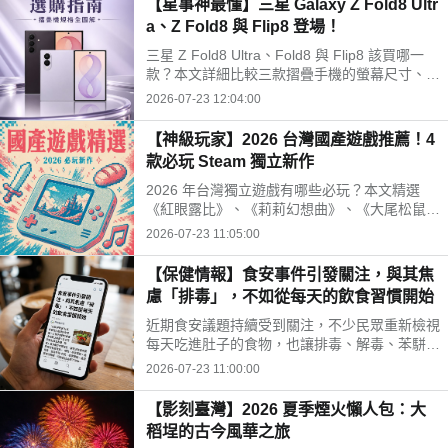
【星事神最懂】三星 Galaxy Z Fold8 Ultr
a、Z Fold8 與 Flip8 登場！
三星 Z Fold8 Ultra、Fold8 與 Flip8 該買哪一
款？本文詳細比較三款摺疊手機的螢幕尺寸、相
機規格與電池續航力。Fold8 Ultra 主打 8 吋大
2026-07-23 12:04:00
螢幕與 2 億畫素鏡頭；Fold8 重 201g 最輕巧；
Flip8 擁有 4.1 吋封面螢幕，幫你精準挑選最合
【神級玩家】2026 台灣國產遊戲推薦！4
適機型。
款必玩 Steam 獨立新作
2026 年台灣獨立遊戲有哪些必玩？本文精選
《紅眼露比》、《莉莉幻想曲》、《大尾松鼠》
與《亞路塔》四款 2026 年 Steam 台灣國產遊
2026-07-23 11:05:00
戲新作。為你解析 Boss Rush 類魂、動作經
營、點擊解謎與節奏打擊等不同玩法風格，提供
【保健情報】食安事件引發關注，與其焦
遊戲價格、平台需求與實測選購建議，幫你迅速
慮「排毒」，不如從每天的飲食習慣開始
找到最適合的國產遊戲！
近期食安議題持續受到關注，不少民眾重新檢視
每天吃進肚子的食物，也讓排毒、解毒、苯駢芘
等成為熱門話題。營養師提醒，與其找尋快速排
2026-07-23 11:00:00
毒，不如從飲食、水分、作息，來調整才是更重
要的長久方法。
【影刻臺灣】2026 夏季煙火懶人包：大
稻埕的古今風華之旅