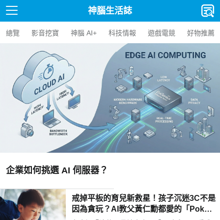
神腦生活誌
總覽
影音挖寶
神腦 AI+
科技情報
遊戲電競
好物推薦
【人氣精選】Edge AI BOX 是什麼？企業導入
AI BOX 選購指南與應用案例
戒掉平板的育兒新救星！孩子沉迷3C不是
因為貪玩？AI教父黃仁勳都愛的「Poketo
mo口袋狐獴陪伴機器人」用高EQ對話解