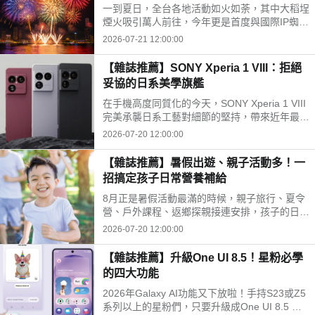
一到夏日，全台各地活動如火如荼，其中大稻埕
煙火吸引萬人前往，今年更是首度與國際IP蜘蛛
人聯名，搭配無人機與原版電影配樂點亮台北夜
2026-07-21 12:00:00
空。不過你知道嗎？大稻埕百年前是茶葉外銷之
鄉，被稱為「台灣華爾街」，住滿了百億身家的
【雜誌推薦】SONY Xperia 1 VIII：拒絕
富豪家族，後來茶葉貿易衰退導致沒落，卻仍留
妥協的日系美學旗艦
下許多有特色的古蹟及歷史景點，就讓我們一起
來看大稻埕的古今風華吧！
在手機高度同質化的今天，SONY Xperia 1 VIII
完美承襲日系工藝對細節的堅持，帶來近年最震
撼的革新。不單是規格的例行升級，更是將AI技
2026-07-20 12:00:00
術與頂級硬體深度結合，向所有熱愛影像紀錄的
玩家，遞出最難以抗拒的邀請函。
【雜誌推薦】暑假出遊、親子活動多！一
招搞定孩子日常營養補給
8月正是暑假活動最滿的時候，親子旅行、夏令
營、戶外課程、返鄉探親接連安排，孩子的日常
作息與飲食節奏容易跟著變動。除了準備防曬、
2026-07-20 12:00:00
換洗衣物與外出用品，家長也希望能在忙碌行程
中，幫孩子維持穩定的日常營養補給。
【雜誌推薦】升級One UI 8.5！星粉必學
的四大功能
2026年Galaxy AI功能又下放啦！手持S23或Z5
系列以上的星粉們，只要升級成One UI 8.5 也