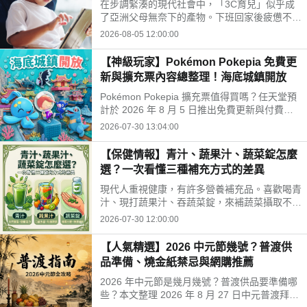
在步調緊湊的現代社會中，「3C育兒」似乎成
開孩子的孤單
了亞洲父母無奈下的產物。下班回家後疲憊不
堪，面對排山倒海的家務與工作訊息，為了換取
2026-08-05 12:00:00
片刻的安寧，我們常常不自覺地把平板或手機遞
給孩子。
【神級玩家】Pokémon Pokepia 免費更
新與擴充票內容總整理！海底城鎮開放
Pokémon Pokepia 擴充票值得買嗎？任天堂預
計於 2026 年 8 月 5 日推出免費更新與付費擴
充票第 1 彈「冒險泡泡海底的城鎮」。本文整
2026-07-30 13:04:00
理百變怪潛水新招式、瑪納霏解鎖條件、海底建
造與農作玩法，以及擴充票售價 TWD 840 的購
【保健情報】青汁、蔬果汁、蔬菜錠怎麼
買獎勵細節！
選？一次看懂三種補充方式的差異
現代人重視健康，有許多營養補充品。喜歡喝青
汁、現打蔬果汁、吞蔬菜錠，來補蔬菜攝取不
足。這三種方式哪不同？哪種適合自己？來了解
2026-07-30 12:00:00
常見補充方式，找出適合自己的好選擇!
【人氣精選】2026 中元節幾號？普渡供
品準備、燒金紙禁忌與網購推薦
2026 年中元節是幾月幾號？普渡供品要準備哪
些？本文整理 2026 年 8 月 27 日中元普渡拜拜