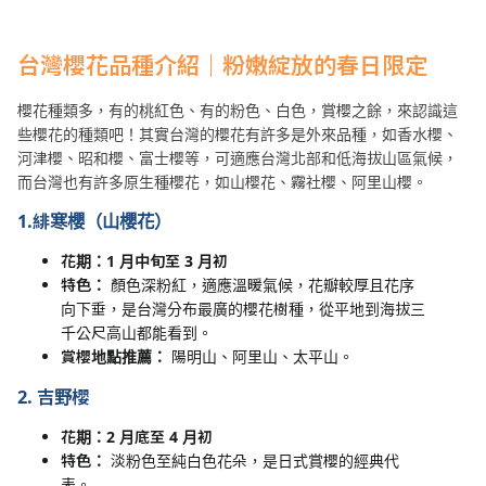
台灣櫻花品種介紹｜粉嫩綻放的春日限定
櫻花種類多，有的桃紅色、有的粉色、白色，賞櫻之餘，來認識這
些櫻花的種類吧！其實台灣的櫻花有許多是外來品種，如香水櫻、
河津櫻、昭和櫻、富士櫻等，可適應台灣北部和低海拔山區氣候，
而台灣也有許多原生種櫻花，如山櫻花、霧社櫻、阿里山櫻。
1.
緋寒櫻（山櫻花）
花期：1
月中旬至 3
月初
特色：
顏色深粉紅，適應溫暖氣候，花瓣較厚且花序
向下垂，是台灣分布最廣的櫻花樹種，從平地到海拔三
千公尺高山都能看到。
賞櫻地點推薦：
陽明山、阿里山、太平山。
2.
吉野櫻
花期：2
月底至 4
月初
特色：
淡粉色至純白色花朵，是日式賞櫻的經典代
表。