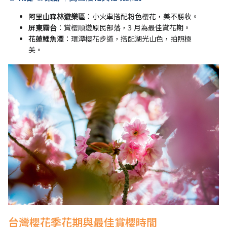
阿里山森林遊樂區
：小火車搭配粉色櫻花，美不勝收。
屏東霧台
：賞櫻順遊原民部落，3 月為最佳賞花期。
花蓮鯉魚潭
：環潭櫻花步道，搭配湖光山色，拍照極
美。
台灣櫻花季花期與最佳賞櫻時間