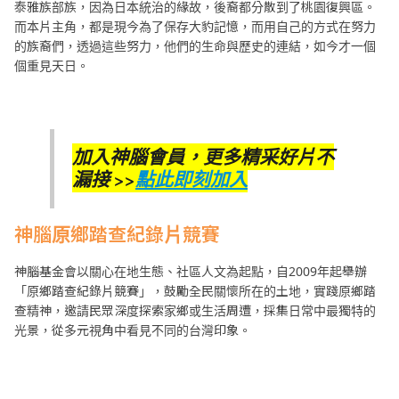
泰雅族部族，因為日本統治的緣故，後裔都分散到了桃園復興區。
而本片主角，都是現今為了保存大豹記憶，而用自己的方式在努力
的族裔們，透過這些努力，他們的生命與歷史的連結，如今才一個
個重見天日。
加入神腦會員，更多精采好片不
漏接 >>
點此即刻加入
神腦原鄉踏查紀錄片競賽
神腦基金會以關心在地生態、社區人文為起點，自2009年起舉辦
「原鄉踏查紀錄片競賽」，鼓勵全民關懷所在的土地，實踐原鄉踏
查精神，邀請民眾深度探索家鄉或生活周遭，採集日常中最獨特的
光景，從多元視角中看見不同的台灣印象。