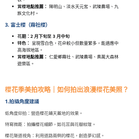
賞櫻地點推薦：
陽明山、淡水天元宮、武陵農場、九
族文化村。
3.
富士櫻（霧社櫻）
花期：2
月下旬至 3
月中旬
特色：
呈現雪白色，花朵較小但數量繁多，能適應中
高海拔地區。
賞櫻地點推薦：
仁愛鄉霧社、武陵農場、奧萬大森林
遊樂區。
櫻花季美拍攻略｜如何拍出浪漫櫻花美照？
1.拍攝角度建議
低角度仰拍：營造櫻花鋪天蓋地的效果。
特寫微距：拍攝櫻花細節，如花蕊與花瓣紋理。
櫻花隧道視角：利用道路兩側的櫻花，創造夢幻感。