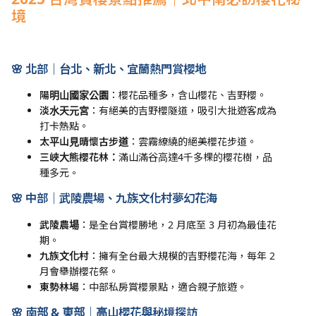
境
🌸
北部｜台北、新北、宜蘭熱門賞櫻地
陽明山國家公園
：櫻花品種多，含山櫻花、吉野櫻。
淡水天元宮
：有絕美的吉野櫻隧道，吸引大批遊客成為
打卡熱點。
太平山見晴懷古步道
：雲霧繚繞的絕美櫻花步道。
三峽大熊櫻花林：
滿山滿谷高達4千多棵的櫻花樹，品
種多元。
🌸
中部｜武陵農場、九族文化村夢幻花海
武陵農場
：是全台賞櫻勝地，2 月底至 3 月初為最佳花
期。
九族文化村
：擁有全台最大規模的吉野櫻花海，每年 2
月會舉辦櫻花祭。
東勢林場
：中部私房賞櫻景點，適合親子旅遊。
🌸
南部 &
東部｜高山櫻花與秘境探訪