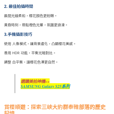
2. 最佳拍攝時間
晨間光線柔和，櫻花顏色更粉嫩。
黃昏時刻，帶點橙色光暈，氛圍更浪漫。
3.手機攝影技巧
使用 人像模式，讓背景虛化，凸顯櫻花美感。
善用 HDR 功能，平衡光暗對比。
調整 白平衡，讓櫻花色澤更自然。
選購美拍神機>>
SAMSUNG Galaxy S25系列
賞櫻順遊：探索三峽大豹群泰雅部落的歷史
記憶