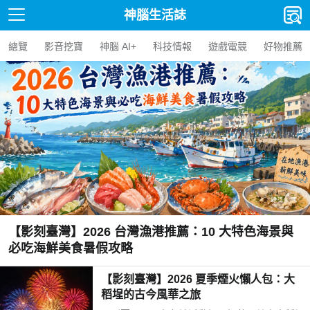
神腦生活誌
總覽
影音挖寶
神腦 AI+
科技情報
遊戲電競
好物推薦
【影刻臺灣】2026 台灣漁港推薦：10 大特色海景與
必吃海鮮美食暑假攻略
【影刻臺灣】2026 夏季煙火懶人包：大
稻埕的古今風華之旅