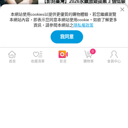
【影刻臺灣】2026永續旅遊提案 3 個低碳
新機」與「電池回春專案」，助您成為媽媽智慧
旅行秘訣 走進台灣原鄉的綠色療癒之旅
生活最可靠的守護者。
本網站使用cookies以提供更優質的購物體驗，若您繼續瀏覽
什麼是永續旅遊？響應世界地球日，神腦生活誌
本網站內容，即表示您同意本網站使用cookie。如欲了解更多
為您整理 3 個低碳慢行的實踐秘訣，並透過原
資訊，請參閱本網站之
隱私權政策
鄉踏查紀錄片，帶您深入台灣在地部落與生態秘
2026-04-21 17:00:00
境，展開一場療癒身心且對環境友善的綠色深度
我同意
旅行。
【最新快訊】神腦攜手中華電信應援白沙
屯媽祖進香 補給×電力×舒緩一次到位 神
0
腦作伙走 一路攏保庇！滿電行走包限量開
一年一度的白沙屯媽祖進香即將啟程，這場跨越
搶 新莊幸福二門市4/10同步升級開幕
苗栗、台中、彰化與雲林的信仰旅程，凝聚數十
首頁
收藏清單
影音
購物車
會員中心
萬信眾的腳步，承載彼此扶持與相伴的溫暖力
2026-04-10 13:45:00
量。台灣智慧零售通路領導品牌神腦國際（股
號：2450），今年與母公司中華電信共同攜手
【影刻台灣】同一屋簷下的溫情：讓移工
加入應援行列，化身「最強神隊友」，從物資補
變家人的三個練習
給、電力維持到體力恢復，全方位支援香燈腳，
讓每一位信眾前行更安心。
每天早晨，當我們匆忙趕著上班、送孩子上學
時，家中是否總有一位默默的身影，替我們接手
了照顧年邁父母的重擔？她可能來自印尼、越南
2026-04-07 17:35:00
或菲律賓，我們習慣喊她「阿蒂」或「LIN
A」，但在這個稱呼背後，我們是否真正認識過
【最新快訊】神腦響應3/28關燈一小時 力
她？
推「維修、回收、購機」一條龍打造3C循