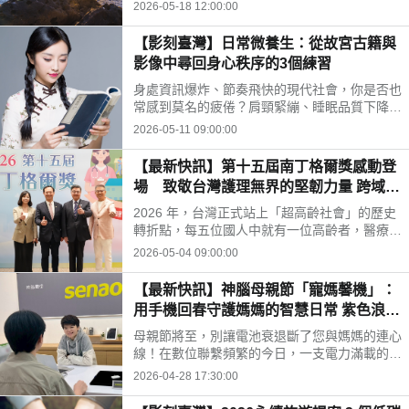
眾對博物館在社會發展中角色的認識。然而，在
2026-05-18 12:00:00
永續旅遊意識日益抬頭的今天，我們邀請您打破
傳統博物館的四面牆壁，重新定義博物館的疆
【影刻臺灣】日常微養生：從故宮古籍與
界。其實，整個台灣就是一座生機盎然、最豐富
影像中尋回身心秩序的3個練習
多元的「無牆生態博物館（Eco-Museum）」。
身處資訊爆炸、節奏飛快的現代社會，你是否也
常感到莫名的疲倦？肩頸緊繃、睡眠品質下降、
腸胃時不時鬧脾氣，甚至在深夜裡感到焦慮與空
2026-05-11 09:00:00
虛? 我們總是不斷向外尋求最新的保健食品或醫
療科技，卻忘了放慢腳步，傾聽身體最原始的呼
【最新快訊】第十五屆南丁格爾獎感動登
喚，讓我們換個視角，將遙遠的歷史智慧，轉化
場 致敬台灣護理無界的堅韌力量 跨域照
為日常可實踐的「微養生」方法。
護與創新齊發 點亮高齡社會新未來
2026 年，台灣正式站上「超高齡社會」的歷史
轉折點，每五位國人中就有一位高齡者，醫療與
照護體系面臨前所未有的挑戰。在此關鍵時刻，
2026-05-04 09:00:00
被譽為護理界指標榮耀的「南丁格爾獎」於5月
2日隆重舉辦第十五屆頒獎典禮。慈月基金會十
【最新快訊】神腦母親節「寵媽馨機」：
五年來不曾間斷，至今累積表揚 169 組傑出的
用手機回春守護媽媽的智慧日常 紫色浪漫
團體與個人，今年共有15組各領域的護理楷模
新機登場：神腦以美學選品，成就您「最
獲頒榮耀，橫跨臨床照護、偏鄉服務與醫教整合
母親節將至，別讓電池衰退斷了您與媽媽的連心
懂媽媽」守護者身份
等領域，以專業與行動回應時代需求，展現台灣
線！在數位聯繫頻繁的今日，一支電力滿載的手
護理「無界守護」堅實力量。
機是子女與母親最溫暖的聯繫。神腦國際（股
2026-04-28 17:30:00
號：2450）今日（4/28）正式啟動 2026 母親
節「寵媽馨機」 特別企劃，推出「紫色系美學