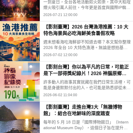
一到夏日，全台各地活動如火如荼，其中大稻埕
煙火吸引萬人前往，今年更是首度與國際IP蜘蛛
人聯名，搭配無人機與原版電影配樂點亮台北夜
2026-07-21 12:00:00
空。不過你知道嗎？大稻埕百年前是茶葉外銷之
鄉，被稱為「台灣華爾街」，住滿了百億身家的
【影刻臺灣】2026 台灣漁港推薦：10 大
富豪家族，後來茶葉貿易衰退導致沒落，卻仍留
特色海景與必吃海鮮美食暑假攻略
下許多有特色的古蹟及歷史景點，就讓我們一起
來看大稻埕的古今風華吧！
週末想看海吃海鮮卻不知道去哪？本文幫你整理
2026 年全台 10 大特色漁港。無論是想拍基隆
正濱漁港彩虹屋、品嚐萬里龜吼漁港秋蟹，還是
2026-07-02 12:00:00
到馬祖芹壁村享受異國風情，馬上看圖表找出最
適合你的暑假小旅行目的地。
【影刻台灣】你以為平凡的日常，可能正
是下一部得獎紀錄片！2026 神腦原鄉踏
查影像紀錄獎
許多動人的故事其實就藏在我們日常生活裡，可
能是身邊默默付出的人，也可能是熟悉卻從未仔
細凝視的地方。這些看似平凡的畫面，共同構成
2026-06-02 11:04:00
了台灣最真實而珍貴的樣貌。神腦原鄉踏查影像
紀錄獎希望鼓勵更多人用鏡頭記錄土地、人群與
【影刻臺灣】走進台灣3大「無牆博物
生活，讓這些故事被更多人看見。
館」：結合在地鮮味的深度踏查
每年的 5 月 18 日是「國際博物館日」（Intern
ational Museum Day），這個日子旨在提升公