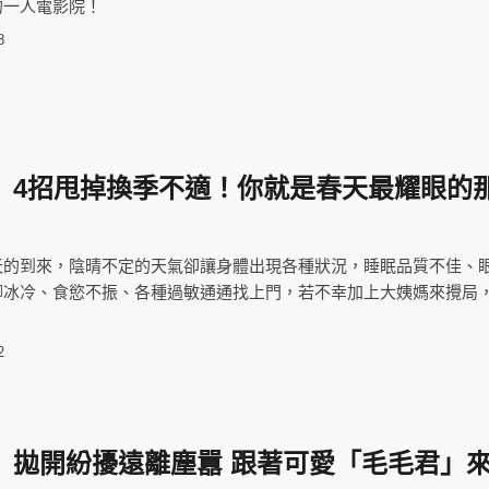
的一人電影院！
8
】4招甩掉換季不適！你就是春天最耀眼的
天的到來，陰晴不定的天氣卻讓身體出現各種狀況，睡眠品質不佳、
腳冰冷、食慾不振、各種過敏通通找上門，若不幸加上大姨媽來攪局
2
】拋開紛擾遠離塵囂 跟著可愛「毛毛君」