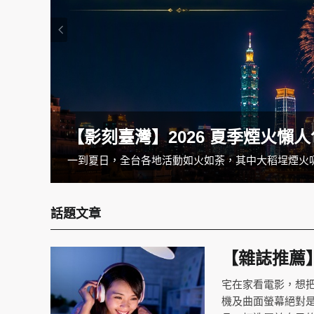
短片
【影刻臺灣】2026 夏季煙火懶
出門旅遊，除了拍照打卡，你是否也想記錄一段屬於自己的旅程故事？現在正是短影音的黃金時代，只要一支手機，就能拍出吸睛的旅遊Vlog。本文整理5招實用拍攝技巧，帶你輕鬆拍出旅行短影片，和更多人分享你眼中的與眾不同！
話題文章
【雜誌推薦
宅在家看電影，想
機及曲面螢幕絕對