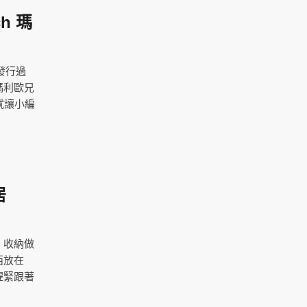
h 瑪
發行過
瑪利歐兄
就讓小編
居
、收納做
西放在
趕緊跟著