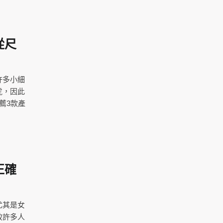
從尺
許多小細
虎，因此
薦3款產
正確
尤其是女
致許多人