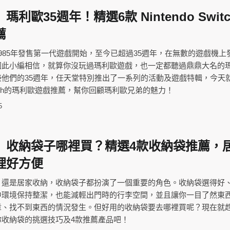
利歐35週年！‎精選6款 Nintendo Switc
薦
985年發售第一代遊戲開始，至今已超過35週年，在無數的遊戲機上
因此小編相信，就算你沒玩過瑪利歐遊戲，也一定都聽過鼎鼎大名的
接他們的35週年，任天堂特別推出了一系列的活動及遊戲特輯，今天
itch的瑪利歐遊戲推薦，幫你回顧瑪利歐兄弟的魅力！
5
】收納袋子哪裡買？精選4款收納袋推薦，
理好方便
，還是居家收納，收納袋子都扮演了一個重要的角色。收納袋選得好
中環境保持整潔，也能減輕出門時的行李空間，並且讓你一目了然東
章、找不到東西的情況發生。但好用的收納袋要去哪裡買呢？現在就
你收納袋的挑選技巧及4款推薦產品吧！