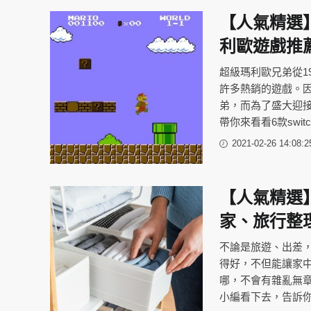
【人氣精選】瑪
利歐遊戲推
超級瑪利歐兄弟從1
許多熱銷的遊戲。
弟，而為了盛大迎
帶你來看看6款sw
2021-02-26 14:08:2
【人氣精選
家、旅行整
不論是旅遊、出差
得好，不但能讓家
哪，不會有雜亂無
小編看下去，告訴