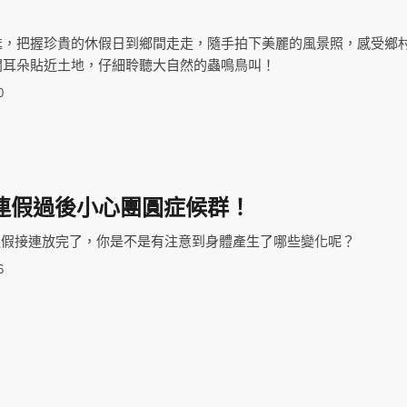
甦，把握珍貴的休假日到鄉間走走，隨手拍下美麗的風景照，感受鄉
開耳朵貼近土地，仔細聆聽大自然的蟲鳴鳥叫！
0
連假過後小心團圓症候群！
 連假接連放完了，你是不是有注意到身體產生了哪些變化呢？
6