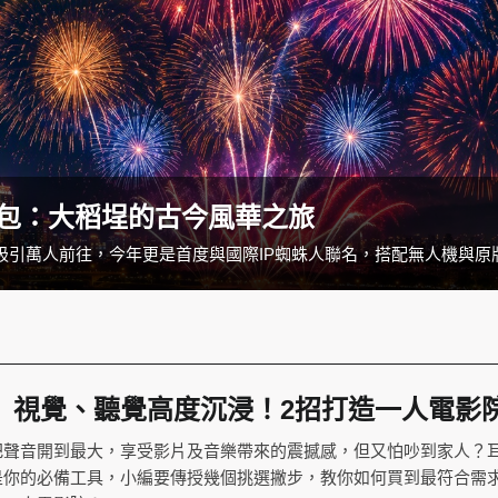
人包：大稻埕的古今風華之旅
】視覺、聽覺高度沉浸！2招打造一人電影
把聲音開到最大，享受影片及音樂帶來的震撼感，但又怕吵到家人？
是你的必備工具，小編要傳授幾個挑選撇步，教你如何買到最符合需