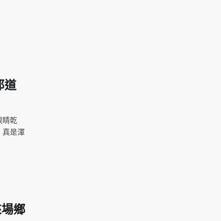
那道
眼睛乾
，真是渾
來場鄉