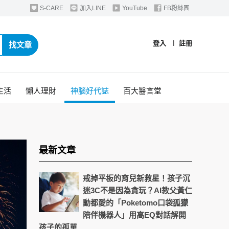
S-CARE
加入LINE
YouTube
FB粉絲團
登入
︱
註冊
找文章
生活
懶人理財
神腦好代誌
百大醫言堂
最新文章
戒掉平板的育兒新救星！孩子沉
迷3C不是因為貪玩？AI教父黃仁
勳都愛的「Poketomo口袋狐獴
陪伴機器人」用高EQ對話解開
孩子的孤單