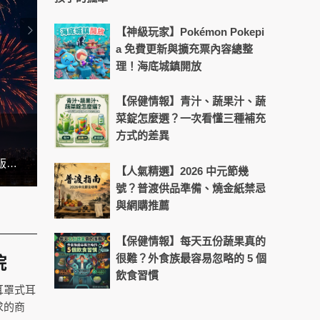
【神級玩家】Pokémon Pokepi
a 免費更新與擴充票內容總整
理！海底城鎮開放
【保健情報】青汁、蔬果汁、蔬
菜錠怎麼選？一次看懂三種補充
方式的差異
【影刻臺灣】2026 台灣漁港推薦
一到夏日，全台各地活動如火如荼，其中大稻埕煙火吸引萬人前往，今年更是首度與國際IP蜘蛛人聯名，搭配無人機與原版電影配樂點亮台北夜空。不過你知道嗎？大稻埕百年前是茶葉外銷之鄉，被稱為「台灣華爾街」，住滿了百億身家的富豪家族，後來茶葉貿易衰退導致沒落，卻仍留下許多有特色的古蹟及歷史景點
【人氣精選】2026 中元節幾
號？普渡供品準備、燒金紙禁忌
與網購推薦
【保健情報】每天五份蔬果真的
很難？外食族最容易忽略的 5 個
院
飲食習慣
耳罩式耳
求的商