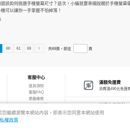
知道該如何挑選手機螢幕尺寸？這次，小編就要來細說關於手機螢幕
手機可以讓你一手掌握不怕掉落！
1
60
61
69
共
69
頁，前往
頁
客服中心
滿額免運費
退貨須知
消費滿490元免運
客服FAQ
原廠維修
網購包裝減量
神腦會員福利
會員獨享優惠
驗，若您繼續瀏覽本網站內容，即表示您同意本網站使用
私權政策