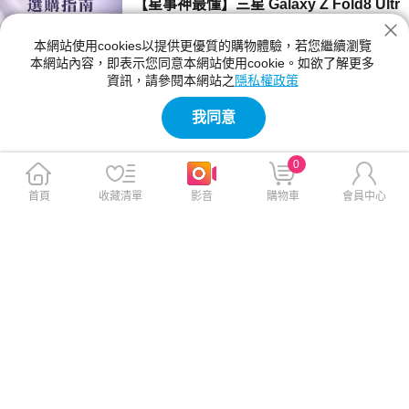
【星事神最懂】三星 Galaxy Z Fold8 Ultr
a、Z Fold8 與 Flip8 登場！
本網站使用cookies以提供更優質的購物體驗，若您繼續瀏覽
三星 Z Fold8 Ultra、Fold8 與 Flip8 該買哪一
本網站內容，即表示您同意本網站使用cookie。如欲了解更多
款？本文詳細比較三款摺疊手機的螢幕尺寸、相
資訊，請參閱本網站之
隱私權政策
機規格與電池續航力。Fold8 Ultra 主打 8 吋大
2026-07-23 12:04:00
螢幕與 2 億畫素鏡頭；Fold8 重 201g 最輕巧；
我同意
Flip8 擁有 4.1 吋封面螢幕，幫你精準挑選最合
【神級玩家】2026 台灣國產遊戲推薦！4
適機型。
款必玩 Steam 獨立新作
0
2026 年台灣獨立遊戲有哪些必玩？本文精選
《紅眼露比》、《莉莉幻想曲》、《大尾松鼠》
首頁
收藏清單
影音
購物車
會員中心
與《亞路塔》四款 2026 年 Steam 台灣國產遊
2026-07-23 11:05:00
戲新作。為你解析 Boss Rush 類魂、動作經
營、點擊解謎與節奏打擊等不同玩法風格，提供
【保健情報】食安事件引發關注，與其焦
遊戲價格、平台需求與實測選購建議，幫你迅速
慮「排毒」，不如從每天的飲食習慣開始
找到最適合的國產遊戲！
近期食安議題持續受到關注，不少民眾重新檢視
每天吃進肚子的食物，也讓排毒、解毒、苯駢芘
等成為熱門話題。營養師提醒，與其找尋快速排
2026-07-23 11:00:00
毒，不如從飲食、水分、作息，來調整才是更重
要的長久方法。
【影刻臺灣】2026 夏季煙火懶人包：大
稻埕的古今風華之旅