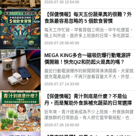
時間、水果三牲禁忌、燒金紙順序與種類，並推
2026-07-30 10:54:00
薦神腦線上購免運供品禮盒，讓你輕鬆拜得得體
不踩雷。
【保健情報】每天五份蔬果真的很難？外
食族最容易忽略的 5 個飲食習慣
每天工作忙碌，早餐買個三明治，中午吃便當，
晚上叫外送，是許多上班族的日常。多吃蔬菜、
水果，但落實到生活中卻不容易。你是不是也中
2026-07-28 08:45:00
了以下幾個外食族常見的飲食習慣?
MEGA KING多合一磁吸防爆行動電源評
價開箱！快充Qi2和防起火是真的嗎？
最近行動電源爆炸的新聞鬧得沸沸揚揚，大家挑
選充電產品時，不再只是看容量大不大、外型美
不美，更多是在問「這顆會不會爆？」剛好最近
2026-07-27 14:33:00
拿到這款標榜固態電池技術的 MEGA KING 100
00 固態磁吸防爆行動電源，直接開箱實測，帶
【保健情報】青汁到底是什麼？不是仙
大家看這款號稱防爆的固態磁吸行動電源到底值
丹，而是幫助外食族補充蔬菜的日常選擇
不值得入手。
近年來，青汁逐漸成為不少上班族、外食族與健
康族群的日常飲品。有人把它當早餐搭配，也有
人下午沖一杯補充營養，但也因為網路資訊眾
2026-07-26 19:00:00
多，不少人對青汁仍存在許多迷思。