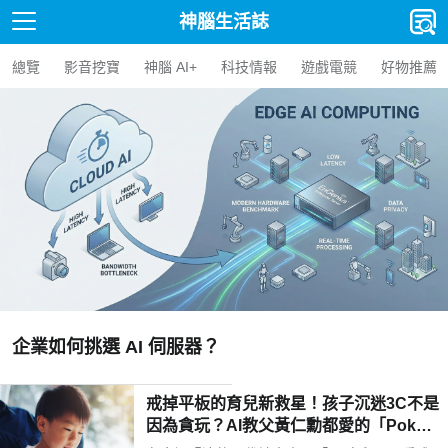
神腦生活誌
總覽
影音挖寶
神腦 AI+
科技情報
遊戲電競
好物推薦
【人氣精選】Edge AI
器？
AI BOX 選購指南與應
戒掉平板的育兒新救星！孩子沉迷3C不是
因為貪玩？AI教父黃仁勳都愛的「Poketo
mo口袋狐獴陪伴機器人」用高EQ對話解