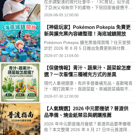
在步調緊湊的現代社會中，「3C育兒」似乎成
開孩子的孤單
了亞洲父母無奈下的產物。下班回家後疲憊不
堪，面對排山倒海的家務與工作訊息，為了換取
2026-08-05 12:00:00
片刻的安寧，我們常常不自覺地把平板或手機遞
給孩子。
【神級玩家】Pokémon Pokepia 免費更
新與擴充票內容總整理！海底城鎮開放
Pokémon Pokepia 擴充票值得買嗎？任天堂預
計於 2026 年 8 月 5 日推出免費更新與付費擴
充票第 1 彈「冒險泡泡海底的城鎮」。本文整
2026-07-30 13:04:00
理百變怪潛水新招式、瑪納霏解鎖條件、海底建
造與農作玩法，以及擴充票售價 TWD 840 的購
【保健情報】青汁、蔬果汁、蔬菜錠怎麼
買獎勵細節！
選？一次看懂三種補充方式的差異
現代人重視健康，有許多營養補充品。喜歡喝青
汁、現打蔬果汁、吞蔬菜錠，來補蔬菜攝取不
足。這三種方式哪不同？哪種適合自己？來了解
2026-07-30 12:00:00
常見補充方式，找出適合自己的好選擇!
【人氣精選】2026 中元節幾號？普渡供
品準備、燒金紙禁忌與網購推薦
2026 年中元節是幾月幾號？普渡供品要準備哪
些？本文整理 2026 年 8 月 27 日中元普渡拜拜