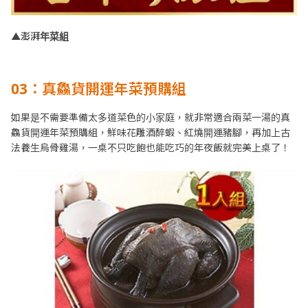
▲澎湃年菜組
03
：真鱻貨開運年菜預購組
如果是不需要準備太多道菜色的小家庭，就非常適合兩菜一湯的真
鱻貨開運年菜預購組，鮮味花雕酒醉蝦、紅燒開運豬腳，再加上古
法養生烏骨雞湯，一桌不只吃飽也能吃巧的年夜飯就完美上桌了！