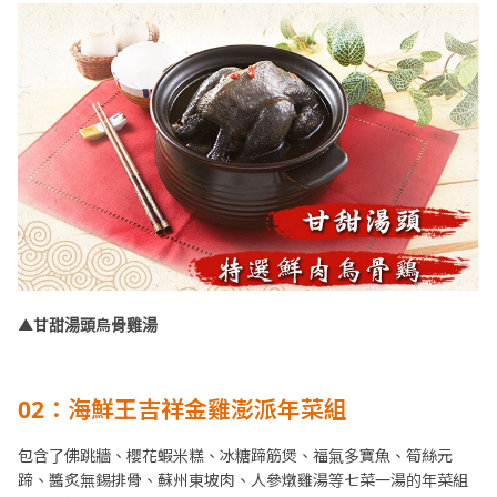
▲甘甜湯頭烏骨雞湯
02：海鮮王吉祥金雞澎派年菜組
包含了佛跳牆、櫻花蝦米糕、冰糖蹄筋煲、福氣多寶魚、筍絲元
蹄、醬炙無錫排骨、蘇州東坡肉、人參燉雞湯等七菜一湯的年菜組