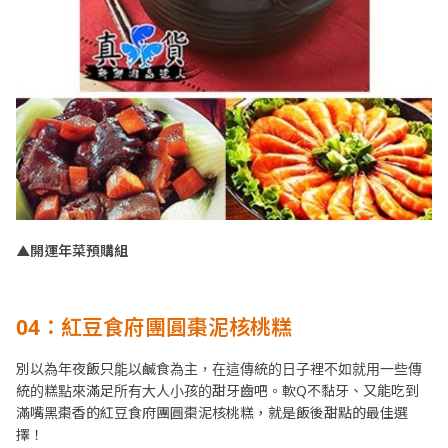
▲開運年菜預購組
04：紅豆食府團圓棗泥核桃糕
別以為年夜飯只能以鹹食為主，在這傳統的日子裡不如就用一些傳
統的糕點來滿足所有大人小孩的甜牙齒吧。軟Q不黏牙、又能吃到
滿嘴黑棗香的紅豆食府團圓棗泥核桃糕，就是飯後甜點的最佳選
擇！