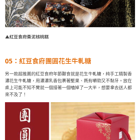
▲紅豆食府棗泥核桃糕
05
：紅豆食府團圓花生牛軋糖
另一款超推薦的紅豆食府年節甜食就是花生牛軋糖，純手工精製香
濃花生牛軋糖，用濃濃乳香包裹著堅果、既有嚼勁又不黏牙。放在
桌上可能不知不覺就一個接著一個嗑掉了一大半，想要拿去送人都
來不及了！