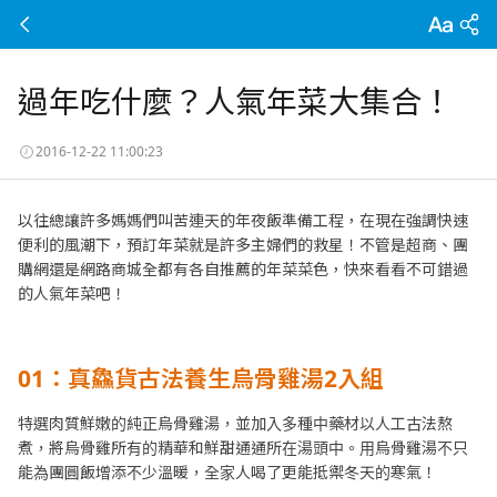
過年吃什麼？人氣年菜大集合！
2016-12-22 11:00:23
以往總讓許多媽媽們叫苦連天的年夜飯準備工程，在現在強調快速
便利的風潮下，預訂年菜就是許多主婦們的救星！不管是超商、團
購網還是網路商城全都有各自推薦的年菜菜色，快來看看不可錯過
的人氣年菜吧！
01
：真鱻貨古法養生烏骨雞湯2
入組
特選肉質鮮嫩的純正烏骨雞湯，並加入多種中藥材以人工古法熬
煮，將烏骨雞所有的精華和鮮甜通通所在湯頭中。用烏骨雞湯不只
能為團圓飯增添不少溫暖，全家人喝了更能抵禦冬天的寒氣！