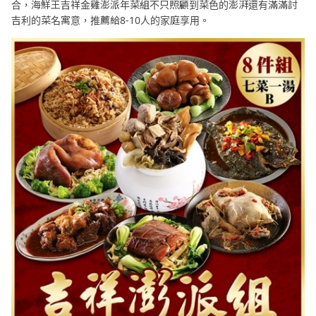
合，海鮮王吉祥金雞澎派年菜組不只照顧到菜色的澎湃還有滿滿討
吉利的菜名寓意，推薦給8-10人的家庭享用。