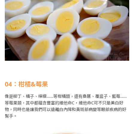
04：柑橘&莓果
像是柳丁、橘子、檸檬……等柑橘類，還有桑葚、覆盆子、藍莓……
等莓果類，其中都蘊含豐富的維他命C，維他命C可不只是美白好
物，同時也是讓我們可以遠離白內障和黃斑部病變等眼部疾病的好
幫手。