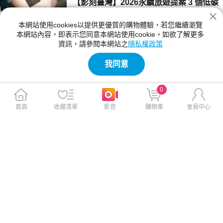
【影刻臺灣】2026永續旅遊提案 3 個低碳
新機」與「電池回春專案」，助您成為媽媽智慧
旅行秘訣 走進台灣原鄉的綠色療癒之旅
生活最可靠的守護者。
本網站使用cookies以提供更優質的購物體驗，若您繼續瀏覽
什麼是永續旅遊？響應世界地球日，神腦生活誌
本網站內容，即表示您同意本網站使用cookie。如欲了解更多
為您整理 3 個低碳慢行的實踐秘訣，並透過原
資訊，請參閱本網站之
隱私權政策
鄉踏查紀錄片，帶您深入台灣在地部落與生態秘
2026-04-21 17:00:00
境，展開一場療癒身心且對環境友善的綠色深度
我同意
旅行。
【最新快訊】神腦攜手中華電信應援白沙
屯媽祖進香 補給×電力×舒緩一次到位 神
0
腦作伙走 一路攏保庇！滿電行走包限量開
一年一度的白沙屯媽祖進香即將啟程，這場跨越
搶 新莊幸福二門市4/10同步升級開幕
苗栗、台中、彰化與雲林的信仰旅程，凝聚數十
首頁
收藏清單
影音
購物車
會員中心
萬信眾的腳步，承載彼此扶持與相伴的溫暖力
2026-04-10 13:45:00
量。台灣智慧零售通路領導品牌神腦國際（股
號：2450），今年與母公司中華電信共同攜手
【影刻台灣】同一屋簷下的溫情：讓移工
加入應援行列，化身「最強神隊友」，從物資補
變家人的三個練習
給、電力維持到體力恢復，全方位支援香燈腳，
讓每一位信眾前行更安心。
每天早晨，當我們匆忙趕著上班、送孩子上學
時，家中是否總有一位默默的身影，替我們接手
了照顧年邁父母的重擔？她可能來自印尼、越南
2026-04-07 17:35:00
或菲律賓，我們習慣喊她「阿蒂」或「LIN
A」，但在這個稱呼背後，我們是否真正認識過
【最新快訊】神腦響應3/28關燈一小時 力
她？
推「維修、回收、購機」一條龍打造3C循