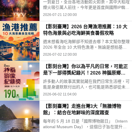
一到夏日，全台各地活動如火如荼，其中大稻埕
煙火吸引萬人前往，今年更是首度與國際IP蜘蛛
人聯名，搭配無人機與原版電影配樂點亮台北夜
2026-07-21 12:00:00
空。不過你知道嗎？大稻埕百年前是茶葉外銷之
鄉，被稱為「台灣華爾街」，住滿了百億身家的
【影刻臺灣】2026 台灣漁港推薦：10 大
富豪家族，後來茶葉貿易衰退導致沒落，卻仍留
特色海景與必吃海鮮美食暑假攻略
下許多有特色的古蹟及歷史景點，就讓我們一起
來看大稻埕的古今風華吧！
週末想看海吃海鮮卻不知道去哪？本文幫你整理
2026 年全台 10 大特色漁港。無論是想拍基隆
正濱漁港彩虹屋、品嚐萬里龜吼漁港秋蟹，還是
2026-07-02 12:00:00
到馬祖芹壁村享受異國風情，馬上看圖表找出最
適合你的暑假小旅行目的地。
【影刻台灣】你以為平凡的日常，可能正
是下一部得獎紀錄片！2026 神腦原鄉踏
查影像紀錄獎
許多動人的故事其實就藏在我們日常生活裡，可
能是身邊默默付出的人，也可能是熟悉卻從未仔
細凝視的地方。這些看似平凡的畫面，共同構成
2026-06-02 11:04:00
了台灣最真實而珍貴的樣貌。神腦原鄉踏查影像
紀錄獎希望鼓勵更多人用鏡頭記錄土地、人群與
【影刻臺灣】走進台灣3大「無牆博物
生活，讓這些故事被更多人看見。
館」：結合在地鮮味的深度踏查
每年的 5 月 18 日是「國際博物館日」（Intern
ational Museum Day），這個日子旨在提升公