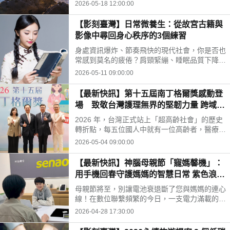
眾對博物館在社會發展中角色的認識。然而，在
2026-05-18 12:00:00
永續旅遊意識日益抬頭的今天，我們邀請您打破
傳統博物館的四面牆壁，重新定義博物館的疆
【影刻臺灣】日常微養生：從故宮古籍與
界。其實，整個台灣就是一座生機盎然、最豐富
影像中尋回身心秩序的3個練習
多元的「無牆生態博物館（Eco-Museum）」。
身處資訊爆炸、節奏飛快的現代社會，你是否也
常感到莫名的疲倦？肩頸緊繃、睡眠品質下降、
腸胃時不時鬧脾氣，甚至在深夜裡感到焦慮與空
2026-05-11 09:00:00
虛? 我們總是不斷向外尋求最新的保健食品或醫
療科技，卻忘了放慢腳步，傾聽身體最原始的呼
【最新快訊】第十五屆南丁格爾獎感動登
喚，讓我們換個視角，將遙遠的歷史智慧，轉化
場 致敬台灣護理無界的堅韌力量 跨域照
為日常可實踐的「微養生」方法。
護與創新齊發 點亮高齡社會新未來
2026 年，台灣正式站上「超高齡社會」的歷史
轉折點，每五位國人中就有一位高齡者，醫療與
照護體系面臨前所未有的挑戰。在此關鍵時刻，
2026-05-04 09:00:00
被譽為護理界指標榮耀的「南丁格爾獎」於5月
2日隆重舉辦第十五屆頒獎典禮。慈月基金會十
【最新快訊】神腦母親節「寵媽馨機」：
五年來不曾間斷，至今累積表揚 169 組傑出的
用手機回春守護媽媽的智慧日常 紫色浪漫
團體與個人，今年共有15組各領域的護理楷模
新機登場：神腦以美學選品，成就您「最
獲頒榮耀，橫跨臨床照護、偏鄉服務與醫教整合
母親節將至，別讓電池衰退斷了您與媽媽的連心
懂媽媽」守護者身份
等領域，以專業與行動回應時代需求，展現台灣
線！在數位聯繫頻繁的今日，一支電力滿載的手
護理「無界守護」堅實力量。
機是子女與母親最溫暖的聯繫。神腦國際（股
2026-04-28 17:30:00
號：2450）今日（4/28）正式啟動 2026 母親
節「寵媽馨機」 特別企劃，推出「紫色系美學