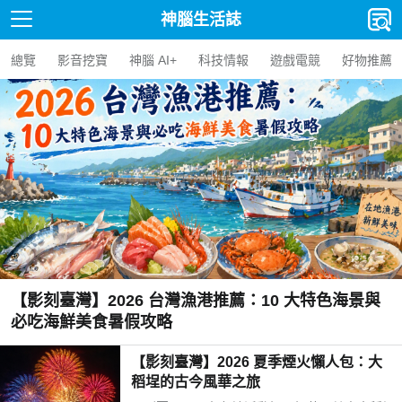
神腦生活誌
總覽
影音挖寶
神腦 AI+
科技情報
遊戲電競
好物推薦
【影刻臺灣】2026 台灣漁港推薦：10 大特色海景與
必吃海鮮美食暑假攻略
【影刻臺灣】2026 夏季煙火懶人包：大
稻埕的古今風華之旅