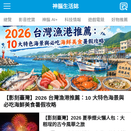
神腦生活誌
總覽
影音挖寶
神腦 AI+
科技情報
遊戲電競
好物推薦
【影刻臺灣】2026 台灣漁港推薦：10 大特色海景與
必吃海鮮美食暑假攻略
【影刻臺灣】2026 夏季煙火懶人包：大
稻埕的古今風華之旅