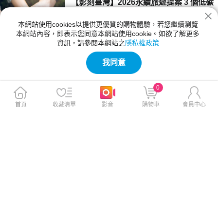
【影刻臺灣】2026永續旅遊提案 3 個低碳
新機」與「電池回春專案」，助您成為媽媽智慧
旅行秘訣 走進台灣原鄉的綠色療癒之旅
生活最可靠的守護者。
本網站使用cookies以提供更優質的購物體驗，若您繼續瀏覽
什麼是永續旅遊？響應世界地球日，神腦生活誌
本網站內容，即表示您同意本網站使用cookie。如欲了解更多
為您整理 3 個低碳慢行的實踐秘訣，並透過原
資訊，請參閱本網站之
隱私權政策
鄉踏查紀錄片，帶您深入台灣在地部落與生態秘
2026-04-21 17:00:00
境，展開一場療癒身心且對環境友善的綠色深度
我同意
旅行。
【最新快訊】神腦攜手中華電信應援白沙
屯媽祖進香 補給×電力×舒緩一次到位 神
0
腦作伙走 一路攏保庇！滿電行走包限量開
一年一度的白沙屯媽祖進香即將啟程，這場跨越
搶 新莊幸福二門市4/10同步升級開幕
苗栗、台中、彰化與雲林的信仰旅程，凝聚數十
首頁
收藏清單
影音
購物車
會員中心
萬信眾的腳步，承載彼此扶持與相伴的溫暖力
2026-04-10 13:45:00
量。台灣智慧零售通路領導品牌神腦國際（股
號：2450），今年與母公司中華電信共同攜手
【影刻台灣】同一屋簷下的溫情：讓移工
加入應援行列，化身「最強神隊友」，從物資補
變家人的三個練習
給、電力維持到體力恢復，全方位支援香燈腳，
讓每一位信眾前行更安心。
每天早晨，當我們匆忙趕著上班、送孩子上學
時，家中是否總有一位默默的身影，替我們接手
了照顧年邁父母的重擔？她可能來自印尼、越南
2026-04-07 17:35:00
或菲律賓，我們習慣喊她「阿蒂」或「LIN
A」，但在這個稱呼背後，我們是否真正認識過
【最新快訊】神腦響應3/28關燈一小時 力
她？
推「維修、回收、購機」一條龍打造3C循