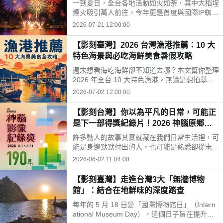
一到夏日，全台各地活動如火如荼，其中大稻埕
煙火吸引萬人前往，今年更是首度與國際IP蜘蛛
人聯名，搭配無人機與原版電影配樂點亮台北夜
2026-07-21 12:00:00
空。不過你知道嗎？大稻埕百年前是茶葉外銷之
鄉，被稱為「台灣華爾街」，住滿了百億身家的
【影刻臺灣】2026 台灣漁港推薦：10 大
富豪家族，後來茶葉貿易衰退導致沒落，卻仍留
特色海景與必吃海鮮美食暑假攻略
下許多有特色的古蹟及歷史景點，就讓我們一起
來看大稻埕的古今風華吧！
週末想看海吃海鮮卻不知道去哪？本文幫你整理
2026 年全台 10 大特色漁港。無論是想拍基隆
正濱漁港彩虹屋、品嚐萬里龜吼漁港秋蟹，還是
2026-07-02 12:00:00
到馬祖芹壁村享受異國風情，馬上看圖表找出最
適合你的暑假小旅行目的地。
【影刻台灣】你以為平凡的日常，可能正
是下一部得獎紀錄片！2026 神腦原鄉踏
查影像紀錄獎
許多動人的故事其實就藏在我們日常生活裡，可
能是身邊默默付出的人，也可能是熟悉卻從未仔
細凝視的地方。這些看似平凡的畫面，共同構成
2026-06-02 11:04:00
了台灣最真實而珍貴的樣貌。神腦原鄉踏查影像
紀錄獎希望鼓勵更多人用鏡頭記錄土地、人群與
【影刻臺灣】走進台灣3大「無牆博物
生活，讓這些故事被更多人看見。
館」：結合在地鮮味的深度踏查
每年的 5 月 18 日是「國際博物館日」（Intern
ational Museum Day），這個日子旨在提升公