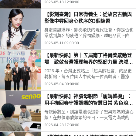
眾對博物館在社會發展中角色的認識。然而，在
2026-05-18 12:00:00
永續旅遊意識日益抬頭的今天，我們邀請您打破
傳統博物館的四面牆壁，重新定義博物館的疆
【影刻臺灣】日常微養生：從故宮古籍與
界。其實，整個台灣就是一座生機盎然、最豐富
影像中尋回身心秩序的3個練習
多元的「無牆生態博物館（Eco-Museum）」。
身處資訊爆炸、節奏飛快的現代社會，你是否也
常感到莫名的疲倦？肩頸緊繃、睡眠品質下降、
腸胃時不時鬧脾氣，甚至在深夜裡感到焦慮與空
2026-05-11 09:00:00
虛? 我們總是不斷向外尋求最新的保健食品或醫
療科技，卻忘了放慢腳步，傾聽身體最原始的呼
【最新快訊】第十五屆南丁格爾獎感動登
喚，讓我們換個視角，將遙遠的歷史智慧，轉化
場 致敬台灣護理無界的堅韌力量 跨域照
為日常可實踐的「微養生」方法。
護與創新齊發 點亮高齡社會新未來
2026 年，台灣正式站上「超高齡社會」的歷史
轉折點，每五位國人中就有一位高齡者，醫療與
照護體系面臨前所未有的挑戰。在此關鍵時刻，
2026-05-04 09:00:00
被譽為護理界指標榮耀的「南丁格爾獎」於5月
2日隆重舉辦第十五屆頒獎典禮。慈月基金會十
【最新快訊】神腦母親節「寵媽馨機」：
五年來不曾間斷，至今累積表揚 169 組傑出的
用手機回春守護媽媽的智慧日常 紫色浪漫
團體與個人，今年共有15組各領域的護理楷模
新機登場：神腦以美學選品，成就您「最
獲頒榮耀，橫跨臨床照護、偏鄉服務與醫教整合
母親節將至，別讓電池衰退斷了您與媽媽的連心
懂媽媽」守護者身份
等領域，以專業與行動回應時代需求，展現台灣
線！在數位聯繫頻繁的今日，一支電力滿載的手
護理「無界守護」堅實力量。
機是子女與母親最溫暖的聯繫。神腦國際（股
2026-04-28 17:30:00
號：2450）今日（4/28）正式啟動 2026 母親
節「寵媽馨機」 特別企劃，推出「紫色系美學