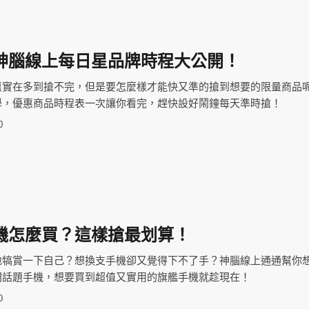
神腦線上每日星品牌時程大公開！
惠實在多到搶不完，但是要怎麼樣才能快又準的搶到想要的限量商品
學，優惠商品時程表一次讓你看完，趕快設好鬧鐘每天準時搶！
0
機怎麼買？這樣搶最划算！
地犒賞一下自己？想換支手機卻又覺得下不了手？神腦線上通通幫你
門話題手機，想要買到超值又實用的旗艦手機就趁現在！
0