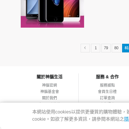
1
79
80
81
關於神腦生活
服務 & 合作
神腦官網
服務據點
神腦基金會
會員生日禮
關於我們
訂單查詢
會員服務條款
合作提案
隱私權政策
本網站使用cookies以提供更優質的購物體
網站導覽
cookie。如欲了解更多資訊，請參閱本網站之
隱