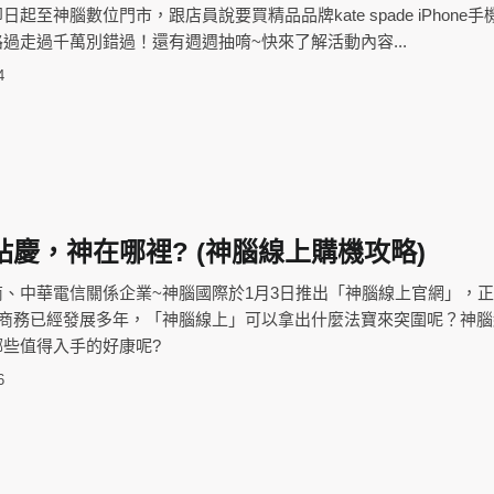
起至神腦數位門市，跟店員說要買精品品牌kate spade iPhone
過走過千萬別錯過！還有週週抽唷~快來了解活動內容...
4
慶，神在哪裡? (神腦線上購機攻略)
、中華電信關係企業~神腦國際於1月3日推出「神腦線上官網」，
子商務已經發展多年，「神腦線上」可以拿出什麼法寶來突圍呢？神腦
些值得入手的好康呢?
6