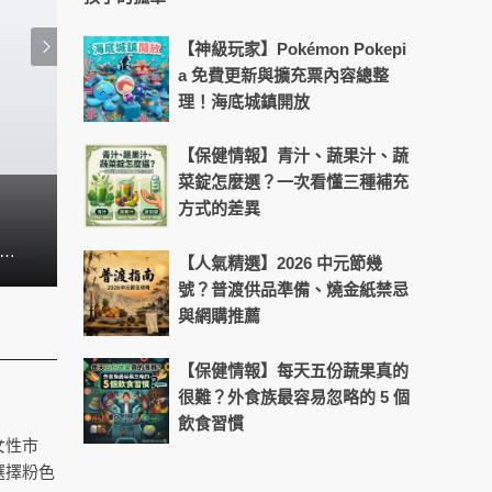
【神級玩家】Pokémon Pokepi
a 免費更新與擴充票內容總整
理！海底城鎮開放
【保健情報】青汁、蔬果汁、蔬
菜錠怎麼選？一次看懂三種補充
方式的差異
熱浪來襲不出門! Switch2陪你宅
el 10 系列終於隆重登場，為智慧型手機的 AI 功能開啟了全新時代。這次的 Pixel 10 系列不僅是 Google 十年來最大的一次效能躍進，更整合了創新的功能、突破性的 AI 技術、更強大的硬體與精緻的設計，準備好成為你處理日常大小事最得力的智慧夥伴，讓你以更輕鬆、更有效率的方式迎接每一天。
【人氣精選】2026 中元節幾
號？普渡供品準備、燒金紙禁忌
與網購推薦
【保健情報】每天五份蔬果真的
很難？外食族最容易忽略的 5 個
飲食習慣
女性市
選擇粉色