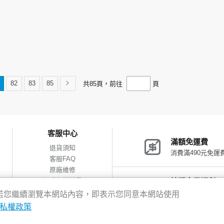
82
83
85
共
85
頁，前往
頁
客服中心
滿額免運費
退貨須知
消費滿490元免運
客服FAQ
原廠維修
網購包裝減量
神腦會員福利
會員獨享優惠
驗，若您繼續瀏覽本網站內容，即表示您同意本網站使用
私權政策