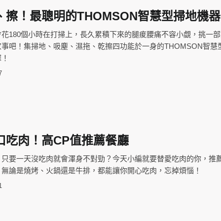
、擦！最聰明的THOMSON智慧型掃地機
花180個小時在打掃上，長久累積下來的腿痠腰痛不容小覷，挑一
事吧！集掃地、吸塵、濕拖、乾擦四功能於一身的THOMSON智慧
擇！
7
口吃肉！高CP值推薦餐廳
？只要一天沒吃肉就會渾身不對勁？今天小編就要替愛吃肉的你，推
，無論是燒烤、火鍋還是牛排，都能讓你開心吃肉，忘掉煩惱！
1