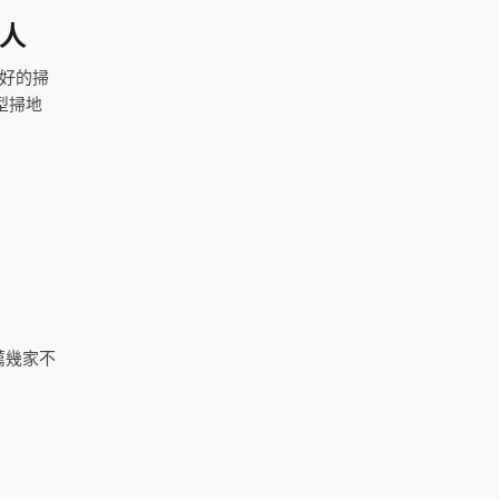
器人
部好的掃
型掃地
薦幾家不