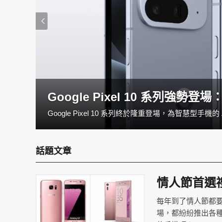
Google Pixel 10 系列強
如果你正在觀望一台兼具效能與便攜性的筆電，全新M4 MacBook Air，絕對值得列入清單。全新的M4 MacBook Air不僅價格親民，更帶來多項令人驚喜的升級。究竟與前代相比有何差異？哪些族群最適合入手這款輕薄神機？一起來看看！
話題文章
情人節首選
每年到了情人節都
場，都紛紛推出各