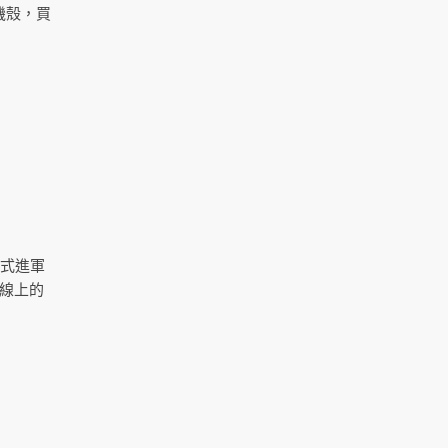
手機殼，買
正式進軍
線上的