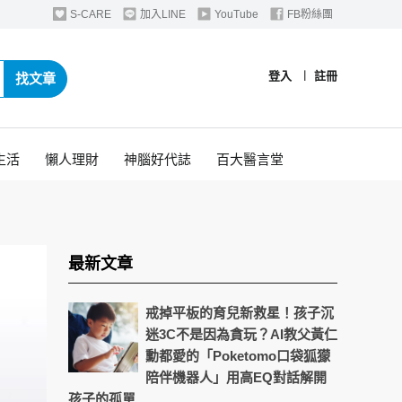
S-CARE
加入LINE
YouTube
FB粉絲團
登入
︱
註冊
找文章
生活
懶人理財
神腦好代誌
百大醫言堂
最新文章
戒掉平板的育兒新救星！孩子沉
迷3C不是因為貪玩？AI教父黃仁
勳都愛的「Poketomo口袋狐獴
陪伴機器人」用高EQ對話解開
孩子的孤單