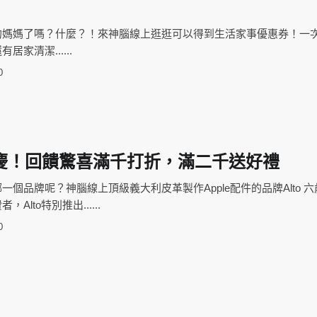
的媽媽了嗎？什麼？！來神腦線上逛逛可以得到生活家事優惠券！一
家清潔......
0
年慶！回饋驚喜滿千打折，滿二千送好禮
一個品牌呢？神腦線上頂級義大利皮革製作Apple配件的品牌Alto 
lto特別推出......
0