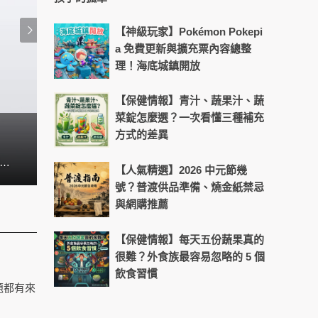
【神級玩家】Pokémon Pokepi
a 免費更新與擴充票內容總整
理！海底城鎮開放
【保健情報】青汁、蔬果汁、蔬
菜錠怎麼選？一次看懂三種補充
方式的差異
熱浪來襲不出門! Switch2陪你宅
el 10 系列終於隆重登場，為智慧型手機的 AI 功能開啟了全新時代。這次的 Pixel 10 系列不僅是 Google 十年來最大的一次效能躍進，更整合了創新的功能、突破性的 AI 技術、更強大的硬體與精緻的設計，準備好成為你處理日常大小事最得力的智慧夥伴，讓你以更輕鬆、更有效率的方式迎接每一天。
【人氣精選】2026 中元節幾
號？普渡供品準備、燒金紙禁忌
與網購推薦
【保健情報】每天五份蔬果真的
很難？外食族最容易忽略的 5 個
飲食習慣
題都有來