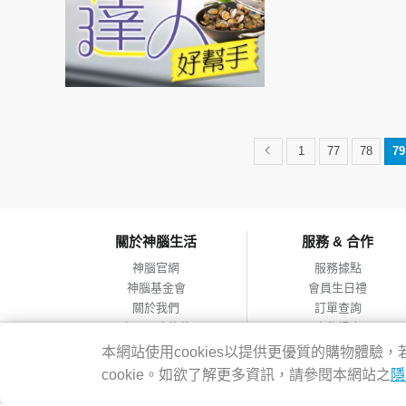
1
77
78
79
關於神腦生活
服務 & 合作
神腦官網
服務據點
神腦基金會
會員生日禮
關於我們
訂單查詢
會員服務條款
合作提案
隱私權政策
本網站使用cookies以提供更優質的購物體
網站導覽
cookie。如欲了解更多資訊，請參閱本網站之
隱