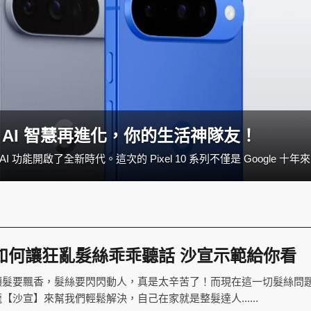
勢登場：AI 智慧再進化，你的生活神隊友！
Google Pix
如何讓狂亂髮絲乖乖聽話 沙宣示範給你看
頭髮要飄香，髮絲要閃閃動人，真是太辛苦了！而現在這一切髮絲問
【沙宣】來幫我們輕鬆解決，自己在家就是整髮達人......