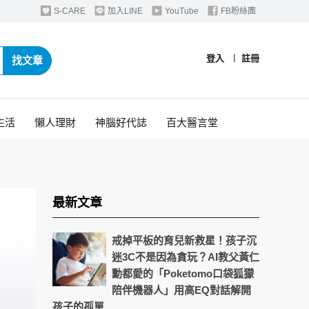
S-CARE
加入LINE
YouTube
FB粉絲團
登入
︱
註冊
找文章
生活
懶人理財
神腦好代誌
百大醫言堂
最新文章
戒掉平板的育兒新救星！孩子沉
迷3C不是因為貪玩？AI教父黃仁
勳都愛的「Poketomo口袋狐獴
陪伴機器人」用高EQ對話解開
孩子的孤單