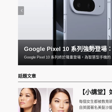
Google Pixel 10 系列強
如果你正在觀望一台兼具效能與便攜性的筆電，全新M4 MacBook Air，絕對值得列入清單。全新的M4 MacBook Air不僅價格親民，更帶來多項令人驚喜的升級。究竟與前代相比有何差異？哪些族群最適合入手這款輕薄神機？一起來看看！
話題文章
【小講堂】
每個女生都被教育
自英國著名美髮沙龍