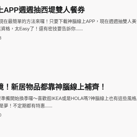
上APP週週抽西堤雙人餐券
現在最簡單的方法來囉！只要下載神腦線上APP，現在週週抽雙人美
格，太Easy了！還有密技要告訴你......
3
境！新居物品都靠神腦線上補齊！
準備開始換季囉～喜歡逛IKEA或是HOLA嗎?神腦線上也有這些風
夢！不定期都有特惠......
0