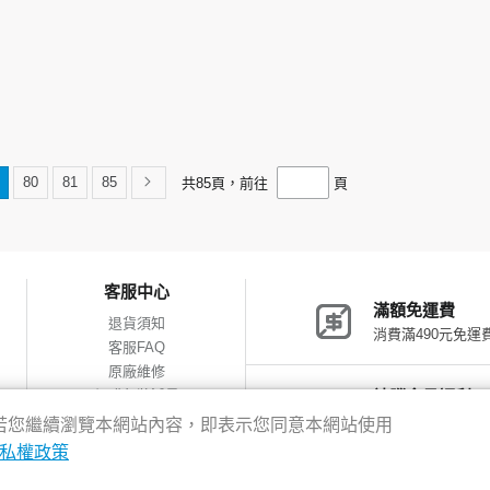
80
81
85
共
85
頁，前往
頁
客服中心
滿額免運費
退貨須知
消費滿490元免運
客服FAQ
原廠維修
網購包裝減量
神腦會員福利
會員獨享優惠
驗，若您繼續瀏覽本網站內容，即表示您同意本網站使用
私權政策