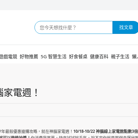
找文章
遊戲電競
好物推薦
5G 智慧生活
好食餐桌
健康百科
親子生活
懶
腦家電週！
17年最殺優惠搶購攻略，就在神腦家電週！
10/18-10/22 神腦線上家電館點數
元，就可以登錄抽獎！
你消費我買單，快來試試好手氣，說不定你就是那個幸運兒