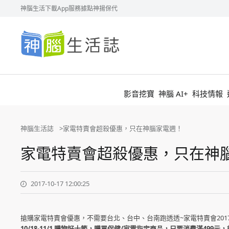
神腦生活
下載App
服務據點
神揚保代
神
腦
生
活
誌
影音挖寶
神腦 AI+
科技情報
神腦生活誌
家電特賣會超殺優惠，只在神腦家電週！
家電特賣會超殺優惠，只在神
2017-10-17 12:00:25
搶購家電特賣會優惠，不需要台北、台中、台南跑透透~家電特賣會20
10/18-11/1 購物好十節，購買保健/家電指定商品，只要消費滿499