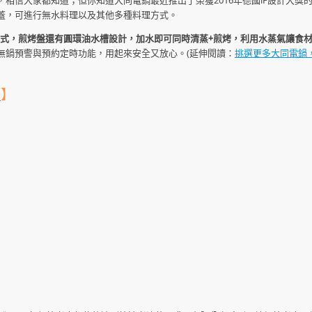
相信大家都知道；但你知道大同電鍋最近推出了榮獲2016年德國iF設計大獎
蓋，可進行無水料理以及其他多種料理方式。
模式，煎烤盤還有圓環油水槽設計，加水即可同時清蒸+煎烤，利用水蒸氣讓食
無鍋預警與預約定時功能，用起來安全又放心。(延伸閱讀：
挑選更多大同電鍋，參
壺
】