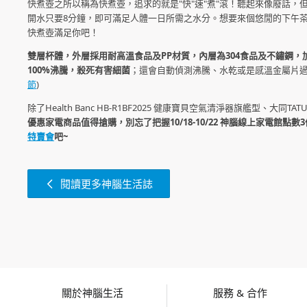
快煮壺之所以稱為快煮壺，追求的就是"快"速"煮"滾！聽起來像廢話，但
開水只要8分鐘，即可滿足人體一日所需之水分。想要來個悠閒的下午
快煮壺滿足你吧！
雙層杯體，外層採用耐高溫食品及PP材質，內層為304食品及不鏽鋼
100%沸騰，殺死有害細菌
；還會自動偵測沸騰、水乾或是感溫金屬片過
節
)
除了Health Banc HB-R1BF2025 健康寶貝空氣清淨器旗艦型、
優惠家電商品值得搶購，別忘了把握10/18-10/22 神腦線上家電館點數
特賣會
吧~
閱讀更多神腦生活誌
關於神腦生活
服務 & 合作