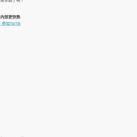
的無水鍋了嗎？
材內部更快熟
加10/18-