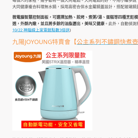
每個人的家裡，幾乎都有一個大同電鍋。大同電鍋的好，不用小編多說，
大同健康複合料理無水鍋，採用高密合保水金屬鍋蓋設計，搭配玻璃鍋
微電腦智慧控制面板，可選擇加熱、煎烤、煮粥/湯、蛋糕等四種烹飪
透，外酥內嫩，並且將多餘的油脂瀝出，美味又健康
。此外，自動偵測
10/22 神腦線上家電館點數3倍送
)
九陽JOYOUNG特賣會【
公主系列不鏽鋼快煮