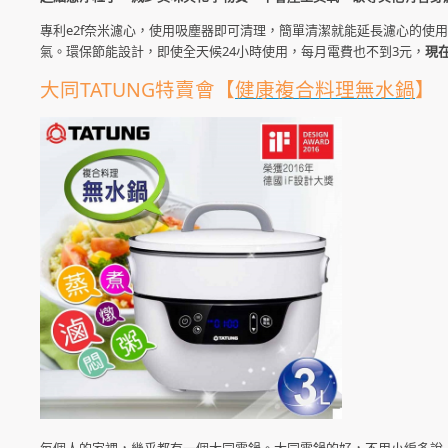
專利e2f奈米濾心，使用吸塵器即可清理，簡單清潔就能延長濾心的使
氣。環保節能設計，即使全天候24小時使用，每月電費也不到3元，
現
大同TATUNG特賣會【
健康複合料理無水鍋
】