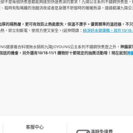
卻不是每個快煮壺都能夠達到快速煮滾的要求！九陽公主系列不鏽鋼快煮壺，燒開15
茶、臨時有點嘴饞的泡麵消夜或者是身體不舒服時的暖暖熱湯，通通都讓九陽公
，加厚的隔熱層，更可有效防止熱能散失，保溫不燙手。優質精準的溫控器，不
熱，即立刻斷電，使用方便又安全。(延伸閱讀：
純淨好水健康喝，就在10/18-1
大同TATUNG健康複合料理無水鍋和九陽JOYOUNG公主系列不鏽鋼快煮壺之外，
神腦家
3倍送的機會，另外還有10/18-11/1 購物好十節限定的抽獎活動唷！現在就到
神
客服中心
滿額免運費