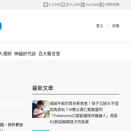
S-CARE
加入LINE
YouTube
FB粉絲團
登入
︱
註冊
人理財
神腦好代誌
百大醫言堂
最新文章
戒掉平板的育兒新救星！孩子沉迷3C不是
因為貪玩？AI教父黃仁勳都愛的
「Poketomo口袋狐獴陪伴機器人」用高
EQ對話解開孩子的孤單
3倍送，另外參加
喔！