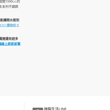
00c.c.的
主系列不鏽鋼
只能讓開水達到
1/1 購物好十
電週還有超多
腦線上逛逛家電
神腦生活LINE