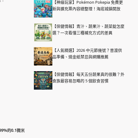
【神級玩家】Pokémon Pokepia 免費更
新與擴充票內容總整理！海底城鎮開放
【保健情報】青汁、蔬果汁、蔬菜錠怎麼
選？一次看懂三種補充方式的差異
【人氣精選】2026 中元節幾號？普渡供
品準備、燒金紙禁忌與網購推薦
【保健情報】每天五份蔬果真的很難？外
食族最容易忽略的 5 個飲食習慣
9%的0.1微米