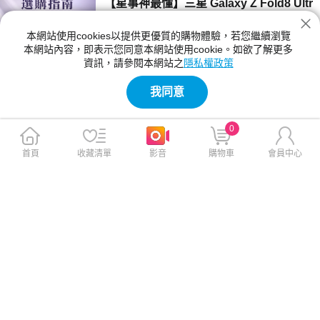
【星事神最懂】三星 Galaxy Z Fold8 Ultr
a、Z Fold8 與 Flip8 登場！
本網站使用cookies以提供更優質的購物體驗，若您繼續瀏覽
三星 Z Fold8 Ultra、Fold8 與 Flip8 該買哪一
本網站內容，即表示您同意本網站使用cookie。如欲了解更多
款？本文詳細比較三款摺疊手機的螢幕尺寸、相
資訊，請參閱本網站之
隱私權政策
機規格與電池續航力。Fold8 Ultra 主打 8 吋大
2026-07-23 12:04:00
螢幕與 2 億畫素鏡頭；Fold8 重 201g 最輕巧；
我同意
Flip8 擁有 4.1 吋封面螢幕，幫你精準挑選最合
【神級玩家】2026 台灣國產遊戲推薦！4
適機型。
款必玩 Steam 獨立新作
0
2026 年台灣獨立遊戲有哪些必玩？本文精選
《紅眼露比》、《莉莉幻想曲》、《大尾松鼠》
首頁
收藏清單
影音
購物車
會員中心
與《亞路塔》四款 2026 年 Steam 台灣國產遊
2026-07-23 11:05:00
戲新作。為你解析 Boss Rush 類魂、動作經
營、點擊解謎與節奏打擊等不同玩法風格，提供
【保健情報】食安事件引發關注，與其焦
遊戲價格、平台需求與實測選購建議，幫你迅速
慮「排毒」，不如從每天的飲食習慣開始
找到最適合的國產遊戲！
近期食安議題持續受到關注，不少民眾重新檢視
每天吃進肚子的食物，也讓排毒、解毒、苯駢芘
等成為熱門話題。營養師提醒，與其找尋快速排
2026-07-23 11:00:00
毒，不如從飲食、水分、作息，來調整才是更重
要的長久方法。
【影刻臺灣】2026 夏季煙火懶人包：大
稻埕的古今風華之旅