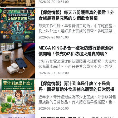
時間、水果三牲禁忌、燒金紙順序與種類，並推
2026-07-30 10:54:00
薦神腦線上購免運供品禮盒，讓你輕鬆拜得得體
不踩雷。
【保健情報】每天五份蔬果真的很難？外
食族最容易忽略的 5 個飲食習慣
每天工作忙碌，早餐買個三明治，中午吃便當，
晚上叫外送，是許多上班族的日常。多吃蔬菜、
水果，但落實到生活中卻不容易。你是不是也中
2026-07-28 08:45:00
了以下幾個外食族常見的飲食習慣?
MEGA KING多合一磁吸防爆行動電源評
價開箱！快充Qi2和防起火是真的嗎？
最近行動電源爆炸的新聞鬧得沸沸揚揚，大家挑
選充電產品時，不再只是看容量大不大、外型美
不美，更多是在問「這顆會不會爆？」剛好最近
2026-07-27 14:33:00
拿到這款標榜固態電池技術的 MEGA KING 100
00 固態磁吸防爆行動電源，直接開箱實測，帶
【保健情報】青汁到底是什麼？不是仙
大家看這款號稱防爆的固態磁吸行動電源到底值
丹，而是幫助外食族補充蔬菜的日常選擇
不值得入手。
近年來，青汁逐漸成為不少上班族、外食族與健
康族群的日常飲品。有人把它當早餐搭配，也有
人下午沖一杯補充營養，但也因為網路資訊眾
2026-07-26 19:00:00
多，不少人對青汁仍存在許多迷思。