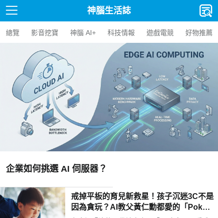
神腦生活誌
總覽
影音挖寶
神腦 AI+
科技情報
遊戲電競
好物推薦
【人氣精選】Edge AI BO
AI BOX 選購指南與應用案
戒掉平板的育兒新救星！孩子沉迷3C不是
因為貪玩？AI教父黃仁勳都愛的「Poketo
mo口袋狐獴陪伴機器人」用高EQ對話解