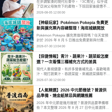
在步調緊湊的現代社會中，「3C育兒」似乎成
開孩子的孤單
了亞洲父母無奈下的產物。下班回家後疲憊不
堪，面對排山倒海的家務與工作訊息，為了換取
2026-08-05 12:00:00
片刻的安寧，我們常常不自覺地把平板或手機遞
給孩子。
【神級玩家】Pokémon Pokepia 免費更
新與擴充票內容總整理！海底城鎮開放
Pokémon Pokepia 擴充票值得買嗎？任天堂預
計於 2026 年 8 月 5 日推出免費更新與付費擴
充票第 1 彈「冒險泡泡海底的城鎮」。本文整
2026-07-30 13:04:00
理百變怪潛水新招式、瑪納霏解鎖條件、海底建
造與農作玩法，以及擴充票售價 TWD 840 的購
【保健情報】青汁、蔬果汁、蔬菜錠怎麼
買獎勵細節！
選？一次看懂三種補充方式的差異
現代人重視健康，有許多營養補充品。喜歡喝青
汁、現打蔬果汁、吞蔬菜錠，來補蔬菜攝取不
足。這三種方式哪不同？哪種適合自己？來了解
2026-07-30 12:00:00
常見補充方式，找出適合自己的好選擇!
【人氣精選】2026 中元節幾號？普渡供
品準備、燒金紙禁忌與網購推薦
2026 年中元節是幾月幾號？普渡供品要準備哪
些？本文整理 2026 年 8 月 27 日中元普渡拜拜