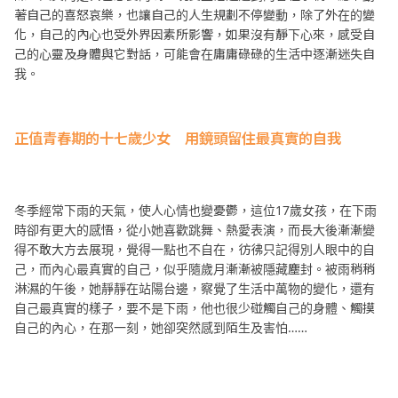
著自己的喜怒哀樂，也讓自己的人生規劃不停變動，除了外在的變
化，自己的內心也受外界因素所影響，如果沒有靜下心來，感受自
己的心靈及身體與它對話，可能會在庸庸碌碌的生活中逐漸迷失自
我。
正值青春期的十七歲少女 用鏡頭留住最真實的自我
冬季經常下雨的天氣，使人心情也變憂鬱，這位17歲女孩，在下雨
時卻有更大的感悟，從小她喜歡跳舞、熱愛表演，而長大後漸漸變
得不敢大方去展現，覺得一點也不自在，彷彿只記得別人眼中的自
己，而內心最真實的自己，似乎隨歲月漸漸被隱藏塵封。被雨稍稍
淋濕的午後，她靜靜在站陽台邊，察覺了生活中萬物的變化，還有
自己最真實的樣子，要不是下雨，他也很少碰觸自己的身體、觸摸
自己的內心，在那一刻，她卻突然感到陌生及害怕……